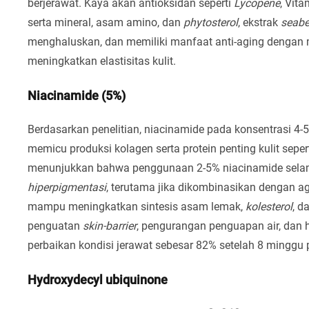
berjerawat. Kaya akan antioksidan seperti
Lycopene
, Vita
serta mineral, asam amino, dan
phytosterol
, ekstrak
seabe
menghaluskan, dan memiliki manfaat anti-aging dengan m
meningkatkan elastisitas kulit.
Niacinamide (5%)
Berdasarkan penelitian, niacinamide pada konsentrasi 4-
memicu produksi kolagen serta protein penting kulit seper
menunjukkan bahwa penggunaan 2-5% niacinamide selam
hiperpigmentasi
, terutama jika dikombinasikan dengan a
mampu meningkatkan sintesis asam lemak,
kolesterol
, d
penguatan
skin-barrier
, pengurangan penguapan air, dan hi
perbaikan kondisi jerawat sebesar 82% setelah 8 mingg
Hydroxydecyl ubiquinone