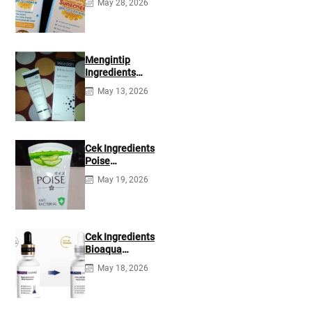
May 28, 2026
35 PA+++
Ingredients
Mengintip
Ingredients
Wardah White
May 13, 2026
Secret Night
Cream
Cek Ingredients
Poise
Antibacterial
May 19, 2026
Facial Foam
Cek Ingredients
Bioaqua
Hyaluronic acid
May 18, 2026
Serum