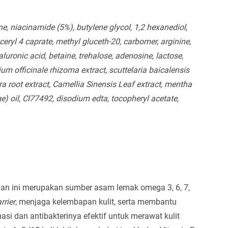
, niacinamide (5%), butylene glycol, 1,2 hexanediol,
ceryl 4 caprate, methyl gluceth-20, carbomer, arginine,
luronic acid, betaine, trehalose, adenosine, lactose,
ium officinale rhizoma extract, scuttelaria baicalensis
bra root extract, Camellia Sinensis Leaf extract, mentha
ge) oil, Cl77492, disodium edta, tocopheryl acetate,
han ini merupakan sumber asam lemak omega 3, 6, 7,
rrier
, menjaga kelembapan kulit, serta membantu
masi dan antibakterinya efektif untuk merawat kulit