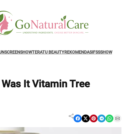
UNSCREENSHOW
TERATU BEAUTY
REKOMENDASI
FSSSHOW
 Was It Vitamin Tree
Share on Facebook
Share on X
Share on Pinterest
Share on Telegram
Share on WhatsApp
Share on Email