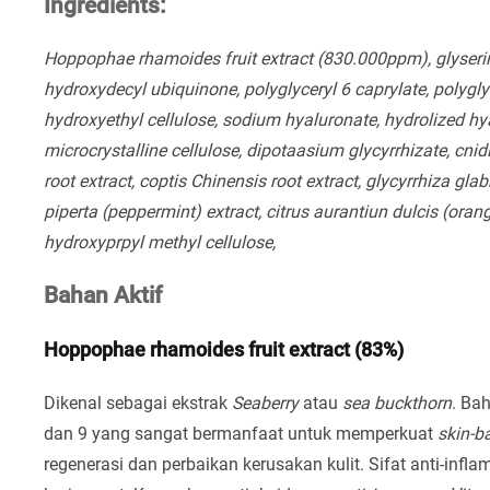
Ingredients:
Hoppophae rhamoides fruit extract (830.000ppm), glyserine
hydroxydecyl ubiquinone, polyglyceryl 6 caprylate, polygly
hydroxyethyl cellulose, sodium hyaluronate, hydrolized hya
microcrystalline cellulose, dipotaasium glycyrrhizate, cnid
root extract, coptis Chinensis root extract, glycyrrhiza gla
piperta (peppermint) extract, citrus aurantiun dulcis (oran
hydroxyprpyl methyl cellulose,
Bahan Aktif
Hoppophae rhamoides fruit extract (83%)
Dikenal sebagai ekstrak
Seaberry
atau
sea buckthorn
. Ba
dan 9 yang sangat bermanfaat untuk memperkuat
skin-ba
regenerasi dan perbaikan kerusakan kulit. Sifat anti-infla