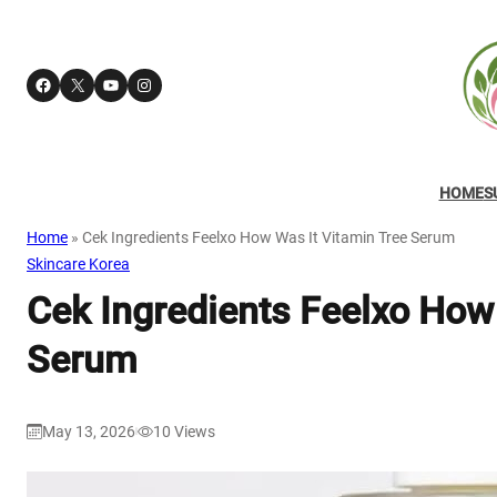
Facebook
X
YouTube
Instagram
HOME
S
Home
»
Cek Ingredients Feelxo How Was It Vitamin Tree Serum
Skincare Korea
Cek Ingredients Feelxo How
Serum
May 13, 2026
10
Views
|