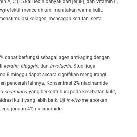
min A, C (15 kali lebih banyak dari jeruk), dan Vitamin E,
rry
efektif mencerahkan, meratakan warna kulit,
enstimulasi kolagen, mencegah kerutan, serta
5% dapat berfungsi sebagai agen anti-aging dengan
ti
keratin
,
filaggrin
, dan
involucrin
. Studi juga
a 8 minggu dapat secara signifikan mengurangi
gen pencerah lainnya. Konsentrasi 2% niacinamide
an
ceramides
, yang berkontribusi pada kesehatan kulit,
drasi kulit yang lebih baik. Uji
in-vivo
melaporkan
u penggunaan 4% niacinamide.