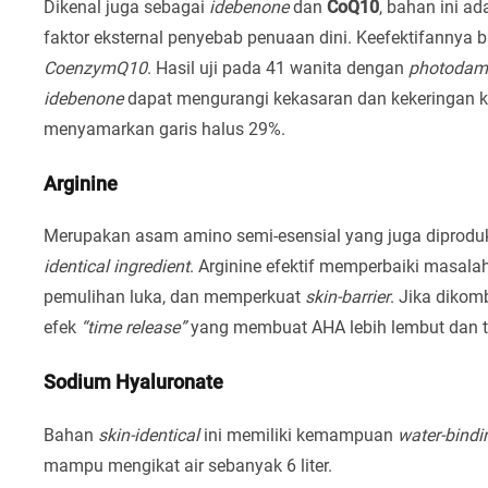
Dikenal juga sebagai
idebenone
dan
CoQ10
, bahan ini ad
faktor eksternal penyebab penuaan dini. Keefektifannya b
CoenzymQ10
. Hasil uji pada 41 wanita dengan
photodam
idebenone
dapat mengurangi kekasaran dan kekeringan ku
menyamarkan garis halus 29%.
Arginine
Merupakan asam amino semi-esensial yang juga diproduks
identical ingredient
. Arginine efektif memperbaiki masalah
pemulihan luka, dan memperkuat
skin-barrier
. Jika diko
efek
“time release”
yang membuat AHA lebih lembut dan tid
Sodium Hyaluronate
Bahan
skin-identical
ini memiliki kemampuan
water-bindi
mampu mengikat air sebanyak 6 liter.