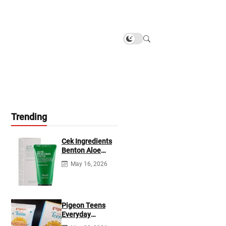
Trending
Cek Ingredients
Benton Aloe
Hyaluron Cream
May 16, 2026
Pigeon Teens
Everyday
Sunscreen SPF