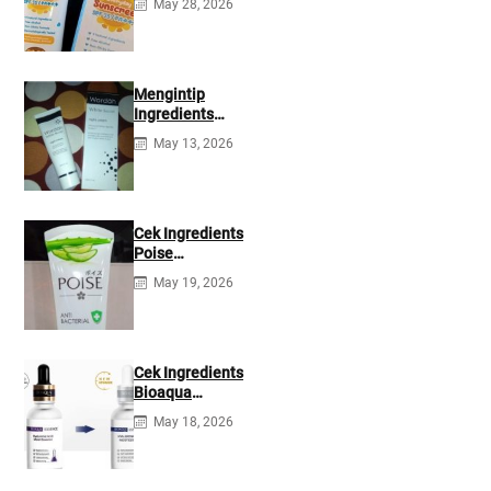
May 28, 2026
35 PA+++
Ingredients
Mengintip
Ingredients
Wardah White
May 13, 2026
Secret Night
Cream
Cek Ingredients
Poise
Antibacterial
May 19, 2026
Facial Foam
Cek Ingredients
Bioaqua
Hyaluronic acid
May 18, 2026
Serum