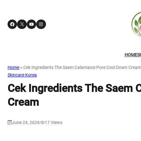
Facebook
X
YouTube
Instagram
HOME
S
Home
»
Cek Ingredients The Saem Calamansi Pore Cool Down Crea
Skincare Korea
Cek Ingredients The Saem 
Cream
June 24, 2026
17
Views
|