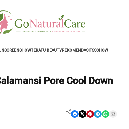
UNSCREENSHOW
TERATU BEAUTY
REKOMENDASI
FSSSHOW
m
Calamansi Pore Cool Down
Share on Facebook
Share on X
Share on Pinterest
Share on Telegram
Share on WhatsApp
Share on Email