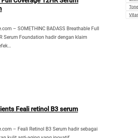
e Full Coverage 12HR Serum
Tone
n
Vita
e.com – SOMETHINC BADASS Breathable Full
R Serum Foundation hadir dengan klaim
efek…
ients Feali retinol B3 serum
.com – Feali Retinol B3 Serum hadir sebagai
an kulit anti-aging yang inovatif,