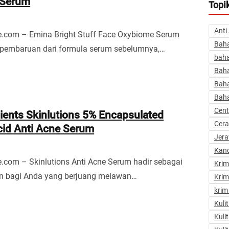
 Serum
Topi
Anti
e.com – Emina Bright Stuff Face Oxybiome Serum
Baha
 pembaruan dari formula serum sebelumnya,…
baha
Bah
Bah
Baha
Cent
ients Skinlutions 5% Encapsulated
Cer
Acid Anti Acne Serum
Jer
Kan
.com – Skinlutions Anti Acne Serum hadir sebagai
Kri
an bagi Anda yang berjuang melawan…
Krim
krim
Kuli
Kuli