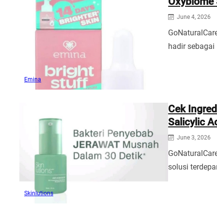
Oxybiome
June 4, 2026
GoNaturalCar
hadir sebagai
Emina
Cek Ingred
Salicylic 
June 3, 2026
GoNaturalCare
solusi terdep
Skinlutions