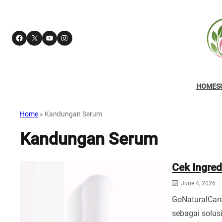
Facebook
X
YouTube
Instagram
HOME
S
Home
»
Kandungan Serum
Kandungan Serum
Cek Ingre
June 4, 2026
GoNaturalCar
sebagai solus