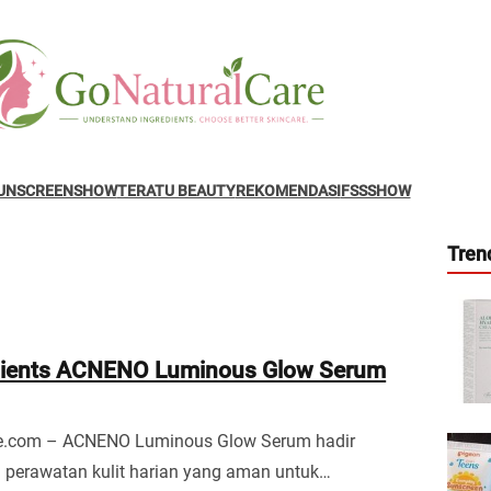
UNSCREENSHOW
TERATU BEAUTY
REKOMENDASI
FSSSHOW
Tren
dients ACNENO Luminous Glow Serum
e.com – ACNENO Luminous Glow Serum hadir
i perawatan kulit harian yang aman untuk…