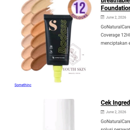
Breathabl
Foundatio
June 2, 2026
GoNaturalCar
Coverage 12H
menciptakan 
Somethinc
Cek Ingred
June 2, 2026
GoNaturalCare
solusi perawat