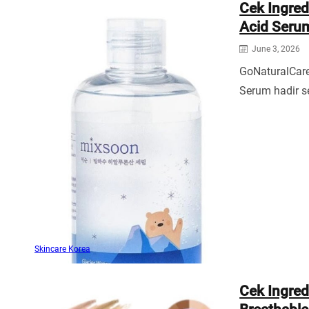
Cek Ingred
Acid Seru
June 3, 2026
GoNaturalCare
Serum hadir s
Skincare Korea
Cek Ingr