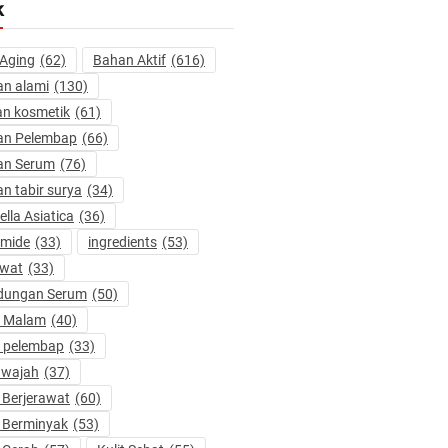
k
 Aging
(62)
Bahan Aktif
(616)
n alami
(130)
n kosmetik
(61)
an Pelembap
(66)
an Serum
(76)
n tabir surya
(34)
ella Asiatica
(36)
amide
(33)
ingredients
(53)
awat
(33)
dungan Serum
(50)
m Malam
(40)
 pelembap
(33)
 wajah
(37)
t Berjerawat
(60)
t Berminyak
(53)