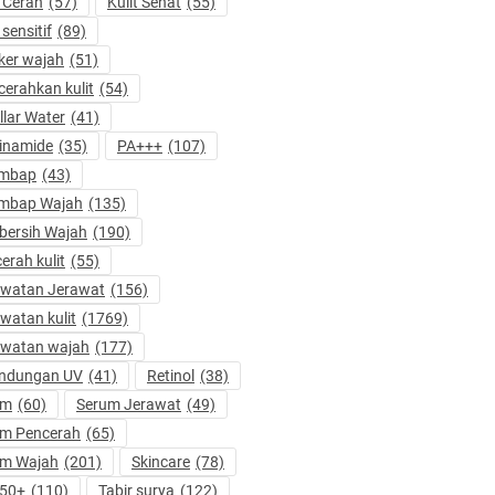
t Cerah
(57)
Kulit Sehat
(55)
 sensitif
(89)
er wajah
(51)
erahkan kulit
(54)
llar Water
(41)
inamide
(35)
PA+++
(107)
embap
(43)
embap Wajah
(135)
ersih Wajah
(190)
erah kulit
(55)
awatan Jerawat
(156)
watan kulit
(1769)
awatan wajah
(177)
indungan UV
(41)
Retinol
(38)
um
(60)
Serum Jerawat
(49)
um Pencerah
(65)
um Wajah
(201)
Skincare
(78)
 50+
(110)
Tabir surya
(122)