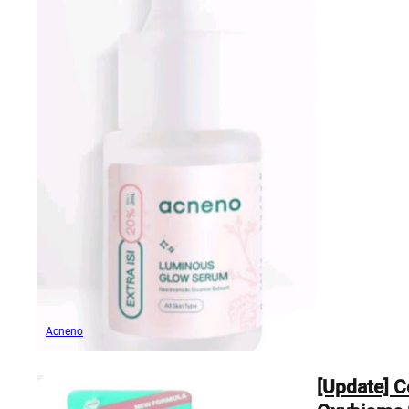
Acneno
[Update] C