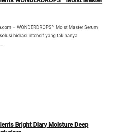
dients WONDERDROPS™ Moist Master
re.com – WONDERDROPS™ Moist Master Serum
solusi hidrasi intensif yang tak hanya
n…
ients Bright Diary Moisture Deep