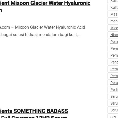
Kuli
ient Mixoon Glacier Water Hyaluronic
Kulit
m
Mask
menc
.com – Mixoon Glacier Water Hyaluronic Acid
Mice
ebagai solusi hidrasi mendalam bagi kulit,…
Niac
Pel
Pel
Pemb
Penc
Per
Pera
Per
Perl
Ser
Ser
edients SOMETHINC BADASS
Ser
SPF