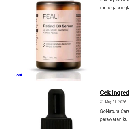
menggabung
Feali
Cek Ingred
May 31, 2026
GoNaturalCare
perawatan ku