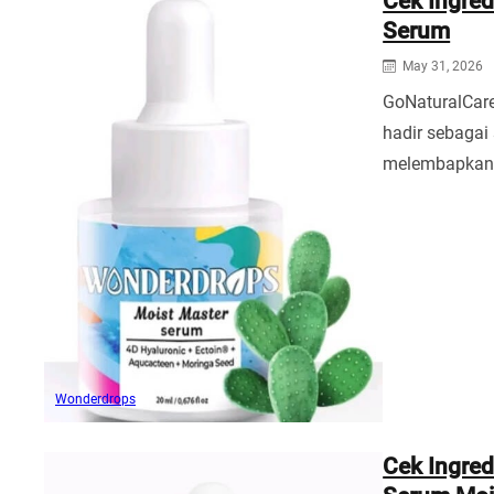
Cek Ingre
Serum
May 31, 2026
GoNaturalCa
hadir sebagai 
melembapka
Wonderdrops
Cek Ingred