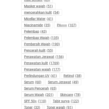
Masker wajah
(51)
mencerahkan kulit
(54)
Micellar Water
(41)
Niacinamide
(35)
PA+++
(107)
Pelembap
(43)
Pelembap Wajah
(135)
Pembersih Wajah
(190)
Pencerah kulit
(55)
Perawatan Jerawat
(156)
Perawatan kulit
(1769)
Perawatan wajah
(177)
Perlindungan UV
(41)
Retinol
(38)
Serum
(60)
Serum Jerawat
(49)
Serum Pencerah
(65)
Serum Wajah
(201)
Skincare
(78)
SPF 50+
(110)
Tabir surya
(122)
Toner
(33)
Toner wajah
(91)