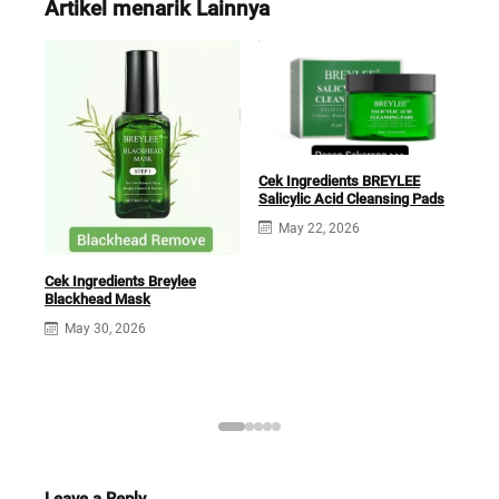
Artikel menarik Lainnya
Cek Ingredients BREYLEE
Salicylic Acid Cleansing Pads
May 22, 2026
Cek 
Ton
Cek Ingredients Breylee
Blackhead Mask
May 30, 2026
Leave a Reply