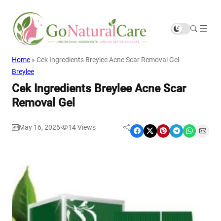
Home
»
Cek Ingredients Breylee Acne Scar Removal Gel
Breylee
Cek Ingredients Breylee Acne Scar
Removal Gel
May 16, 2026
14
Views
|
Share on Facebook
Share on X
Share on Pinterest
Share on Telegram
Share on WhatsApp
Share on Email