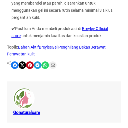
yang membandel atau parah, disarankan untuk
menggunakan gel ini secara rutin selama minimal 3 siklus
pergantian kulit.
✔️Pastikan Anda membeli produk asli di
Breyley Official
store
untuk menjamin kualitas dan keaslian produk.
Topik:
Bahan Aktif
Breylee
Gel Penghilang Bekas Jerawat
Perawatan kulit
Share on Facebook
Share on X
Share on Pinterest
Share on Telegram
Share on WhatsApp
Share on Email
Gonaturalcare