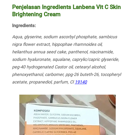
Penjelasan Ingredients Lanbena Vit C Skin
Brightening Cream
Ingredients:
Aqua, glyserine, sodium ascorbyl phosphate, sambicus
nigra flower extract, hippophae rhamnoides oil,
helianthus annua seed cake, panthenol, niacinamide,
sodium hyaluronate, squalane, caprylic/capric glyseride,
peg-40 hydrogenated Castor oil, cetearyl alcohol,
phenoxyethanol, carbomer, ppg-26 buteth-26, tocopheryl
acetate, propanediol, parfum, Cl
19140