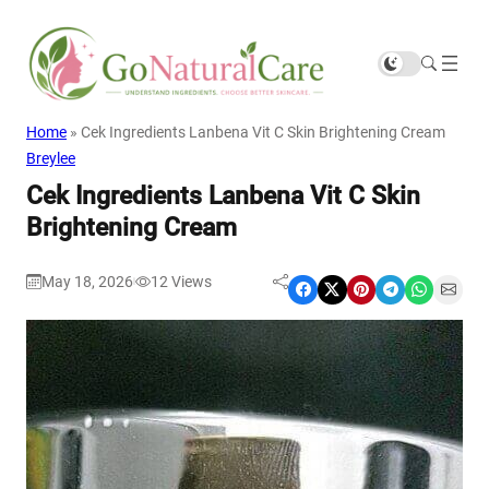
Home
»
Cek Ingredients Lanbena Vit C Skin Brightening Cream
Breylee
Cek Ingredients Lanbena Vit C Skin
Brightening Cream
May 18, 2026
12
Views
|
Share on Facebook
Share on X
Share on Pinterest
Share on Telegram
Share on WhatsApp
Share on Email