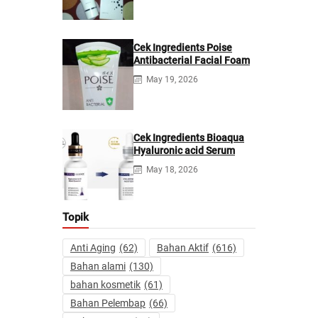
Cek Ingredients Poise
Antibacterial Facial Foam
May 19, 2026
Cek Ingredients Bioaqua
Hyaluronic acid Serum
May 18, 2026
Topik
Anti Aging
(62)
Bahan Aktif
(616)
Bahan alami
(130)
bahan kosmetik
(61)
Bahan Pelembap
(66)