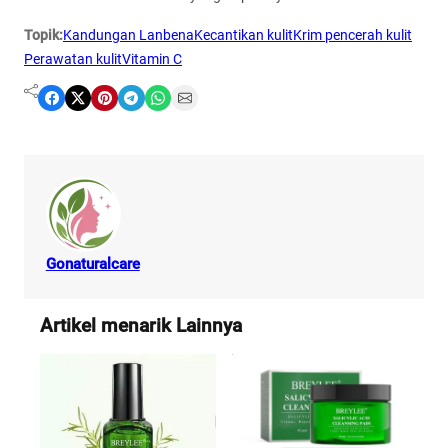
Topik:
Kandungan Lanbena
Kecantikan kulit
Krim pencerah kulit
Perawatan kulit
Vitamin C
Share on Facebook
Share on X
Share on Pinterest
Share on Telegram
Share on WhatsApp
Share on Email
Gonaturalcare
Artikel menarik Lainnya