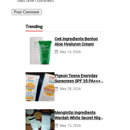
next time I comment.
Trending
Cek Ingredients Benton
Aloe Hyaluron Cream
May 16, 2026
Pigeon Teens Everyday
Sunscreen SPF 35 PA+++
Ingredients
May 28, 2026
Mengintip Ingredients
Wardah White Secret Night
Cream
May 13, 2026