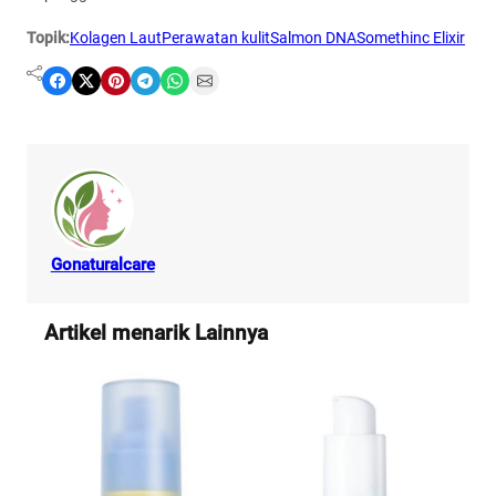
Topik:
Kolagen Laut
Perawatan kulit
Salmon DNA
Somethinc Elixir
Share on Facebook
Share on X
Share on Pinterest
Share on Telegram
Share on WhatsApp
Share on Email
Gonaturalcare
Artikel menarik Lainnya