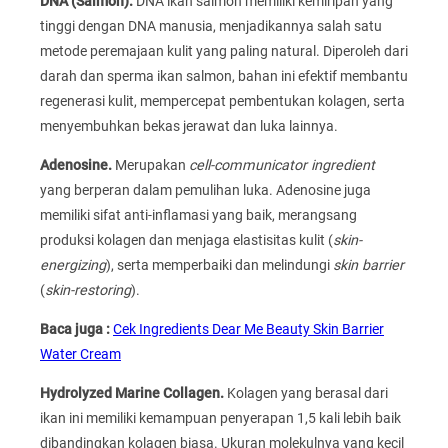
DNA (Salmon).
DNA ikan salmon memiliki kemiripan yang
tinggi dengan DNA manusia, menjadikannya salah satu
metode peremajaan kulit yang paling natural. Diperoleh dari
darah dan sperma ikan salmon, bahan ini efektif membantu
regenerasi kulit, mempercepat pembentukan kolagen, serta
menyembuhkan bekas jerawat dan luka lainnya.
Adenosine.
Merupakan
cell-communicator ingredient
yang berperan dalam pemulihan luka. Adenosine juga
memiliki sifat anti-inflamasi yang baik, merangsang
produksi kolagen dan menjaga elastisitas kulit (
skin-
energizing
), serta memperbaiki dan melindungi
skin barrier
(
skin-restoring
).
Baca juga :
Cek Ingredients Dear Me Beauty Skin Barrier
Water Cream
Hydrolyzed Marine Collagen.
Kolagen yang berasal dari
ikan ini memiliki kemampuan penyerapan 1,5 kali lebih baik
dibandingkan kolagen biasa. Ukuran molekulnya yang kecil