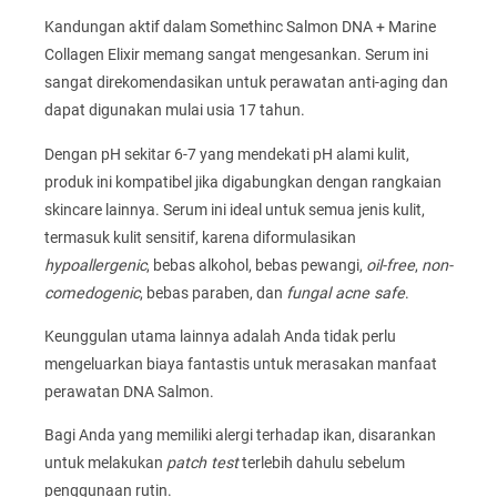
Kandungan aktif dalam Somethinc Salmon DNA + Marine
Collagen Elixir memang sangat mengesankan. Serum ini
sangat direkomendasikan untuk perawatan anti-aging dan
dapat digunakan mulai usia 17 tahun.
Dengan pH sekitar 6-7 yang mendekati pH alami kulit,
produk ini kompatibel jika digabungkan dengan rangkaian
skincare lainnya. Serum ini ideal untuk semua jenis kulit,
termasuk kulit sensitif, karena diformulasikan
hypoallergenic
, bebas alkohol, bebas pewangi,
oil-free
,
non-
comedogenic
, bebas paraben, dan
fungal acne safe
.
Keunggulan utama lainnya adalah Anda tidak perlu
mengeluarkan biaya fantastis untuk merasakan manfaat
perawatan DNA Salmon.
Bagi Anda yang memiliki alergi terhadap ikan, disarankan
untuk melakukan
patch test
terlebih dahulu sebelum
penggunaan rutin.