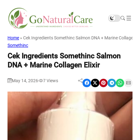
Home
»
Cek Ingredients Somethinc Salmon DNA + Marine Collagen Eli
Somethinc
Cek Ingredients Somethinc Salmon
DNA + Marine Collagen Elixir
May 14, 2026
7
Views
|
Share on Facebook
Share on X
Share on Pinterest
Share on Telegram
Share on WhatsApp
Share on Email