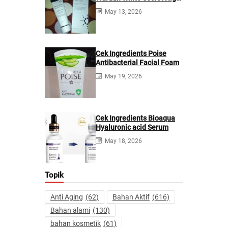
Cream
May 13, 2026
Cek Ingredients Poise
Antibacterial Facial Foam
May 19, 2026
Cek Ingredients Bioaqua
Hyaluronic acid Serum
May 18, 2026
Topik
Anti Aging
(62)
Bahan Aktif
(616)
Bahan alami
(130)
bahan kosmetik
(61)