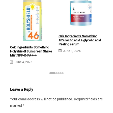
Cek Ingredients Somethinc
10% lactic acid + glycolic acid
Cek
Peeling serum
Ser
Cek Ingredients Somethinc
for
June 3, 2026
Holyshield! Sunscreen Shake
Mist SPF46 PA+++
J
June 4, 2026
Leave a Reply
Your email address will not be published.
Required fields are
marked
*