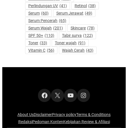
Perlindungan UV
(41)
Retinol
(38)
Serum
(60)
Serum Jerawat
(49)
Serum Pencerah
(65)
Serum Wajah
(201)
Skincare
(78)
SPF 50+
(110)
Tabir surya
(122)
Toner
(33)
Toner wajah
(91)
Vitamin C
(56)
Wajah Cerah
(43)
Facebook
X
YouTube
Instagram
About Us
Disclaimer
Privacy policy
Terms & Conditions
Redaksi
Pedoman Konten
Kebijakan Review & Afiliasi