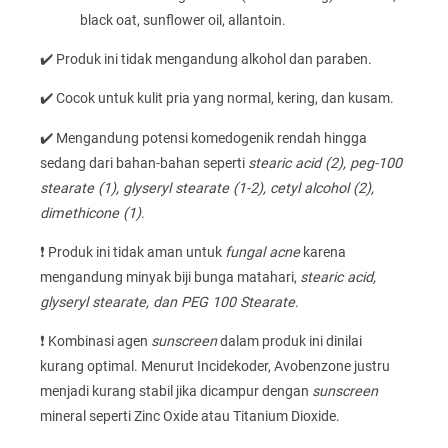
black oat, sunflower oil, allantoin.
✔️ Produk ini tidak mengandung alkohol dan paraben.
✔️ Cocok untuk kulit pria yang normal, kering, dan kusam.
✔️ Mengandung potensi komedogenik rendah hingga
sedang dari bahan-bahan seperti
stearic acid (2), peg-100
stearate (1), glyseryl stearate (1-2), cetyl alcohol (2),
dimethicone (1)
.
❗ Produk ini tidak aman untuk
fungal acne
karena
mengandung minyak biji bunga matahari,
stearic acid,
glyseryl stearate, dan PEG 100 Stearate
.
❗ Kombinasi agen
sunscreen
dalam produk ini dinilai
kurang optimal. Menurut Incidekoder, Avobenzone justru
menjadi kurang stabil jika dicampur dengan
sunscreen
mineral seperti Zinc Oxide atau Titanium Dioxide.