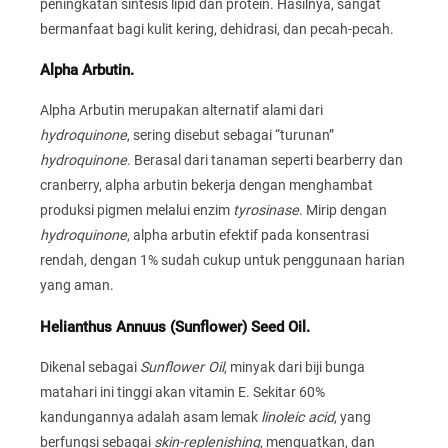
peningkatan sintesis lipid dan protein. Hasilnya, sangat
bermanfaat bagi kulit kering, dehidrasi, dan pecah-pecah.
Alpha Arbutin.
Alpha Arbutin merupakan alternatif alami dari
hydroquinone
, sering disebut sebagai “turunan”
hydroquinone
. Berasal dari tanaman seperti bearberry dan
cranberry, alpha arbutin bekerja dengan menghambat
produksi pigmen melalui enzim
tyrosinase
. Mirip dengan
hydroquinone
, alpha arbutin efektif pada konsentrasi
rendah, dengan 1% sudah cukup untuk penggunaan harian
yang aman.
Helianthus Annuus (Sunflower) Seed Oil.
Dikenal sebagai
Sunflower Oil
, minyak dari biji bunga
matahari ini tinggi akan vitamin E. Sekitar 60%
kandungannya adalah asam lemak
linoleic acid
, yang
berfungsi sebagai
skin-replenishing
, menguatkan, dan