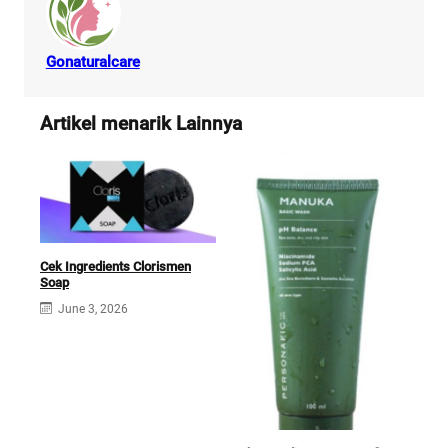
Gonaturalcare
Artikel menarik Lainnya
Cek Ingredients Clorismen
Soap
June 3, 2026
Cek 
Gam