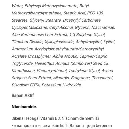
Water, Ethylexyl Methozycinnamate, Butyl
Methoxydibenzolymethane, Stearic Acid, PEG 100
Stearate, Glyceryl Stearate, Dicaprylyl Carbonate,
Cyclopentasiloxane, Cetyl Alcohol, Glycerin, Niacinamide,
Aloe Barbadensis Leaf Extract, 1.3 Butylene Glycol,
Titanium Dioxide, Xylitygluscoside, Anhydroxylitol, Xylitol,
Ammonium Acryloyldimethyltaurate/Carboxyethyl
Acrylate Crossplymer, Alpha Arbutin, Caprylic/Capric
Triglyceride, Helianthus Annuus (Sunflower) Seed Oil,
Dimethicone, Phenoxyethanol, Triehylene Glycol, Avena
Strigosa Seed Extract, Allantoin, Fragrance, Tocopherol,
Disodium EDTA, Potassium Hydroxide.
Bahan Aktif
Niacinamide.
Dikenal sebagai Vitamin B3, Niacinamide memiliki
kemampuan mencerahkan kulit. Bahan ini juga berperan