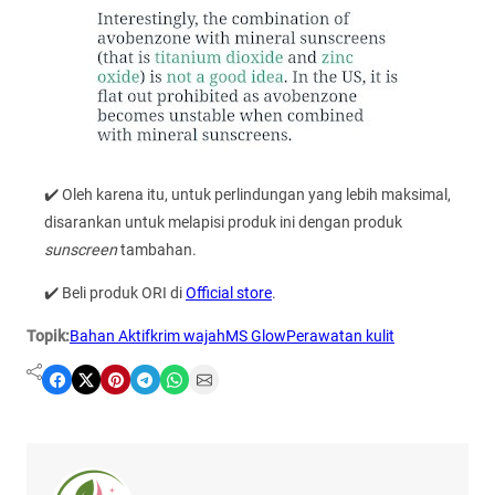
✔️ Oleh karena itu, untuk perlindungan yang lebih maksimal,
disarankan untuk melapisi produk ini dengan produk
sunscreen
tambahan.
✔️ Beli produk ORI di
Official store
.
Topik:
Bahan Aktif
krim wajah
MS Glow
Perawatan kulit
Share on Facebook
Share on X
Share on Pinterest
Share on Telegram
Share on WhatsApp
Share on Email