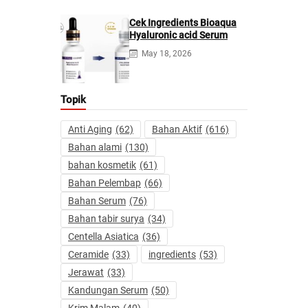
Cek Ingredients Bioaqua
Hyaluronic acid Serum
May 18, 2026
Topik
Anti Aging
(62)
Bahan Aktif
(616)
Bahan alami
(130)
bahan kosmetik
(61)
Bahan Pelembap
(66)
Bahan Serum
(76)
Bahan tabir surya
(34)
Centella Asiatica
(36)
Ceramide
(33)
ingredients
(53)
Jerawat
(33)
Kandungan Serum
(50)
Krim Malam
(40)