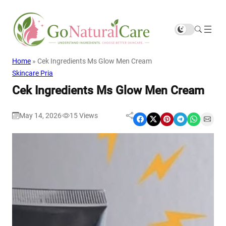
Home
»
Cek Ingredients Ms Glow Men Cream
Skincare Pria
Cek Ingredients Ms Glow Men Cream
May 14, 2026
15
Views
|
Share on Facebook
Share on X
Share on Pinterest
Share on Telegram
Share on WhatsApp
Share on Email