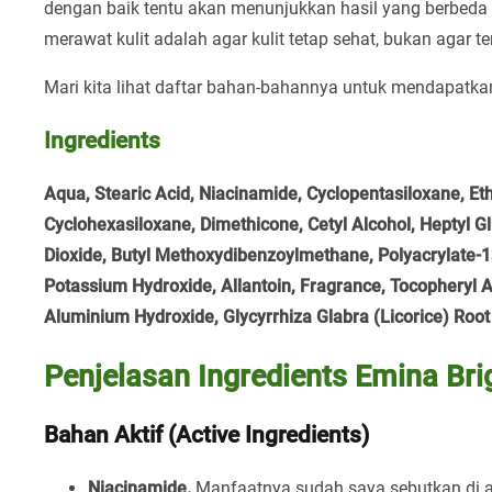
dengan baik tentu akan menunjukkan hasil yang berbeda 
merawat kulit adalah agar kulit tetap sehat, bukan agar ter
Mari kita lihat daftar bahan-bahannya untuk mendapat
Ingredients
Aqua, Stearic Acid, Niacinamide, Cyclopentasiloxane, Et
Cyclohexasiloxane, Dimethicone, Cetyl Alcohol, Heptyl G
Dioxide, Butyl Methoxydibenzoylmethane, Polyacrylate-13
Potassium Hydroxide, Allantoin, Fragrance, Tocopheryl A
Aluminium Hydroxide, Glycyrrhiza Glabra (Licorice) Root 
Penjelasan Ingredients Emina Bri
Bahan Aktif (Active Ingredients)
Niacinamide.
Manfaatnya sudah saya sebutkan di a