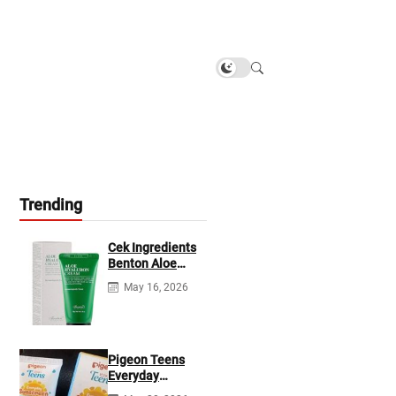
Trending
Cek Ingredients
Benton Aloe
Hyaluron Cream
May 16, 2026
Pigeon Teens
Everyday
Sunscreen SPF