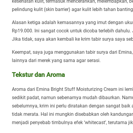
kesehatan kulit, termasuk mencerahkan, melembapkan, be
pelindung kulit (skin barrier) agar kulit lebih tahan banti
Alasan ketiga adalah kemasannya yang imut dengan ukur
Rp19.000. Ini sangat cocok untuk dicoba terlebih dahulu
Jika tidak, saya akan kembali ke krim tabir surya saya s
Keempat, saya juga menggunakan tabir surya dari Emina,
lainnya dari merek yang sama agar serasi.
Tekstur dan Aroma
Aroma dari Emina Bright Stuff Moisturizing Cream ini l
sedikit padat, namun sebenarnya mudah dibaurkan. Namu
sebelumnya, krim ini perlu diratakan dengan sangat ba
tidak merata. Hal ini mungkin disebabkan oleh kandungan 
menjadi penyebab timbulnya efek ‘whitecast’, terutama jik