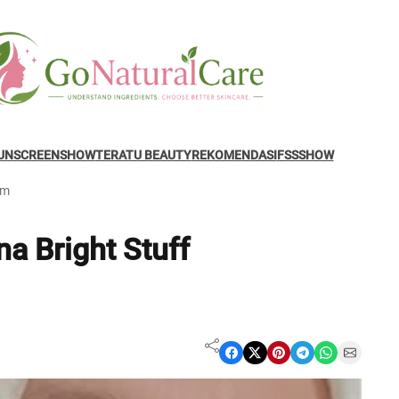
UNSCREENSHOW
TERATU BEAUTY
REKOMENDASI
FSSSHOW
am
a Bright Stuff
Share on Facebook
Share on X
Share on Pinterest
Share on Telegram
Share on WhatsApp
Share on Email