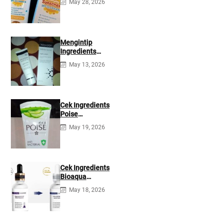
May 28, 2026
35 PA+++
Ingredients
Mengintip
Ingredients
Wardah White
May 13, 2026
Secret Night
Cream
Cek Ingredients
Poise
Antibacterial
May 19, 2026
Facial Foam
Cek Ingredients
Bioaqua
Hyaluronic acid
May 18, 2026
Serum