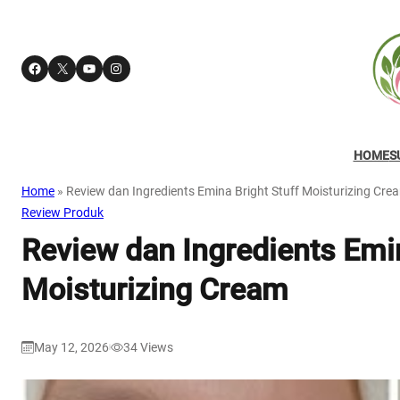
Facebook
X
YouTube
Instagram
HOME
S
Home
»
Review dan Ingredients Emina Bright Stuff Moisturizing Cre
Review Produk
Review dan Ingredients Emin
Moisturizing Cream
May 12, 2026
34
Views
|