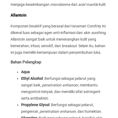
menjaga keseimbangan
microbiome
dan
acid mantle
kulit.
Allantoin
Komponen bioaktif yang berasal dari tanaman Comfrey ini
dikenal luas sebagai agen anti-inflamasi dan
skin soothing
.
Allantoin sangat baik untuk menenangkan kulit yang
kemerahan, iritasi, sensitif, dan
breakout
. Selain itu, bahan
ini juga memiliki kemampuan dalam penyembuhan luka.
Bahan Pelengkap
Aqua
Ethyl Alcohol
: Berfungsi sebagai pelarut yang
sangat baik,
penetration enhancer
, membantu
mengontrol minyak, dan memiliki sifat astringent
serta antibakteri.
Propylene Glycol
: Berfungsi sebagai pelarut,
pengencer,
penetration enhancer
, dan humektan.
Glycerine
: Berfungsi sebagai pelarut, bersifat
skin