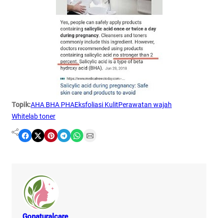
Topik:
AHA BHA PHA
Eksfoliasi Kulit
Perawatan wajah
Whitelab toner
Share on Facebook
Share on X
Share on Pinterest
Share on Telegram
Share on WhatsApp
Share on Email
Gonaturalcare