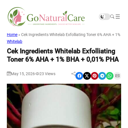
Home
»
Cek Ingredients Whitelab Exfolliating Toner 6% AHA + 1% B
Whitelab
Cek Ingredients Whitelab Exfolliating
Toner 6% AHA + 1% BHA + 0,01% PHA
May 15, 2026
23
Views
|
Share on Facebook
Share on X
Share on Pinterest
Share on Telegram
Share on WhatsApp
Share on Email