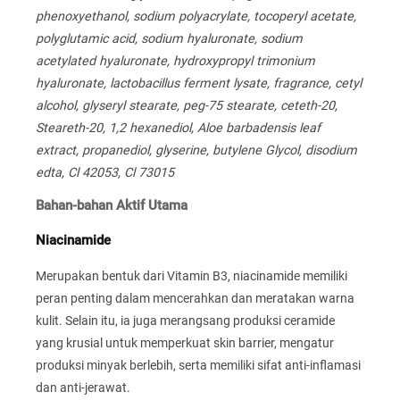
phenoxyethanol, sodium polyacrylate, tocoperyl acetate,
polyglutamic acid, sodium hyaluronate, sodium
acetylated hyaluronate, hydroxypropyl trimonium
hyaluronate, lactobacillus ferment lysate, fragrance, cetyl
alcohol, glyseryl stearate, peg-75 stearate, ceteth-20,
Steareth-20, 1,2 hexanediol, Aloe barbadensis leaf
extract, propanediol, glyserine, butylene Glycol, disodium
edta, Cl 42053, Cl 73015
Bahan-bahan Aktif Utama
Niacinamide
Merupakan bentuk dari Vitamin B3, niacinamide memiliki
peran penting dalam mencerahkan dan meratakan warna
kulit. Selain itu, ia juga merangsang produksi ceramide
yang krusial untuk memperkuat skin barrier, mengatur
produksi minyak berlebih, serta memiliki sifat anti-inflamasi
dan anti-jerawat.