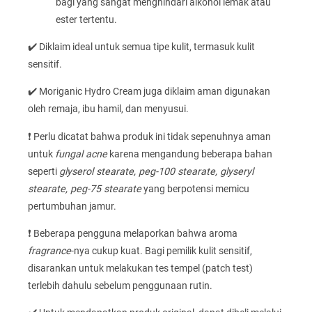
bagi yang sangat menghindari alkohol lemak atau
ester tertentu.
✔️ Diklaim ideal untuk semua tipe kulit, termasuk kulit
sensitif.
✔️ Moriganic Hydro Cream juga diklaim aman digunakan
oleh remaja, ibu hamil, dan menyusui.
❗ Perlu dicatat bahwa produk ini tidak sepenuhnya aman
untuk
fungal acne
karena mengandung beberapa bahan
seperti
glyserol stearate, peg-100 stearate, glyseryl
stearate, peg-75 stearate
yang berpotensi memicu
pertumbuhan jamur.
❗ Beberapa pengguna melaporkan bahwa aroma
fragrance
-nya cukup kuat. Bagi pemilik kulit sensitif,
disarankan untuk melakukan tes tempel (patch test)
terlebih dahulu sebelum penggunaan rutin.