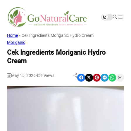
Home
»
Cek Ingredients Moriganic Hydro Cream
Moriganic
Cek Ingredients Moriganic Hydro
Cream
May 15, 2026
9
Views
|
Share on Facebook
Share on X
Share on Pinterest
Share on Telegram
Share on WhatsApp
Share on Email