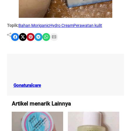
Topik:
Bahan Moriganic
Hydro Cream
Perawatan kulit
Share on Facebook
Share on X
Share on Pinterest
Share on Telegram
Share on WhatsApp
Share on Email
Gonaturalcare
Artikel menarik Lainnya