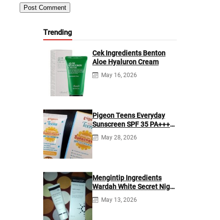
Trending
Cek Ingredients Benton
Aloe Hyaluron Cream
May 16, 2026
Pigeon Teens Everyday
Sunscreen SPF 35 PA+++
Ingredients
May 28, 2026
Mengintip Ingredients
Wardah White Secret Night
Cream
May 13, 2026