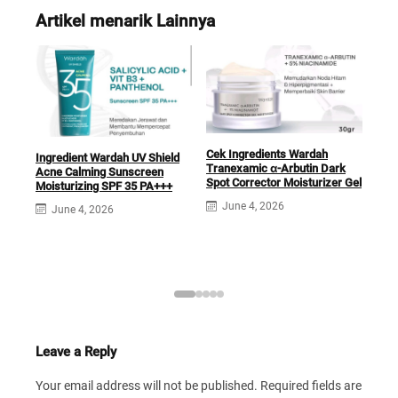
Artikel menarik Lainnya
Cek Ingredients Wardah
Ingredient Wardah UV Shield
Cek 
Tranexamic ɑ-Arbutin Dark
Acne Calming Sunscreen
Ade
Spot Corrector Moisturizer Gel
Moisturizing SPF 35 PA+++
J
June 4, 2026
June 4, 2026
Leave a Reply
Your email address will not be published.
Required fields are