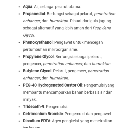
Aqua
: Air, sebagai pelarut utama.
Propanediol
: Berfungsi sebagai pelarut,
penetration
enhancer
, dan
humektan
. Dibuat dari gula jagung
sebagai alternatif yang lebih aman dari
Propylene
Glycol
.
Phenoxyethanol
: Pengawet untuk mencegah
pertumbuhan mikroorganisme.
Propylene Glycol
: Berfungsi sebagai pelarut,
pengencer,
penetration enhancer
, dan
humektan
.
Butylene Glycol
: Pelarut, pengencer,
penetration
enhancer
, dan
humektan
.
PEG-40 Hydrogenated Castor Oil
: Pengemulsi yang
membantu mencampurkan bahan berbasis air dan
minyak.
Trideceth-9
: Pengemulsi.
Cetrimonium Bromide
: Pengemulsi dan pengawet.
Disodium EDTA
: Agen pengkelat yang menetralkan