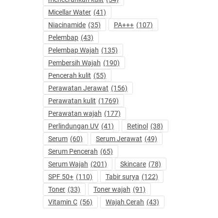
Micellar Water
(41)
Niacinamide
(35)
PA+++
(107)
Pelembap
(43)
Pelembap Wajah
(135)
Pembersih Wajah
(190)
Pencerah kulit
(55)
Perawatan Jerawat
(156)
Perawatan kulit
(1769)
Perawatan wajah
(177)
Perlindungan UV
(41)
Retinol
(38)
Serum
(60)
Serum Jerawat
(49)
Serum Pencerah
(65)
Serum Wajah
(201)
Skincare
(78)
SPF 50+
(110)
Tabir surya
(122)
Toner
(33)
Toner wajah
(91)
Vitamin C
(56)
Wajah Cerah
(43)