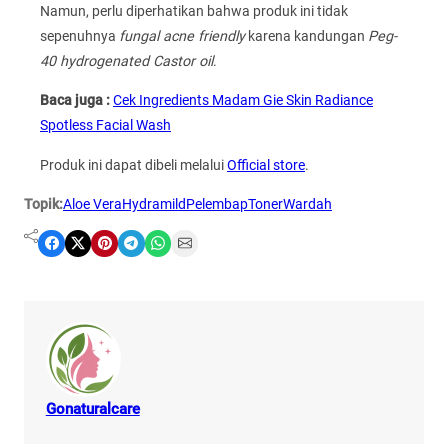
Namun, perlu diperhatikan bahwa produk ini tidak
sepenuhnya
fungal acne friendly
karena kandungan
Peg-
40 hydrogenated Castor oil
.
Baca juga :
Cek Ingredients Madam Gie Skin Radiance
Spotless Facial Wash
Produk ini dapat dibeli melalui
Official store
.
Topik:
Aloe Vera
Hydramild
Pelembap
Toner
Wardah
Share on Facebook
Share on X
Share on Pinterest
Share on Telegram
Share on WhatsApp
Share on Email
Gonaturalcare