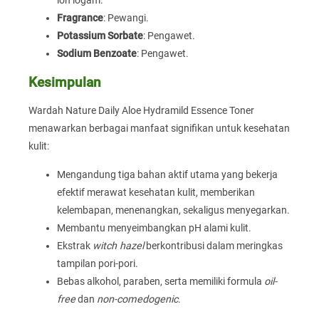
ion logam.
Fragrance
: Pewangi.
Potassium Sorbate
: Pengawet.
Sodium Benzoate
: Pengawet.
Kesimpulan
Wardah Nature Daily Aloe Hydramild Essence Toner
menawarkan berbagai manfaat signifikan untuk kesehatan
kulit:
Mengandung tiga bahan aktif utama yang bekerja
efektif merawat kesehatan kulit, memberikan
kelembapan, menenangkan, sekaligus menyegarkan.
Membantu menyeimbangkan pH alami kulit.
Ekstrak
witch hazel
berkontribusi dalam meringkas
tampilan pori-pori.
Bebas alkohol, paraben, serta memiliki formula
oil-
free
dan
non-comedogenic
.