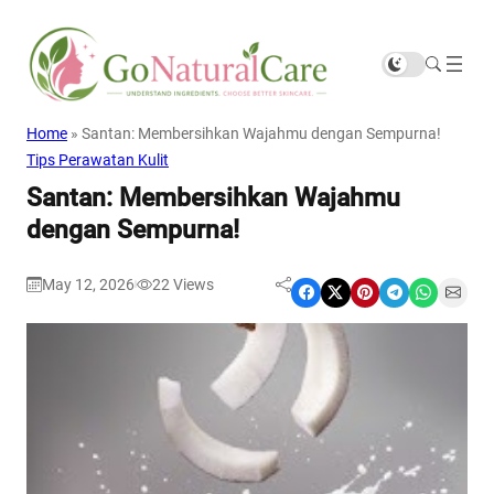
Home
»
Santan: Membersihkan Wajahmu dengan Sempurna!
Tips Perawatan Kulit
Santan: Membersihkan Wajahmu
dengan Sempurna!
May 12, 2026
22
Views
|
Share on Facebook
Share on X
Share on Pinterest
Share on Telegram
Share on WhatsApp
Share on Email