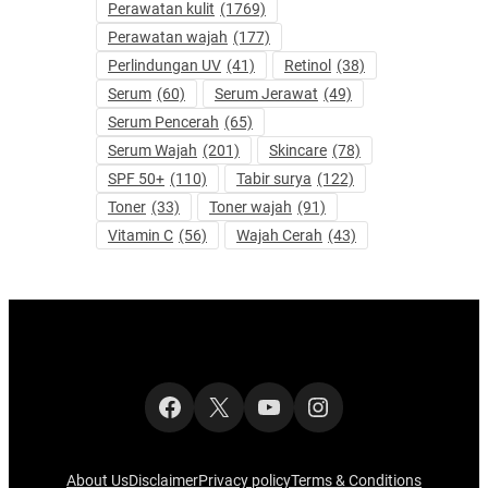
Perawatan kulit
(1769)
Perawatan wajah
(177)
Perlindungan UV
(41)
Retinol
(38)
Serum
(60)
Serum Jerawat
(49)
Serum Pencerah
(65)
Serum Wajah
(201)
Skincare
(78)
SPF 50+
(110)
Tabir surya
(122)
Toner
(33)
Toner wajah
(91)
Vitamin C
(56)
Wajah Cerah
(43)
Facebook
X
YouTube
Instagram
About Us
Disclaimer
Privacy policy
Terms & Conditions