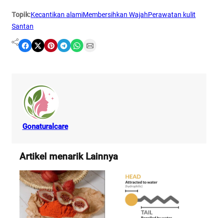
Topik:
Kecantikan alami
Membersihkan Wajah
Perawatan kulit
Santan
Share on Facebook
Share on X
Share on Pinterest
Share on Telegram
Share on WhatsApp
Share on Email
Gonaturalcare
Artikel menarik Lainnya