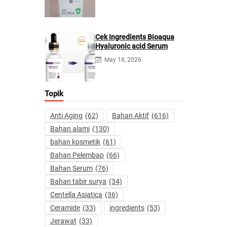
Cek Ingredients Bioaqua
Hyaluronic acid Serum
May 18, 2026
Topik
Anti Aging
(62)
Bahan Aktif
(616)
Bahan alami
(130)
bahan kosmetik
(61)
Bahan Pelembap
(66)
Bahan Serum
(76)
Bahan tabir surya
(34)
Centella Asiatica
(36)
Ceramide
(33)
ingredients
(53)
Jerawat
(33)