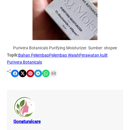
Purivera Botanicals Purifying Moisturizer. Sumber: shopee
Topik:
Bahan Pelembap
Pelembap Wajah
Perawatan kulit
Purivera Botanicals
Share on Facebook
Share on X
Share on Pinterest
Share on Telegram
Share on WhatsApp
Share on Email
Gonaturalcare