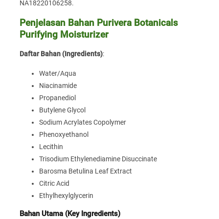
NA18220106258.
Penjelasan Bahan Purivera Botanicals
Purifying Moisturizer
Daftar Bahan (Ingredients)
:
Water/Aqua
Niacinamide
Propanediol
Butylene Glycol
Sodium Acrylates Copolymer
Phenoxyethanol
Lecithin
Trisodium Ethylenediamine Disuccinate
Barosma Betulina Leaf Extract
Citric Acid
Ethylhexylglycerin
Bahan Utama (Key Ingredients)