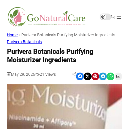
Home
»
Purivera Botanicals Purifying Moisturizer Ingredients
Purivera Botanicals
Purivera Botanicals Purifying
Moisturizer Ingredients
May 29, 2026
21
Views
|
Share on Facebook
Share on X
Share on Pinterest
Share on Telegram
Share on WhatsApp
Share on Email