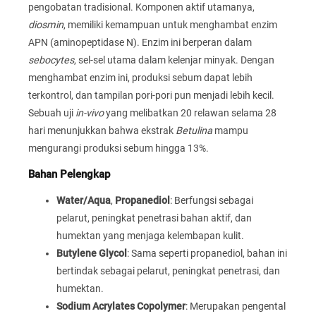
pengobatan tradisional. Komponen aktif utamanya,
diosmin
, memiliki kemampuan untuk menghambat enzim
APN (aminopeptidase N). Enzim ini berperan dalam
sebocytes
, sel-sel utama dalam kelenjar minyak. Dengan
menghambat enzim ini, produksi sebum dapat lebih
terkontrol, dan tampilan pori-pori pun menjadi lebih kecil.
Sebuah uji
in-vivo
yang melibatkan 20 relawan selama 28
hari menunjukkan bahwa ekstrak
Betulina
mampu
mengurangi produksi sebum hingga 13%.
Bahan Pelengkap
Water/Aqua
,
Propanediol
: Berfungsi sebagai
pelarut, peningkat penetrasi bahan aktif, dan
humektan yang menjaga kelembapan kulit.
Butylene Glycol
: Sama seperti propanediol, bahan ini
bertindak sebagai pelarut, peningkat penetrasi, dan
humektan.
Sodium Acrylates Copolymer
: Merupakan pengental