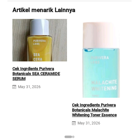
Artikel menarik Lainnya
Cek Ingrdients Purivera
Botanicals SEA CERAMIDE
SERUM
May 31, 2026
Puri
Ess
Cek Ingredients Purivera
Botanicals Malachite
Whitening Toner Essence
May 31, 2026