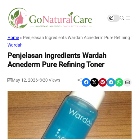
Home
»
Penjelasan Ingredients Wardah Acnederm Pure Refining Ton
Wardah
Penjelasan Ingredients Wardah
Acnederm Pure Refining Toner
May 12, 2026
20
Views
|
Share on Facebook
Share on X
Share on Pinterest
Share on Telegram
Share on WhatsApp
Share on Email