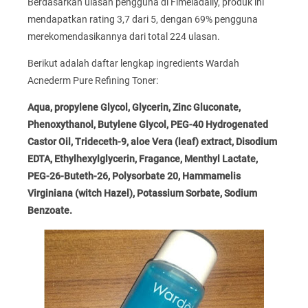
Berdasarkan ulasan pengguna di Fimeladaily, produk ini
mendapatkan rating 3,7 dari 5, dengan 69% pengguna
merekomendasikannya dari total 224 ulasan.
Berikut adalah daftar lengkap ingredients Wardah
Acnederm Pure Refining Toner:
Aqua, propylene Glycol, Glycerin, Zinc Gluconate,
Phenoxythanol, Butylene Glycol, PEG-40 Hydrogenated
Castor Oil, Trideceth-9, aloe Vera (leaf) extract, Disodium
EDTA, Ethylhexylglycerin, Fragance, Menthyl Lactate,
PEG-26-Buteth-26, Polysorbate 20, Hammamelis
Virginiana (witch Hazel), Potassium Sorbate, Sodium
Benzoate.