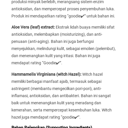
produksi minyak berlebih, merangsang sistem enzim
antioksidan, dan mempercepat proses penyembuhan luka.
Produk ini mendapatkan rating “goodie✔️” untuk bahan ini.
Aloe Vera (leaf) extract:
Ekstrak lidah buaya memiliki sifat
antioksidan, melembapkan (moisturizing), dan anti-
penuaan (anti-aging). Bahan ini juga berfungsi
menyejukkan, melindungi kulit, sebagai emolien (pelembut),
dan menenangkan kulit yang iritasi. Bahan ini juga
mendapat rating “Goodie✔️”.
Hammamelis Virginiana (witch Hazel):
Witch hazel
memiliki berbagai manfaat ajaib, termasuk sebagai
astringent (membantu mengecilkan pori-pori), anti-
inflamasi, antioksidan, dan antibakteri. Bahan ini sangat
baik untuk menenangkan kulit yang meradang dan
kemerahan, serta mempercepat kesembuhan luka. Witch
hazel juga mendapat rating “goodie✔️”.
Bahan Pelengkap (Supporting Ingredients)