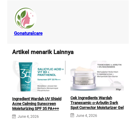
Gonaturalcare
Artikel menarik Lainnya
Cek Ingredients Wardah
Ingredient Wardah UV Shield
Cek 
Tranexamic ɑ-Arbutin Dark
Acne Calming Sunscreen
Ade
Spot Corrector Moisturizer Gel
Moisturizing SPF 35 PA+++
J
June 4, 2026
June 4, 2026