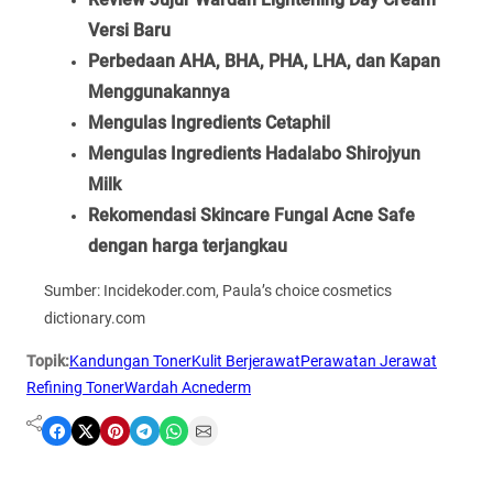
Versi Baru
Perbedaan AHA, BHA, PHA, LHA, dan Kapan
Menggunakannya
Mengulas Ingredients Cetaphil
Mengulas Ingredients Hadalabo Shirojyun
Milk
Rekomendasi Skincare Fungal Acne Safe
dengan harga terjangkau
Sumber: Incidekoder.com, Paula’s choice cosmetics
dictionary.com
Topik:
Kandungan Toner
Kulit Berjerawat
Perawatan Jerawat
Refining Toner
Wardah Acnederm
Share on Facebook
Share on X
Share on Pinterest
Share on Telegram
Share on WhatsApp
Share on Email