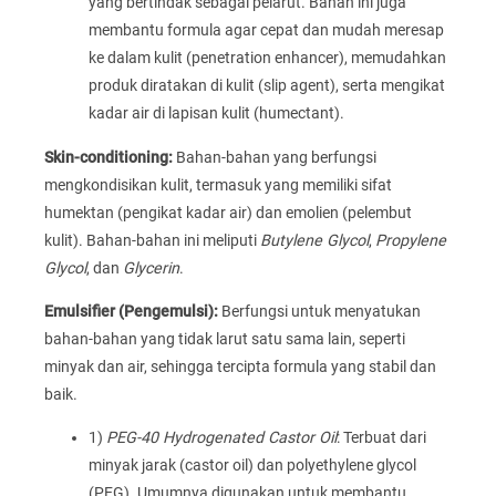
yang bertindak sebagai pelarut. Bahan ini juga
membantu formula agar cepat dan mudah meresap
ke dalam kulit (penetration enhancer), memudahkan
produk diratakan di kulit (slip agent), serta mengikat
kadar air di lapisan kulit (humectant).
Skin-conditioning:
Bahan-bahan yang berfungsi
mengkondisikan kulit, termasuk yang memiliki sifat
humektan (pengikat kadar air) dan emolien (pelembut
kulit). Bahan-bahan ini meliputi
Butylene Glycol
,
Propylene
Glycol
, dan
Glycerin
.
Emulsifier (Pengemulsi):
Berfungsi untuk menyatukan
bahan-bahan yang tidak larut satu sama lain, seperti
minyak dan air, sehingga tercipta formula yang stabil dan
baik.
1)
PEG-40 Hydrogenated Castor Oil
: Terbuat dari
minyak jarak (castor oil) dan polyethylene glycol
(PEG). Umumnya digunakan untuk membantu