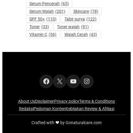
Serum Pencerah
(65)
Serum Wajah
(201)
Skincare
(78)
SPF 50+
(110)
Tabir surya
(122)
Toner
(33)
Toner wajah
(91)
Vitamin C
(56)
Wajah Cerah
(43)
Facebook
X
YouTube
Instagram
About Us
Disclaimer
Privacy policy
Terms & Conditions
Redaksi
Pedoman Konten
Kebijakan Review & Afiliasi
Crafted with ‪‪❤︎‬ by Gonaturalcare.com