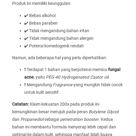
Produk ini memiliki keunggulan:
✔️ Bebas alkohol
✔️ Bebas paraben
✔️ Tidak mengandung bahan iritan
✔️ Tidak mengandung bahan alergen
✔️ Potensi komedogenik rendah
Namun, ada beberapa hal yang perlu diperhatikan:
❗ Terdapat 1 bahan yang berpotensi memicu
fungal
acne
, yaitu
PEG-40 Hydrogenated Castor oil
.
❗ Mengandung
Fragrance
yang mungkin tidak cocok
untuk kulit sensitif.
Catatan:
Klaim kekuatan 200x pada produk ini
kemungkinan besar merujuk pada peran
Butylene Glycol
dan
Propanediol
sebagai
penetration booster
. Kedua
bahan ini membantu formula menyerap lebih cepat dan
optimal ke dalam kulit, sehingga manfaat lidah buaya