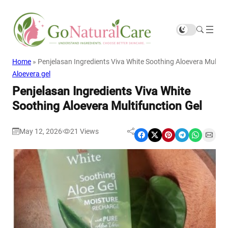
Home
»
Penjelasan Ingredients Viva White Soothing Aloevera Multifu
Aloevera gel
Penjelasan Ingredients Viva White
Soothing Aloevera Multifunction Gel
May 12, 2026
21
Views
|
Share on Facebook
Share on X
Share on Pinterest
Share on Telegram
Share on WhatsApp
Share on Email