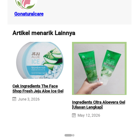
Gonaturalcare
Artikel menarik Lainnya
Cek Ingredients The Face
Shop Fresh Jeju Aloe Ice Gel
June 3, 2026
Ingredients Citra Aloevera Gel
Penj
[Ulasan Lengkap]
War
Mult
May 12, 2026