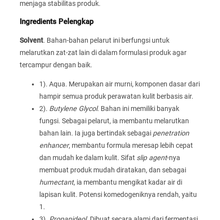
menjaga stabilitas produk.
Ingredients Pelengkap
Solvent
. Bahan-bahan pelarut ini berfungsi untuk
melarutkan zat-zat lain di dalam formulasi produk agar
tercampur dengan baik.
1). Aqua. Merupakan air murni, komponen dasar dari
hampir semua produk perawatan kulit berbasis air.
2).
Butylene Glycol
. Bahan ini memiliki banyak
fungsi. Sebagai pelarut, ia membantu melarutkan
bahan lain. Ia juga bertindak sebagai
penetration
enhancer
, membantu formula meresap lebih cepat
dan mudah ke dalam kulit. Sifat
slip agent
-nya
membuat produk mudah diratakan, dan sebagai
humectant
, ia membantu mengikat kadar air di
lapisan kulit. Potensi komedogeniknya rendah, yaitu
1.
3).
Propanideol
. Dibuat secara alami dari fermentasi