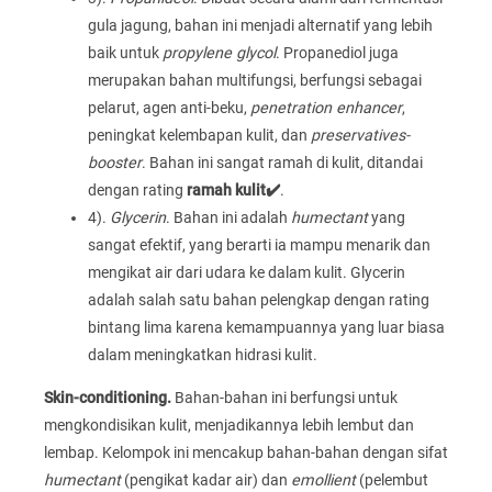
gula jagung, bahan ini menjadi alternatif yang lebih
baik untuk
propylene glycol
. Propanediol juga
merupakan bahan multifungsi, berfungsi sebagai
pelarut, agen anti-beku,
penetration enhancer
,
peningkat kelembapan kulit, dan
preservatives-
booster
. Bahan ini sangat ramah di kulit, ditandai
dengan rating
ramah kulit✔️
.
4).
Glycerin
. Bahan ini adalah
humectant
yang
sangat efektif, yang berarti ia mampu menarik dan
mengikat air dari udara ke dalam kulit. Glycerin
adalah salah satu bahan pelengkap dengan rating
bintang lima karena kemampuannya yang luar biasa
dalam meningkatkan hidrasi kulit.
Skin-conditioning.
Bahan-bahan ini berfungsi untuk
mengkondisikan kulit, menjadikannya lebih lembut dan
lembap. Kelompok ini mencakup bahan-bahan dengan sifat
humectant
(pengikat kadar air) dan
emollient
(pelembut