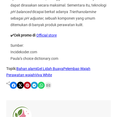
dapat dirasakan secara maksimal. Sementara itu, teknologi
pH balanced
dicapai berkat adanya
Triethanolamine
sebagai
pH adjuster
, sebuah komponen yang umum
ditemukan di banyak produk perawatan kulit.
✔️Cek promo di
Official store
Sumber:
Incidekoder.com
Paula’s choice dictionary.com
Topik:
Bahan alami
Gel Lidah Buaya
Pelembap Wajah
Perawatan wajah
Viva White
Share on Facebook
Share on X
Share on Pinterest
Share on Telegram
Share on WhatsApp
Share on Email