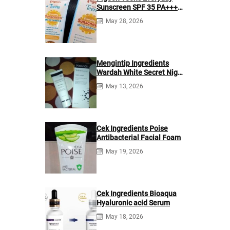
Sunscreen SPF 35 PA+++
Ingredients
May 28, 2026
Mengintip Ingredients
Wardah White Secret Night
Cream
May 13, 2026
Cek Ingredients Poise
Antibacterial Facial Foam
May 19, 2026
Cek Ingredients Bioaqua
Hyaluronic acid Serum
May 18, 2026