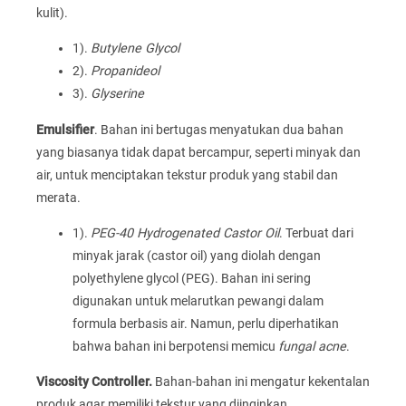
kulit).
1).
Butylene Glycol
2).
Propanideol
3).
Glyserine
Emulsifier
. Bahan ini bertugas menyatukan dua bahan
yang biasanya tidak dapat bercampur, seperti minyak dan
air, untuk menciptakan tekstur produk yang stabil dan
merata.
1).
PEG-40 Hydrogenated Castor Oil
. Terbuat dari
minyak jarak (castor oil) yang diolah dengan
polyethylene glycol (PEG). Bahan ini sering
digunakan untuk melarutkan pewangi dalam
formula berbasis air. Namun, perlu diperhatikan
bahwa bahan ini berpotensi memicu
fungal acne
.
Viscosity Controller.
Bahan-bahan ini mengatur kekentalan
produk agar memiliki tekstur yang diinginkan.