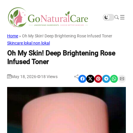
Home
»
Oh My Skin! Deep Brightening Rose Infused Toner
Skincare lokal non lokal
Oh My Skin! Deep Brightening Rose
Infused Toner
May 18, 2026
18
Views
|
Share on Facebook
Share on X
Share on Pinterest
Share on Telegram
Share on WhatsApp
Share on Email