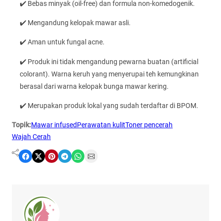
✔️ Bebas minyak (oil-free) dan formula non-komedogenik.
✔️ Mengandung kelopak mawar asli.
✔️ Aman untuk fungal acne.
✔️ Produk ini tidak mengandung pewarna buatan (artificial
colorant). Warna keruh yang menyerupai teh kemungkinan
berasal dari warna kelopak bunga mawar kering.
✔️ Merupakan produk lokal yang sudah terdaftar di BPOM.
Topik:
Mawar infused
Perawatan kulit
Toner pencerah
Wajah Cerah
Share on Facebook
Share on X
Share on Pinterest
Share on Telegram
Share on WhatsApp
Share on Email