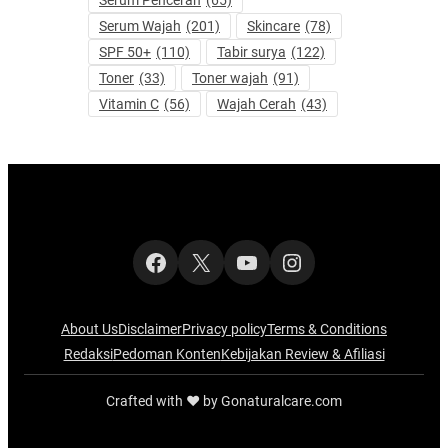
Serum Pencerah
(65)
Serum Wajah
(201)
Skincare
(78)
SPF 50+
(110)
Tabir surya
(122)
Toner
(33)
Toner wajah
(91)
Vitamin C
(56)
Wajah Cerah
(43)
Facebook
X
YouTube
Instagram
About Us
Disclaimer
Privacy policy
Terms & Conditions
Redaksi
Pedoman Konten
Kebijakan Review & Afiliasi
Crafted with ‪‪❤︎‬ by Gonaturalcare.com