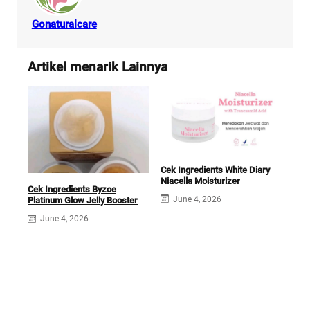
Gonaturalcare
Artikel menarik Lainnya
Cek Ingredients White Diary
Cek 
Niacella Moisturizer
Cek Ingredients Byzoe
Coll
June 4, 2026
Platinum Glow Jelly Booster
J
June 4, 2026