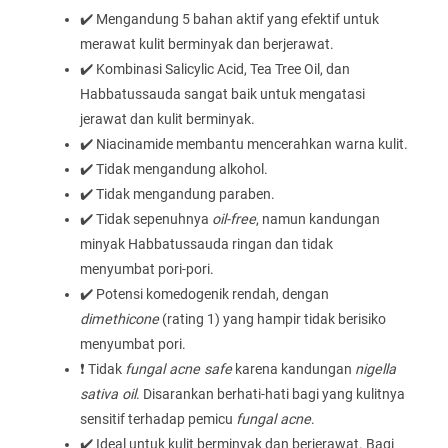
✔️ Mengandung 5 bahan aktif yang efektif untuk
merawat kulit berminyak dan berjerawat.
✔️ Kombinasi Salicylic Acid, Tea Tree Oil, dan
Habbatussauda sangat baik untuk mengatasi
jerawat dan kulit berminyak.
✔️ Niacinamide membantu mencerahkan warna kulit.
✔️ Tidak mengandung alkohol.
✔️ Tidak mengandung paraben.
✔️ Tidak sepenuhnya
oil-free
, namun kandungan
minyak Habbatussauda ringan dan tidak
menyumbat pori-pori.
✔️ Potensi komedogenik rendah, dengan
dimethicone
(rating 1) yang hampir tidak berisiko
menyumbat pori.
❗ Tidak
fungal acne safe
karena kandungan
nigella
sativa oil
. Disarankan berhati-hati bagi yang kulitnya
sensitif terhadap pemicu
fungal acne
.
✔️ Ideal untuk kulit berminyak dan berjerawat. Bagi