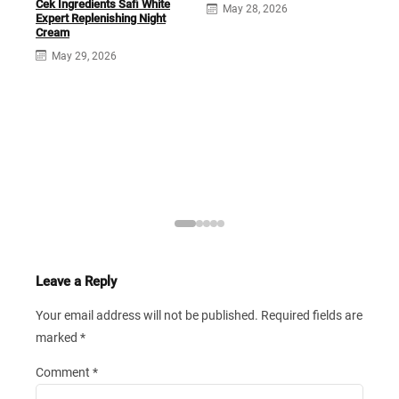
Cek Ingredients Safi White
May 28, 2026
Expert Replenishing Night
Safi
Cream
Ess
May 29, 2026
Leave a Reply
Your email address will not be published.
Required fields are
marked
*
Comment
*