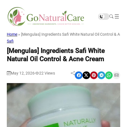
Home
»
[Mengulas] Ingredients Safi White Natural Oil Control & Acn
Safi
[Mengulas] Ingredients Safi White
Natural Oil Control & Acne Cream
May 12, 2026
22
Views
|
Share on Facebook
Share on X
Share on Pinterest
Share on Telegram
Share on WhatsApp
Share on Email