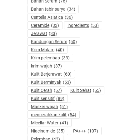
Bahan Serum
(76)
Bahan tabir surya
(34)
Centella Asiatica
(36)
Ceramide
(33)
ingredients
(53)
Jerawat
(33)
Kandungan Serum
(50)
Krim Malam
(40)
Krim pelembap
(33)
krim wajah
(37)
Kulit Berjerawat
(60)
Kulit Berminyak
(53)
Kulit Cerah
(57)
Kulit Sehat
(55)
Kulit sensitif
(89)
Masker wajah
(51)
mencerahkan kulit
(54)
Micellar Water
(41)
Niacinamide
(35)
PA+++
(107)
Pelembap
(43)