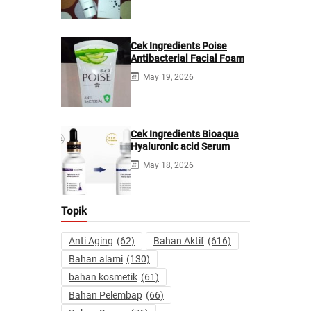
Cek Ingredients Poise
Antibacterial Facial Foam
May 19, 2026
Cek Ingredients Bioaqua
Hyaluronic acid Serum
May 18, 2026
Topik
Anti Aging
(62)
Bahan Aktif
(616)
Bahan alami
(130)
bahan kosmetik
(61)
Bahan Pelembap
(66)