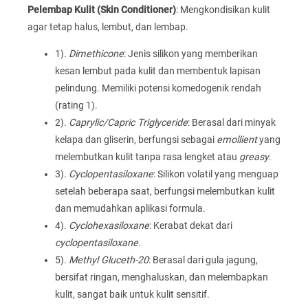
Pelembap Kulit (Skin Conditioner)
: Mengkondisikan kulit
agar tetap halus, lembut, dan lembap.
1).
Dimethicone
: Jenis silikon yang memberikan
kesan lembut pada kulit dan membentuk lapisan
pelindung. Memiliki potensi komedogenik rendah
(rating 1).
2).
Caprylic/Capric Triglyceride
: Berasal dari minyak
kelapa dan gliserin, berfungsi sebagai
emollient
yang
melembutkan kulit tanpa rasa lengket atau
greasy
.
3).
Cyclopentasiloxane
: Silikon volatil yang menguap
setelah beberapa saat, berfungsi melembutkan kulit
dan memudahkan aplikasi formula.
4).
Cyclohexasiloxane
: Kerabat dekat dari
cyclopentasiloxane
.
5).
Methyl Gluceth-20
: Berasal dari gula jagung,
bersifat ringan, menghaluskan, dan melembapkan
kulit, sangat baik untuk kulit sensitif.