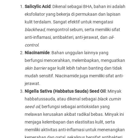
Salicylic Acid
: Dikenal sebagai BHA, bahan ini adalah
eksfoliator yang bekerja di permukaan dan lapisan
kulit terdalam. Sangat efektif untuk mengatasi
blackhead
, mengontrol sebum, serta memiliki sifat
anti-inflamasi, antibakteri, anti-jerawat, dan
oil-
control
.
Niacinamide
: Bahan unggulan lainnya yang
berfungsi mencerahkan, melembapkan, menguatkan
skin barrier
agar kulit lebih tahan banting dan tidak
mudah sensitif. Niacinamide juga memiliki sifat anti-
jerawat.
Nigella Sativa (Habbatus Sauda) Seed Oil
: Minyak
habbatussauda, atau dikenal sebagai
black cumin
seed oil
, berfungsi sebagai antioksidan yang
melawan kerusakan akibat radikal bebas. Minyak ini
menjaga kelembapan dan elastisitas kulit, serta
memiliki aktivitas anti-inflamasi untuk menenangkan
kemerahan dan gatal, sekaligus bersifat antibakteri.