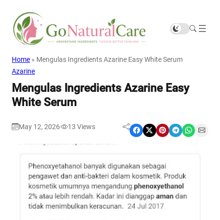
Home
»
Mengulas Ingredients Azarine Easy White Serum
Azarine
Mengulas Ingredients Azarine Easy
White Serum
May 12, 2026
13
Views
|
Share on Facebook
Share on X
Share on Pinterest
Share on Telegram
Share on WhatsApp
Share on Email