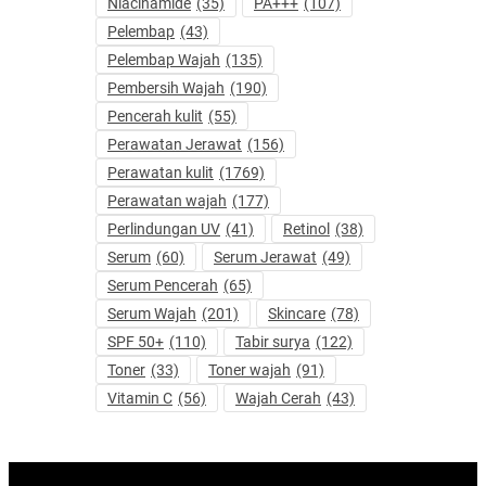
Niacinamide
(35)
PA+++
(107)
Pelembap
(43)
Pelembap Wajah
(135)
Pembersih Wajah
(190)
Pencerah kulit
(55)
Perawatan Jerawat
(156)
Perawatan kulit
(1769)
Perawatan wajah
(177)
Perlindungan UV
(41)
Retinol
(38)
Serum
(60)
Serum Jerawat
(49)
Serum Pencerah
(65)
Serum Wajah
(201)
Skincare
(78)
SPF 50+
(110)
Tabir surya
(122)
Toner
(33)
Toner wajah
(91)
Vitamin C
(56)
Wajah Cerah
(43)