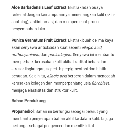
Aloe Barbadensis Leaf Extract
: Ekstrak lidah buaya
terkenal dengan kemampuannya menenangkan kulit (skin-
soothing), antiinflamasi, dan mempercepat proses
penyembuhan luka.
Punica Granatum Fruit Extract
: Ekstrak buah delima kaya
akan senyawa antioksidan kuat seperti
ellagic acid
,
anthocyanidins
, dan
punicalagins
. Senyawa ini membantu
memperbaiki kerusakan kulit akibat radikal bebas dan
stresor lingkungan, seperti hiperpigmentasi dan bintik
penuaan. Selain itu,
ellagic acid
berperan dalam mencegah
kerusakan kolagen dan memperpanjang usia
fibroblast
,
menjaga elastisitas dan struktur kulit.
Bahan Pendukung
Propanediol
: Bahan ini berfungsi sebagai pelarut yang
membantu penyerapan bahan aktif ke dalam kulit. Ia juga
berfungsi sebagai pengencer dan memiliki sifat