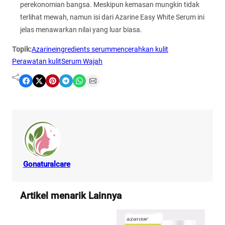
perekonomian bangsa. Meskipun kemasan mungkin tidak
terlihat mewah, namun isi dari Azarine Easy White Serum ini
jelas menawarkan nilai yang luar biasa.
Topik:
Azarine
ingredients serum
mencerahkan kulit
Perawatan kulit
Serum Wajah
Share on Facebook
Share on X
Share on Pinterest
Share on Telegram
Share on WhatsApp
Share on Email
Gonaturalcare
Artikel menarik Lainnya