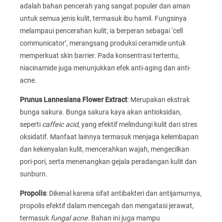
adalah bahan pencerah yang sangat populer dan aman
untuk semua jenis kulit, termasuk ibu hamil. Fungsinya
melampaui pencerahan kulit; ia berperan sebagai ‘cell
communicator’, merangsang produksi ceramide untuk
memperkuat skin barrier. Pada konsentrasi tertentu,
niacinamide juga menunjukkan efek anti-aging dan anti-
acne.
Prunus Lannesiana Flower Extract
: Merupakan ekstrak
bunga sakura. Bunga sakura kaya akan antioksidan,
seperti
caffeic acid
, yang efektif melindungi kulit dari stres
oksidatif. Manfaat lainnya termasuk menjaga kelembapan
dan kekenyalan kulit, mencerahkan wajah, mengecilkan
pori-pori, serta menenangkan gejala peradangan kulit dan
sunburn.
Propolis
: Dikenal karena sifat antibakteri dan antijamurnya,
propolis efektif dalam mencegah dan mengatasi jerawat,
termasuk
fungal acne
. Bahan ini juga mampu