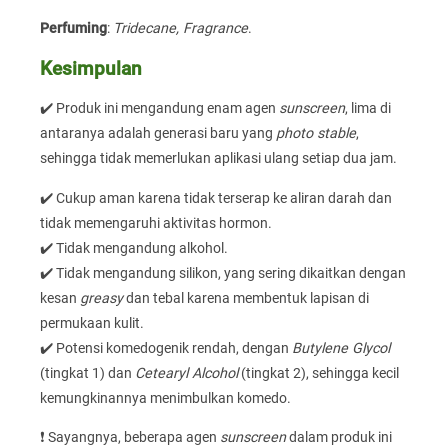
Perfuming
:
Tridecane, Fragrance
.
Kesimpulan
✔️ Produk ini mengandung enam agen
sunscreen
, lima di
antaranya adalah generasi baru yang
photo stable
,
sehingga tidak memerlukan aplikasi ulang setiap dua jam.
✔️ Cukup aman karena tidak terserap ke aliran darah dan
tidak memengaruhi aktivitas hormon.
✔️ Tidak mengandung alkohol.
✔️ Tidak mengandung silikon, yang sering dikaitkan dengan
kesan
greasy
dan tebal karena membentuk lapisan di
permukaan kulit.
✔️ Potensi komedogenik rendah, dengan
Butylene Glycol
(tingkat 1) dan
Cetearyl Alcohol
(tingkat 2), sehingga kecil
kemungkinannya menimbulkan komedo.
❗ Sayangnya, beberapa agen
sunscreen
dalam produk ini