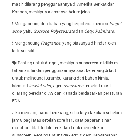
masih dilarang penggunaannya di Amerika Serikat dan
Kanada, meskipun alasannya belum jelas.
❗ Mengandung dua bahan yang berpotensi memicu
fungal
acne
, yaitu
Sucrose Polystearate
dan
Cetyl Palmitate
.
❗ Mengandung
Fragrance
, yang biasanya dihindari oleh
kulit sensitif.
🗣️ Penting untuk diingat, meskipun sunscreen ini diklaim
tahan air, hindari penggunaannya saat berenang di laut
untuk melindungi terumbu karang dari bahan kimia.
Menurut
incidekoder
, agen
sunscreen
tersebut masih
dilarang beredar di AS dan Kanada berdasarkan peraturan
FDA.
Jika memang harus berenang, sebaiknya lakukan sebelum
jam 8 pagi atau setelah sore hari, saat paparan sinar
matahari tidak terlalu terik dan tidak memerlukan
sunscreen. Penting untuk tidak egois; demi kenyamanan