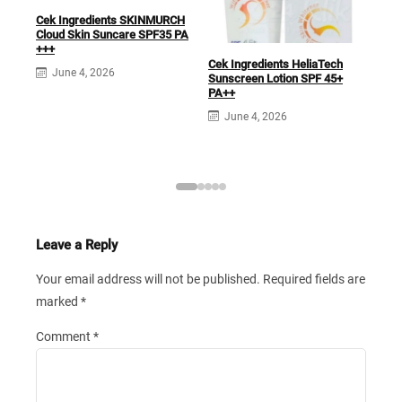
Cek Ingredients SKINMURCH
Cek 
Cloud Skin Suncare SPF35 PA
Sun
+++
Cek Ingredients HeliaTech
J
June 4, 2026
Sunscreen Lotion SPF 45+
PA++
June 4, 2026
Leave a Reply
Your email address will not be published.
Required fields are
marked
*
Comment
*