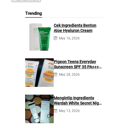
Trending
Cek Ingredients Benton
Aloe Hyaluron Cream
May 16, 2026
Pigeon Teens Everyday
Sunscreen SPF 35 PA+++
Ingredients
May 28, 2026
Mengintip Ingredients
Wardah White Secret Night
Cream
May 13, 2026