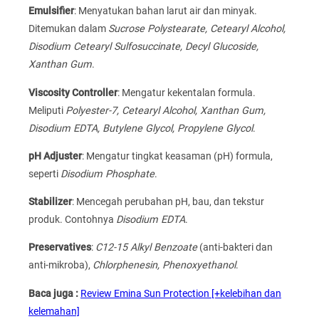
Emulsifier
: Menyatukan bahan larut air dan minyak.
Ditemukan dalam
Sucrose Polystearate, Cetearyl Alcohol,
Disodium Cetearyl Sulfosuccinate, Decyl Glucoside,
Xanthan Gum
.
Viscosity Controller
: Mengatur kekentalan formula.
Meliputi
Polyester-7, Cetearyl Alcohol, Xanthan Gum,
Disodium EDTA, Butylene Glycol, Propylene Glycol
.
pH Adjuster
: Mengatur tingkat keasaman (pH) formula,
seperti
Disodium Phosphate
.
Stabilizer
: Mencegah perubahan pH, bau, dan tekstur
produk. Contohnya
Disodium EDTA
.
Preservatives
:
C12-15 Alkyl Benzoate
(anti-bakteri dan
anti-mikroba),
Chlorphenesin, Phenoxyethanol
.
Baca juga :
Review Emina Sun Protection [+kelebihan dan
kelemahan]