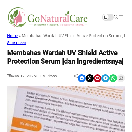
Home
»
Membahas Wardah UV Shield Active Protection Serum [dan I
Sunscreen
Membahas Wardah UV Shield Active
Protection Serum [dan Ingredientsnya]
May 12, 2026
19
Views
|
Share on Facebook
Share on X
Share on Pinterest
Share on Telegram
Share on WhatsApp
Share on Email