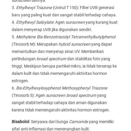
sunscreen
lainnya.
3.
Ethylhexyl Triazone
(Uvinul T 150): Filter UVB generasi
baru yang paling kuat dan sangat stabil terhadap cahaya.
4.
Ethylhexyl Salicylate
: Agen
sunscreen
yang kurang kuat
dalam menyerap UVB jika digunakan sendiri.
5.
Methylene Bis-Benzotriazolyl Tetramethylbutylphenol
(Tinosorb M): Merupakan
hybrid sunscreen
yang dapat
memantulkan dan menyerap sinar UV. Memberikan
perlindungan
broad spectrum
dan stabilitas foto yang
tinggi. Meskipun berupa partikel mikro, ia tidak terserap ke
dalam kulit dan tidak memengaruhi aktivitas hormon
estrogen.
6.
Bis-Ethylhexyloxyphenol Methoxyphenyl Triazone
(Tinosorb S): Agen
sunscreen broad spectrum
yang
sangat stabil terhadap cahaya dan aman digunakan
karena tidak memengaruhi aktivitas hormon estrogen.
Bisabolol
: Senyawa dari bunga
Camomile
yang memiliki
sifat anti-inflamasi dan menenangkan kulit.