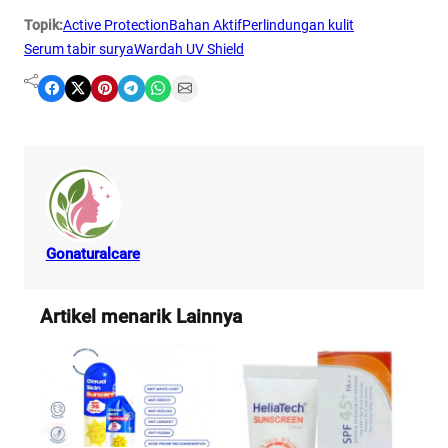
Topik:
Active Protection
Bahan Aktif
Perlindungan kulit
Serum tabir surya
Wardah UV Shield
Share on Facebook
Share on X
Share on Pinterest
Share on Telegram
Share on WhatsApp
Share on Email
Gonaturalcare
Artikel menarik Lainnya