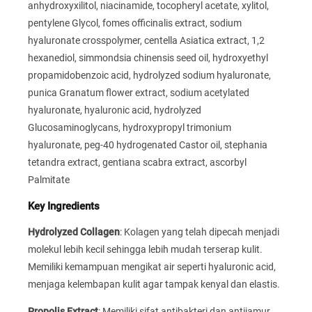
anhydroxyxilitol, niacinamide, tocopheryl acetate, xylitol,
pentylene Glycol, fomes officinalis extract, sodium
hyaluronate crosspolymer, centella Asiatica extract, 1,2
hexanediol, simmondsia chinensis seed oil, hydroxyethyl
propamidobenzoic acid, hydrolyzed sodium hyaluronate,
punica Granatum flower extract, sodium acetylated
hyaluronate, hyaluronic acid, hydrolyzed
Glucosaminoglycans, hydroxypropyl trimonium
hyaluronate, peg-40 hydrogenated Castor oil, stephania
tetandra extract, gentiana scabra extract, ascorbyl
Palmitate
Key Ingredients
Hydrolyzed Collagen
: Kolagen yang telah dipecah menjadi
molekul lebih kecil sehingga lebih mudah terserap kulit.
Memiliki kemampuan mengikat air seperti hyaluronic acid,
menjaga kelembapan kulit agar tampak kenyal dan elastis.
Propolis Extract
: Memiliki sifat antibakteri dan antijamur