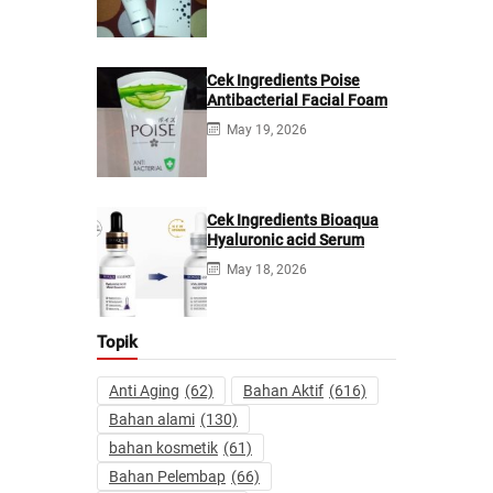
Cek Ingredients Poise
Antibacterial Facial Foam
May 19, 2026
Cek Ingredients Bioaqua
Hyaluronic acid Serum
May 18, 2026
Topik
Anti Aging
(62)
Bahan Aktif
(616)
Bahan alami
(130)
bahan kosmetik
(61)
Bahan Pelembap
(66)