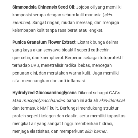
Simmondsia Chinensis Seed Oil
: Jojoba oil yang memiliki
komposisi serupa dengan sebum kulit manusia (
skin-
identical
). Sangat ringan, mudah meresap, dan menjaga
kelembapan kulit tanpa rasa berat atau lengket.
Punica Granatum Flower Extract
: Ekstrak bunga delima
yang kaya akan senyawa bioaktif seperti cathechin,
quercetin, dan kaempherol. Berperan sebagai fotoprotektif
terhadap UVB, menetralisir radikal bebas, mencegah
penuaan dini, dan meratakan warna kulit. Juga memiliki
sifat menenangkan dan anti-inflamasi.
Hydrolyzed Glucosaminoglycans
: Dikenal sebagai GAGs
atau
mucopolysaccharides
, bahan ini adalah
skin-identical
dan termasuk NMF kulit. Berfungsi mendukung struktur
protein seperti kolagen dan elastin, serta memiliki kapasitas
mengikat air yang sangat tinggi, memberikan hidrasi,
menjaga elastisitas, dan memperkuat
skin barrier
.