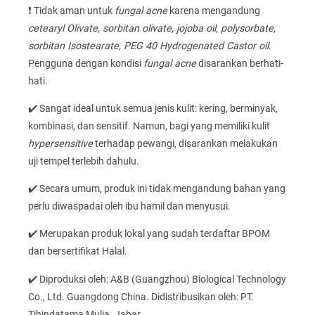
❗ Tidak aman untuk
fungal acne
karena mengandung
cetearyl Olivate, sorbitan olivate, jojoba oil, polysorbate,
sorbitan Isostearate, PEG 40 Hydrogenated Castor oil
.
Pengguna dengan kondisi
fungal acne
disarankan berhati-
hati.
✔️ Sangat ideal untuk semua jenis kulit: kering, berminyak,
kombinasi, dan sensitif. Namun, bagi yang memiliki kulit
hypersensitive
terhadap pewangi, disarankan melakukan
uji tempel terlebih dahulu.
✔️ Secara umum, produk ini tidak mengandung bahan yang
perlu diwaspadai oleh ibu hamil dan menyusui.
✔️ Merupakan produk lokal yang sudah terdaftar BPOM
dan bersertifikat Halal.
✔️ Diproduksi oleh: A&B (Guangzhou) Biological Technology
Co., Ltd. Guangdong China. Didistribusikan oleh: PT.
Tjhindatama Mulia. Jabar.