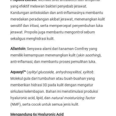
yang efektif melawan bakteri penyebab jerawat.
Kandungan antioksidan dan anti-inflamasinya membantu
meredakan peradangan akibat jerawat, menenangkan kulit
sensitif dan iritasi, serta mempercepat penyembuhan luka
jerawat. Propolis juga membantu mengontrol sebum
sekaligus menghidrasi kulit.
Allantoin
: Senyawa alami dari tanaman Comfrey yang
memiliki kemampuan menenangkan kulit (
skin soothing
),
anti-inflamasi, dan membantu proses pemulihan luka.
Aquaxyl™
(
xylityl glucoside, anhydroxyxilitol, xylitol
):
Molekul gula dari tumbuhan atau buah-buahan yang
memberikan hidrasi 3D pada kulit dengan mengatur
sirkulasi kelembapan. Bahan ini menstimulasi produksi
hyaluronic acid, lipid, dan
natural moisturizing factor
(NMF), serta cocok untuk semua jenis kulit.
Mengandung 6x Hyaluronic Acid
: