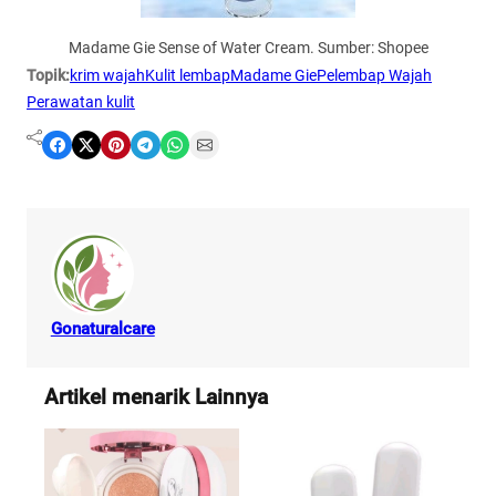
Madame Gie Sense of Water Cream. Sumber: Shopee
Topik:
krim wajah
Kulit lembap
Madame Gie
Pelembap Wajah
Perawatan kulit
Share on Facebook
Share on X
Share on Pinterest
Share on Telegram
Share on WhatsApp
Share on Email
Gonaturalcare
Artikel menarik Lainnya