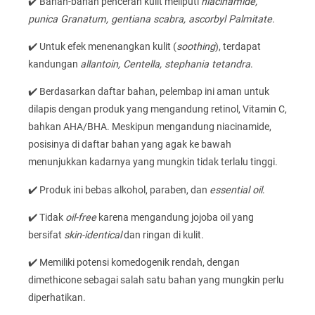
✔️ Bahan-bahan pencerah kulit meliputi
niacinamide,
punica Granatum, gentiana scabra, ascorbyl Palmitate
.
✔️ Untuk efek menenangkan kulit (
soothing
), terdapat
kandungan
allantoin, Centella, stephania tetandra
.
✔️ Berdasarkan daftar bahan, pelembap ini aman untuk
dilapis dengan produk yang mengandung retinol, Vitamin C,
bahkan AHA/BHA. Meskipun mengandung niacinamide,
posisinya di daftar bahan yang agak ke bawah
menunjukkan kadarnya yang mungkin tidak terlalu tinggi.
✔️ Produk ini bebas alkohol, paraben, dan
essential oil
.
✔️ Tidak
oil-free
karena mengandung jojoba oil yang
bersifat
skin-identical
dan ringan di kulit.
✔️ Memiliki potensi komedogenik rendah, dengan
dimethicone sebagai salah satu bahan yang mungkin perlu
diperhatikan.