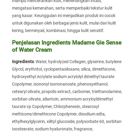
mampu mencerahkan kulit, menenangkan iritasi,
mengatasi kemerahan, serta memperbaiki tekstur kulit
yang kasar. Keunggulan ini menjadikan produk ini cocok
untuk digunakan oleh berbagai jenis kulit, mulai dari kulit
kering, berminyak, kombinasi, hingga kulit sensitif.
Penjelasan Ingredients Madame Gie Sense
of Water Cream
Ingredients
: Water, hydrolyzed Collagen, glyserine, butylene
Glycol, erythritol, cyclopentasiloxane, silica, dimethicone,
hydroxyethyl Acrylate sodium acrylolyl dimethyl taurate
Copolymer, isononyl isononanoate, phenoxyethanol,
cetearyl olivate, propolis extract, carbomer, triethanolamine,
sorbitan olivate, allantoin, ammonium acryloyldimethyl
taurate vp Copolymer, Chlorphenesin, stearoxyl
methicone/dimethicone Copolymer, disodium edta,
ethylhexylglycerin, xilityl glucoside, polysorbate 60, sorbitan
Isostearate, sodium hyaluronate, fragrance,