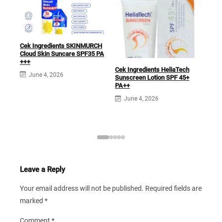
Cek Ingredients SKINMURCH
Cek 
Cloud Skin Suncare SPF35 PA
Sun
+++
Cek Ingredients HeliaTech
J
June 4, 2026
Sunscreen Lotion SPF 45+
PA++
June 4, 2026
Leave a Reply
Your email address will not be published.
Required fields are
marked
*
Comment
*