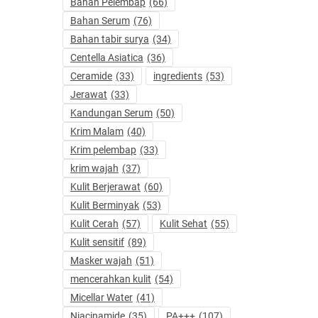
Bahan Pelembap
(66)
Bahan Serum
(76)
Bahan tabir surya
(34)
Centella Asiatica
(36)
Ceramide
(33)
ingredients
(53)
Jerawat
(33)
Kandungan Serum
(50)
Krim Malam
(40)
Krim pelembap
(33)
krim wajah
(37)
Kulit Berjerawat
(60)
Kulit Berminyak
(53)
Kulit Cerah
(57)
Kulit Sehat
(55)
Kulit sensitif
(89)
Masker wajah
(51)
mencerahkan kulit
(54)
Micellar Water
(41)
Niacinamide
(35)
PA+++
(107)