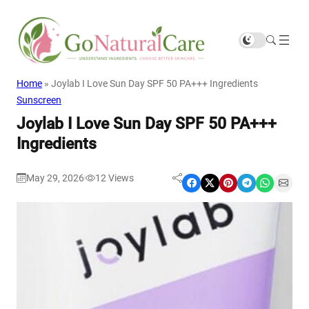
Home
»
Joylab I Love Sun Day SPF 50 PA+++ Ingredients
Sunscreen
Joylab I Love Sun Day SPF 50 PA+++
Ingredients
May 29, 2026
12
Views
|
Share on Facebook
Share on X
Share on Pinterest
Share on Telegram
Share on WhatsApp
Share on Email