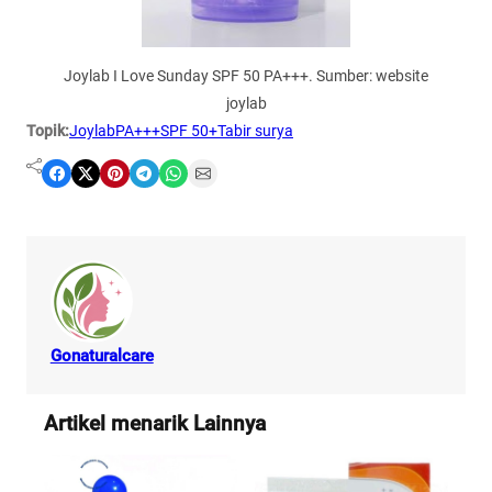
Joylab I Love Sunday SPF 50 PA+++. Sumber: website
joylab
Topik:
Joylab
PA+++
SPF 50+
Tabir surya
Share on Facebook
Share on X
Share on Pinterest
Share on Telegram
Share on WhatsApp
Share on Email
Gonaturalcare
Artikel menarik Lainnya