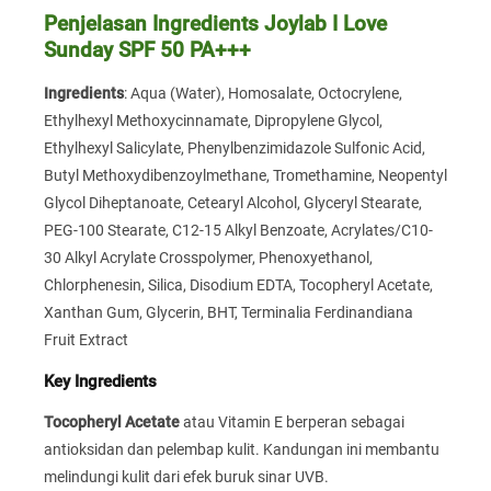
Penjelasan Ingredients Joylab I Love
Sunday SPF 50 PA+++
Ingredients
: Aqua (Water), Homosalate, Octocrylene,
Ethylhexyl Methoxycinnamate, Dipropylene Glycol,
Ethylhexyl Salicylate, Phenylbenzimidazole Sulfonic Acid,
Butyl Methoxydibenzoylmethane, Tromethamine, Neopentyl
Glycol Diheptanoate, Cetearyl Alcohol, Glyceryl Stearate,
PEG-100 Stearate, C12-15 Alkyl Benzoate, Acrylates/C10-
30 Alkyl Acrylate Crosspolymer, Phenoxyethanol,
Chlorphenesin, Silica, Disodium EDTA, Tocopheryl Acetate,
Xanthan Gum, Glycerin, BHT, Terminalia Ferdinandiana
Fruit Extract
Key Ingredients
Tocopheryl Acetate
atau Vitamin E berperan sebagai
antioksidan dan pelembap kulit. Kandungan ini membantu
melindungi kulit dari efek buruk sinar UVB.