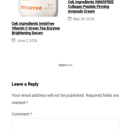
Cek Ingredients INNISFREE
Collagen Peptide Firming
Ampoule Cream
Inni
May 29, 2026
Cer
Cek Ingredients Innisfree
Ingr
Vitamin C Green Tea Enzyme
Brightening Serum
June 2, 2026
Leave a Reply
Your email address will not be published.
Required fields are
marked
*
Comment
*