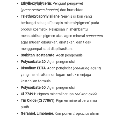
Ethylhexylglycerin
: Penguat pengawet
(
preservatives booster
) dan humektan.
Triethoxycaprylylsilane
: Sejenis silikon yang
berfungsi sebagai “pelapis mineral/pigmen” pada
produk kosmetik. Pelapisan ini membantu
menstabilkan pigmen atau agen mineral
sunscreen
agar mudah dibaurkan, diratakan, dan tidak
menggumpal saat diaplikasikan.
Sorbitan Isostearate
: Agen pengemulsi.
Polysorbate 20
: Agen pengemulsi.
Disodium EDTA
: Agen pengkelat (
chelating agent
)
yang menetralkan ion logam untuk menjaga
kestabilan formula.
Polysorbate 60
: Agen pengemulsi.
Ci 77491
: Pigmen mineral berupa
red iron oxide
.
Tin Oxide (Ci 77861)
: Pigmen mineral berwarna
putih.
Geraniol, Limonene
: Komponen
fragrance
alami