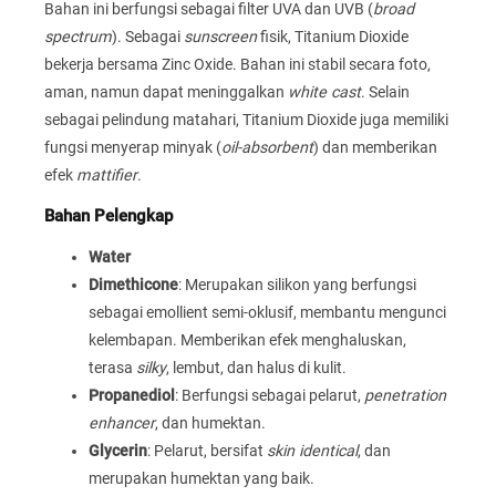
Bahan ini berfungsi sebagai filter UVA dan UVB (
broad
spectrum
). Sebagai
sunscreen
fisik, Titanium Dioxide
bekerja bersama Zinc Oxide. Bahan ini stabil secara foto,
aman, namun dapat meninggalkan
white cast
. Selain
sebagai pelindung matahari, Titanium Dioxide juga memiliki
fungsi menyerap minyak (
oil-absorbent
) dan memberikan
efek
mattifier
.
Bahan Pelengkap
Water
Dimethicone
: Merupakan silikon yang berfungsi
sebagai emollient semi-oklusif, membantu mengunci
kelembapan. Memberikan efek menghaluskan,
terasa
silky
, lembut, dan halus di kulit.
Propanediol
: Berfungsi sebagai pelarut,
penetration
enhancer
, dan humektan.
Glycerin
: Pelarut, bersifat
skin identical
, dan
merupakan humektan yang baik.