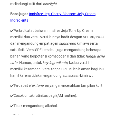
melindungi kulit dari
bluelight
.
Baca juga :
Innisfree Jeju Cherry Blossom Jelly Cream
Ingredients
✔️Perlu dicatat bahwa Innisfree Jeju Tone Up Cream
memiliki dua versi. Versi lainnya hadir dengan SPF 30/PA++
dan mengandung empat agen
sunscreen
kimiawi serta
satu fisik. Versi SPF tersebut juga mengandung beberapa
bahan yang berpotensi komedogenik dan tidak
fungal acne
safe
. Namun, untuk
key ingredients
, kedua versi ini
memiliki kesamaan. Versi tanpa SPF ini lebih aman bagi ibu
hamil karena tidak mengandung
sunscreen
kimiawi.
✔️Terdapat efek
tone up
yang mencerahkan tampilan kulit.
✔️Cocok untuk rutinitas pagi (AM routine).
✔️Tidak mengandung alkohol.