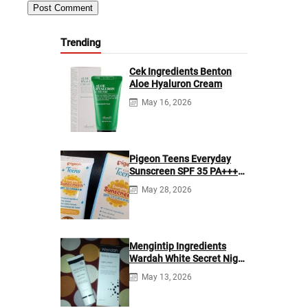
Trending
Cek Ingredients Benton
Aloe Hyaluron Cream
May 16, 2026
Pigeon Teens Everyday
Sunscreen SPF 35 PA+++
Ingredients
May 28, 2026
Mengintip Ingredients
Wardah White Secret Night
Cream
May 13, 2026