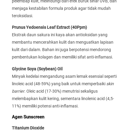
pelembap kulit, melindungi dari efek buruk sinar UVB, dan
menjaga kestabilan formula produk agar tidak mudah
teroksidasi.
Prunus Yedoensis Leaf Extract (40Ppm)
Ekstrak daun sakura ini kaya akan antioksidan yang
membantu mencerahkan kulit dan menguatkan lapisan
kulit dari dalam. Bahan ini juga berpotensi mendorong
pembentukan kolagen dan memiliki sifat anti-inflamasi.
Glycine Soya (Soybean) Oil
Minyak kedelai mengandung asam lemak esensial seperti
linoleic acid (48-59%) yang baik untuk memperbaiki
skin
barrier
. Oleic acid (17-30%) menutrisi sekaligus
melembapkan kulit kering, sementara linolenic acid (4,5-
11%) memiliki potensi anti-inflamasi.
Agen Sunscreen
Titanium Dioxide