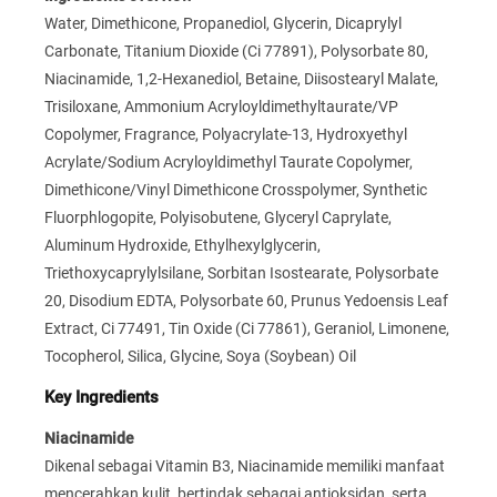
Water, Dimethicone, Propanediol, Glycerin, Dicaprylyl
Carbonate, Titanium Dioxide (Ci 77891), Polysorbate 80,
Niacinamide, 1,2-Hexanediol, Betaine, Diisostearyl Malate,
Trisiloxane, Ammonium Acryloyldimethyltaurate/VP
Copolymer, Fragrance, Polyacrylate-13, Hydroxyethyl
Acrylate/Sodium Acryloyldimethyl Taurate Copolymer,
Dimethicone/Vinyl Dimethicone Crosspolymer, Synthetic
Fluorphlogopite, Polyisobutene, Glyceryl Caprylate,
Aluminum Hydroxide, Ethylhexylglycerin,
Triethoxycaprylylsilane, Sorbitan Isostearate, Polysorbate
20, Disodium EDTA, Polysorbate 60, Prunus Yedoensis Leaf
Extract, Ci 77491, Tin Oxide (Ci 77861), Geraniol, Limonene,
Tocopherol, Silica, Glycine, Soya (Soybean) Oil
Key Ingredients
Niacinamide
Dikenal sebagai Vitamin B3, Niacinamide memiliki manfaat
mencerahkan kulit, bertindak sebagai antioksidan, serta