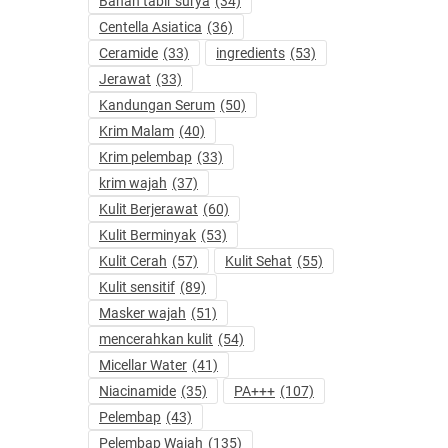
Bahan tabir surya
(34)
Centella Asiatica
(36)
Ceramide
(33)
ingredients
(53)
Jerawat
(33)
Kandungan Serum
(50)
Krim Malam
(40)
Krim pelembap
(33)
krim wajah
(37)
Kulit Berjerawat
(60)
Kulit Berminyak
(53)
Kulit Cerah
(57)
Kulit Sehat
(55)
Kulit sensitif
(89)
Masker wajah
(51)
mencerahkan kulit
(54)
Micellar Water
(41)
Niacinamide
(35)
PA+++
(107)
Pelembap
(43)
Pelembap Wajah
(135)