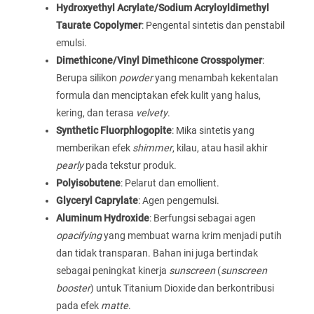
Hydroxyethyl Acrylate/Sodium Acryloyldimethyl
Taurate Copolymer
: Pengental sintetis dan penstabil
emulsi.
Dimethicone/Vinyl Dimethicone Crosspolymer
:
Berupa silikon
powder
yang menambah kekentalan
formula dan menciptakan efek kulit yang halus,
kering, dan terasa
velvety
.
Synthetic Fluorphlogopite
: Mika sintetis yang
memberikan efek
shimmer
, kilau, atau hasil akhir
pearly
pada tekstur produk.
Polyisobutene
: Pelarut dan emollient.
Glyceryl Caprylate
: Agen pengemulsi.
Aluminum Hydroxide
: Berfungsi sebagai agen
opacifying
yang membuat warna krim menjadi putih
dan tidak transparan. Bahan ini juga bertindak
sebagai peningkat kinerja
sunscreen
(
sunscreen
booster
) untuk Titanium Dioxide dan berkontribusi
pada efek
matte
.