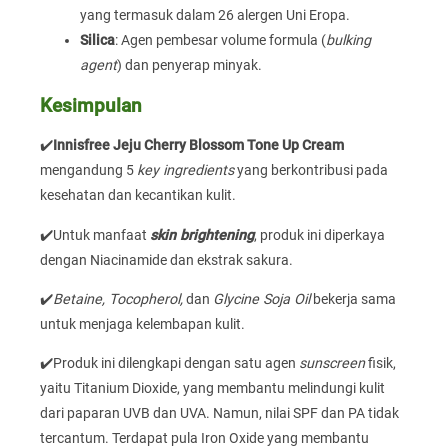
yang termasuk dalam 26 alergen Uni Eropa.
Silica
: Agen pembesar volume formula (
bulking
agent
) dan penyerap minyak.
Kesimpulan
✔️
Innisfree Jeju Cherry Blossom Tone Up Cream
mengandung 5
key ingredients
yang berkontribusi pada
kesehatan dan kecantikan kulit.
✔️Untuk manfaat
skin brightening
, produk ini diperkaya
dengan Niacinamide dan ekstrak sakura.
✔️
Betaine, Tocopherol,
dan
Glycine Soja Oil
bekerja sama
untuk menjaga kelembapan kulit.
✔️Produk ini dilengkapi dengan satu agen
sunscreen
fisik,
yaitu Titanium Dioxide, yang membantu melindungi kulit
dari paparan UVB dan UVA. Namun, nilai SPF dan PA tidak
tercantum. Terdapat pula Iron Oxide yang membantu