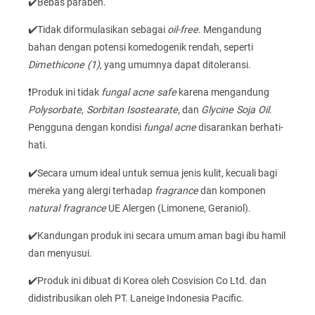
✔️Bebas paraben.
✔️Tidak diformulasikan sebagai
oil-free
. Mengandung
bahan dengan potensi komedogenik rendah, seperti
Dimethicone (1)
, yang umumnya dapat ditoleransi.
❗Produk ini tidak
fungal acne safe
karena mengandung
Polysorbate, Sorbitan Isostearate,
dan
Glycine Soja Oil
.
Pengguna dengan kondisi
fungal acne
disarankan berhati-
hati.
✔️Secara umum ideal untuk semua jenis kulit, kecuali bagi
mereka yang alergi terhadap
fragrance
dan komponen
natural fragrance
UE Alergen (Limonene, Geraniol).
✔️Kandungan produk ini secara umum aman bagi ibu hamil
dan menyusui.
✔️Produk ini dibuat di Korea oleh Cosvision Co Ltd. dan
didistribusikan oleh PT. Laneige Indonesia Pacific.