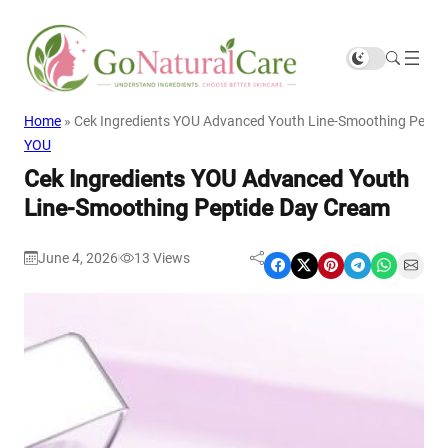
Home
»
Cek Ingredients YOU Advanced Youth Line-Smoothing Pepti
YOU
Cek Ingredients YOU Advanced Youth
Line-Smoothing Peptide Day Cream
June 4, 2026
13
Views
|
Share on Facebook
Share on X
Share on Pinterest
Share on Telegram
Share on WhatsApp
Share on Email