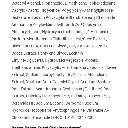
Cetearyl Alcohol, Propanediol, Dimethicone, Isohexadecane,
Caprylic/Capric Triglyceride, Polyglyceryl-3 Methylglucose
Distearate, Sodium Polyacrylate Starch, Cetearyl Glucoside,
Ammonium Acryloyldimethyltaurate/VP Copolymer,
Phenoxyethanol, Hydroxyacetophenone, 1,2-Hexanediol,
Parfum, Myrothamnus Flabellifolia Leaf/Stem Extract,
Disodium EDTA, Butylene Glycol, Polysorbate 20, Poria
Cocos Extract, Pentylene Glycol, Lecithin,
Ethylhexylglycerin, Hydrolyzed Vegetable Protein,
Triethanolamine, Polyacrylic Acid, Camellia Japonica Flower
Extract, Sodium Lauroyl Lactylate, Achillea Millefolium
Extract, Xanthan Gum, Caprylyl Glycol, Gentiana Scabra
Root Extract, Acanthopanax Senticosus (Eleuthero) Root
Extract, Palmitoyl Tetrapeptide-7, Palmitoyl Tripeptide-1,
Ceramide NP, Sodium Lactate, Carbomer, Sodium
Hydroxide, Tocopherol, Phytosphingosine, Ceramide AP,
Cholesterol, Ceramide EOP, CI 19140, CI 17200.