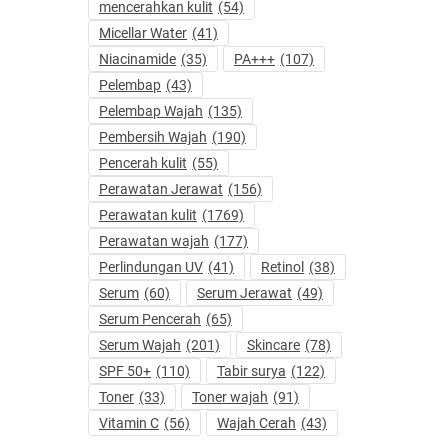
mencerahkan kulit
(54)
Micellar Water
(41)
Niacinamide
(35)
PA+++
(107)
Pelembap
(43)
Pelembap Wajah
(135)
Pembersih Wajah
(190)
Pencerah kulit
(55)
Perawatan Jerawat
(156)
Perawatan kulit
(1769)
Perawatan wajah
(177)
Perlindungan UV
(41)
Retinol
(38)
Serum
(60)
Serum Jerawat
(49)
Serum Pencerah
(65)
Serum Wajah
(201)
Skincare
(78)
SPF 50+
(110)
Tabir surya
(122)
Toner
(33)
Toner wajah
(91)
Vitamin C
(56)
Wajah Cerah
(43)