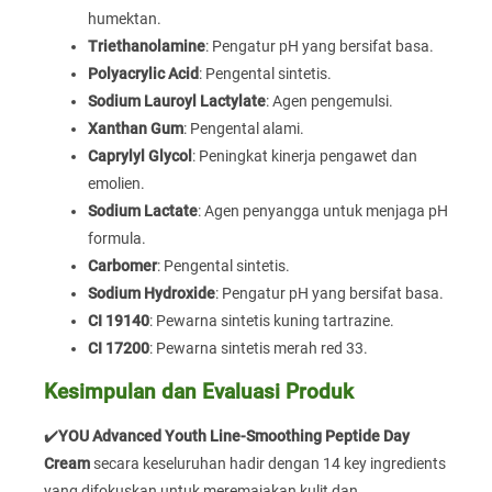
humektan.
Triethanolamine
: Pengatur pH yang bersifat basa.
Polyacrylic Acid
: Pengental sintetis.
Sodium Lauroyl Lactylate
: Agen pengemulsi.
Xanthan Gum
: Pengental alami.
Caprylyl Glycol
: Peningkat kinerja pengawet dan
emolien.
Sodium Lactate
: Agen penyangga untuk menjaga pH
formula.
Carbomer
: Pengental sintetis.
Sodium Hydroxide
: Pengatur pH yang bersifat basa.
CI 19140
: Pewarna sintetis kuning tartrazine.
CI 17200
: Pewarna sintetis merah red 33.
Kesimpulan dan Evaluasi Produk
✔️
YOU Advanced Youth Line-Smoothing Peptide Day
Cream
secara keseluruhan hadir dengan 14 key ingredients
yang difokuskan untuk meremajakan kulit dan