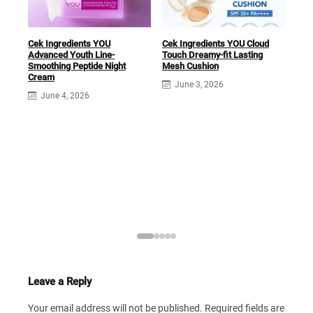
Cek Ingredients YOU
Cek Ingredients YOU Cloud
Advanced Youth Line-
Touch Dreamy-fit Lasting
Cek 
Smoothing Peptide Night
Mesh Cushion
Trip
Cream
June 3, 2026
J
June 4, 2026
Leave a Reply
Your email address will not be published.
Required fields are