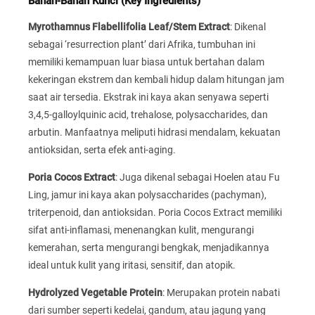
Bahan-Bahan Kunci (Key Ingredients)
Myrothamnus Flabellifolia Leaf/Stem Extract
: Dikenal
sebagai ‘resurrection plant’ dari Afrika, tumbuhan ini
memiliki kemampuan luar biasa untuk bertahan dalam
kekeringan ekstrem dan kembali hidup dalam hitungan jam
saat air tersedia. Ekstrak ini kaya akan senyawa seperti
3,4,5-galloylquinic acid, trehalose, polysaccharides, dan
arbutin. Manfaatnya meliputi hidrasi mendalam, kekuatan
antioksidan, serta efek anti-aging.
Poria Cocos Extract
: Juga dikenal sebagai Hoelen atau Fu
Ling, jamur ini kaya akan polysaccharides (pachyman),
triterpenoid, dan antioksidan. Poria Cocos Extract memiliki
sifat anti-inflamasi, menenangkan kulit, mengurangi
kemerahan, serta mengurangi bengkak, menjadikannya
ideal untuk kulit yang iritasi, sensitif, dan atopik.
Hydrolyzed Vegetable Protein
: Merupakan protein nabati
dari sumber seperti kedelai, gandum, atau jagung yang