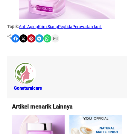
Topik:
Anti Aging
Krim Siang
Peptida
Perawatan kulit
Share on Facebook
Share on X
Share on Pinterest
Share on Telegram
Share on WhatsApp
Share on Email
Gonaturalcare
Artikel menarik Lainnya