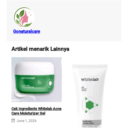
Gonaturalcare
Artikel menarik Lainnya
Cek Ingredients Whitelab Acne
Whi
Care Moisturizer Gel
Ingr
June 1, 2026