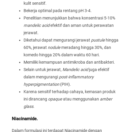
kulit sensitif.
Bekerja optimal pada rentang pH 3-4.
Penelitian menunjukkan bahwa konsentrasi 5-10%
mandelic acid
efektif dan aman untuk perawatan
jerawat.
Diketahui dapat mengurangi jerawat
pustule
hingga
60%, jerawat
nodule
meradang hingga 30%, dan
komedo hingga 20% dalam waktu 60 hari.
Memiliki kemampuan antimikroba dan antibakteri.
Selain untuk jerawat,
Mandelic acid
juga efektif
dalam mengurangi
post-inflammatory
hyperpigmentation
(PIH).
Karena sensitif terhadap cahaya, kemasan produk
ini dirancang
opaque
atau menggunakan
amber
glass
.
Niacinamide.
Dalam formulasi ini terdapat Niacinamide dengan