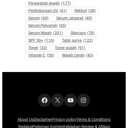
Perawatan wajah
(177)
Perlindungan UV
(41)
Retinol
(38)
Serum
(60)
Serum Jerawat
(49)
Serum Pencerah
(65)
Serum Wajah
(201)
Skincare
(78)
SPF 50+
(110)
Tabir surya
(122)
Toner
(33)
Toner wajah
(91)
Vitamin C
(56)
Wajah Cerah
(43)
Facebook
X
YouTube
Instagram
About Us
Disclaimer
Privacy policy
Terms & Conditions
Redaksi
Pedoman Konten
Kebijakan Review & Afiliasi