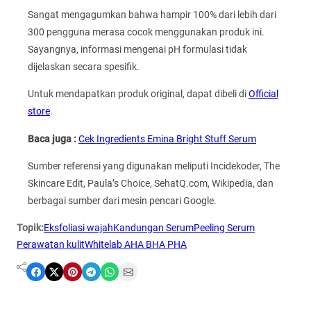
Sangat mengagumkan bahwa hampir 100% dari lebih dari
300 pengguna merasa cocok menggunakan produk ini.
Sayangnya, informasi mengenai pH formulasi tidak
dijelaskan secara spesifik.
Untuk mendapatkan produk original, dapat dibeli di
Official
store
.
Baca juga :
Cek Ingredients Emina Bright Stuff Serum
Sumber referensi yang digunakan meliputi Incidekoder, The
Skincare Edit, Paula’s Choice, SehatQ.com, Wikipedia, dan
berbagai sumber dari mesin pencari Google.
Topik:
Eksfoliasi wajah
Kandungan Serum
Peeling Serum
Perawatan kulit
Whitelab AHA BHA PHA
Share on Facebook
Share on X
Share on Pinterest
Share on Telegram
Share on WhatsApp
Share on Email