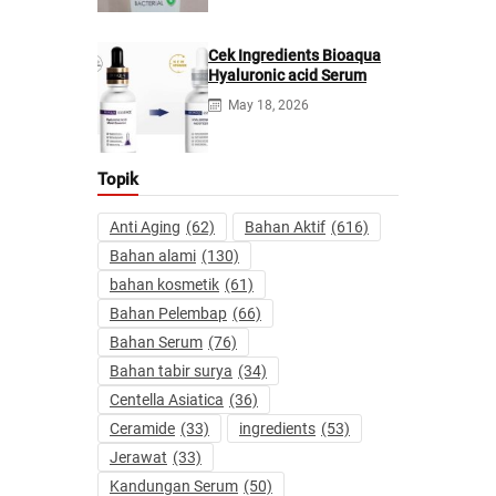
Cek Ingredients Bioaqua
Hyaluronic acid Serum
May 18, 2026
Topik
Anti Aging
(62)
Bahan Aktif
(616)
Bahan alami
(130)
bahan kosmetik
(61)
Bahan Pelembap
(66)
Bahan Serum
(76)
Bahan tabir surya
(34)
Centella Asiatica
(36)
Ceramide
(33)
ingredients
(53)
Jerawat
(33)
Kandungan Serum
(50)