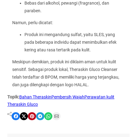
Bebas dari alkohol, pewangi (fragrance), dan
paraben.
Namun, perlu dicatat:
Produk ini mengandung sulfat, yaitu SLES, yang
pada beberapa individu dapat menimbulkan efek
kering atau rasa tertarik pada kulit.
Meskipun demikian, produk ini diklaim aman untuk kulit
sensitif. Sebagai produk lokal, Theraskin Gluco Cleanser
telah terdaftar di BPOM, memiliki harga yang terjangkau,
dan juga dilengkapi dengan logo HALAL.
Topik:
Bahan Theraskin
Pembersih Wajah
Perawatan kulit
Theraskin Gluco
Share on Facebook
Share on X
Share on Pinterest
Share on Telegram
Share on WhatsApp
Share on Email