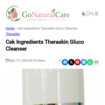
Home
»
Cek Ingredients Theraskin Gluco Cleanser
Theraskin
Cek Ingredients Theraskin Gluco
Cleanser
May 19, 2026
18
Views
|
Share on Facebook
Share on X
Share on Pinterest
Share on Telegram
Share on WhatsApp
Share on Email