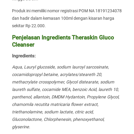
Produk ini memiliki nomor registrasi POM NA 18191234078
dan hadir dalam kemasan 100ml dengan kisaran harga
sekitar Rp 22.000.
Penjelasan Ingredients Theraskin Gluco
Cleanser
Ingredients:
Aqua, Lauryl glucoside, sodium lauroyl sarcosinate,
cocamidopropyl betaine, acrylates/steareth 20,
methacrylate crosspolymer, Glycol distearate, sodium
laureth sulfate, cocamide MEA, benzoic Acid, laureth 10,
panthenol, allantoin, DMDM Hydantoin, Propylene Glycol,
chamomila recutita matricaria flower extract,
triethanolamine, sodium lactate, citric acid,
Gluconolactone, Chlorphenesin, phenoxyethanol,
glyserine.