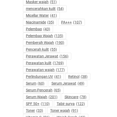
Masker wajah
(51)
mencerahkan kulit
(54)
Micellar Water
(41)
Niacinamide
(35)
PA+++
(107)
Pelembap
(43)
Pelembap Wajah
(135)
Pembersih Wajah
(190)
Pencerah kulit
(55)
Perawatan Jerawat
(156)
Perawatan kulit
(1769)
Perawatan wajah
(177)
Perlindungan UV
(41)
Retinol
(38)
Serum
(60)
Serum Jerawat
(49)
Serum Pencerah
(65)
Serum Wajah
(201)
Skincare
(78)
SPF 50+
(110)
Tabir surya
(122)
Toner
(33)
Toner wajah
(91)