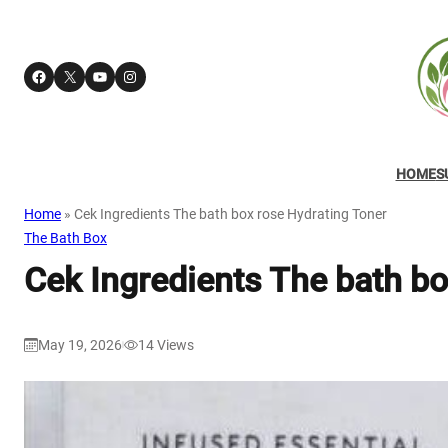
Facebook
X
YouTube
Instagram
HOME
S
Home
»
Cek Ingredients The bath box rose Hydrating Toner
The Bath Box
Cek Ingredients The bath bo
May 19, 2026
14
Views
|