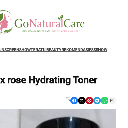
UNSCREENSHOW
TERATU BEAUTY
REKOMENDASI
FSSSHOW
x rose Hydrating Toner
Share on Facebook
Share on X
Share on Pinterest
Share on Telegram
Share on WhatsApp
Share on Email