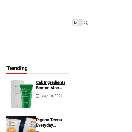
Trending
Cek Ingredients
Benton Aloe
Hyaluron Cream
May 16, 2026
Pigeon Teens
Everyday
Sunscreen SPF