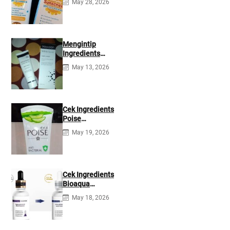
May 28, 2026
35 PA+++
Ingredients
Mengintip
Ingredients
Wardah White
May 13, 2026
Secret Night
Cream
Cek Ingredients
Poise
Antibacterial
May 19, 2026
Facial Foam
Cek Ingredients
Bioaqua
Hyaluronic acid
May 18, 2026
Serum