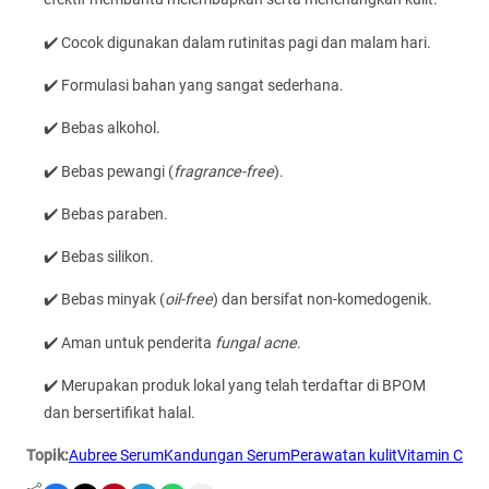
✔️ Cocok digunakan dalam rutinitas pagi dan malam hari.
✔️ Formulasi bahan yang sangat sederhana.
✔️ Bebas alkohol.
✔️ Bebas pewangi (
fragrance-free
).
✔️ Bebas paraben.
✔️ Bebas silikon.
✔️ Bebas minyak (
oil-free
) dan bersifat non-komedogenik.
✔️ Aman untuk penderita
fungal acne
.
✔️ Merupakan produk lokal yang telah terdaftar di BPOM
dan bersertifikat halal.
Topik:
Aubree Serum
Kandungan Serum
Perawatan kulit
Vitamin C