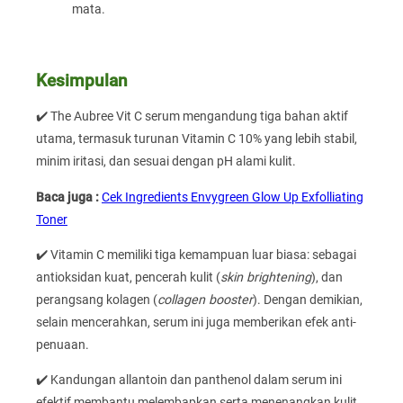
mata.
Kesimpulan
✔️ The Aubree Vit C serum mengandung tiga bahan aktif
utama, termasuk turunan Vitamin C 10% yang lebih stabil,
minim iritasi, dan sesuai dengan pH alami kulit.
Baca juga :
Cek Ingredients Envygreen Glow Up Exfolliating
Toner
✔️ Vitamin C memiliki tiga kemampuan luar biasa: sebagai
antioksidan kuat, pencerah kulit (
skin brightening
), dan
perangsang kolagen (
collagen booster
). Dengan demikian,
selain mencerahkan, serum ini juga memberikan efek anti-
penuaan.
✔️ Kandungan allantoin dan panthenol dalam serum ini
efektif membantu melembapkan serta menenangkan kulit.