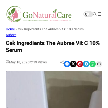
Home
»
Cek Ingredients The Aubree Vit C 10% Serum
Aubree
Cek Ingredients The Aubree Vit C 10%
Serum
May 18, 2026
19
Views
|
Share on Facebook
Share on X
Share on Pinterest
Share on Telegram
Share on WhatsApp
Share on Email