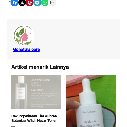
Share on Facebook
Share on X
Share on Pinterest
Share on Telegram
Share on WhatsApp
Share on Email
Gonaturalcare
Artikel menarik Lainnya
Cek Ingredients The Aubree
Botanical Witch Hazel Toner
Cek