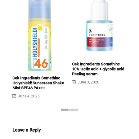
Cek Ingredients Somethinc
10% lactic acid + glycolic acid
Cek
Peeling serum
Ser
Cek Ingredients Somethinc
for
June 3, 2026
Holyshield! Sunscreen Shake
Mist SPF46 PA+++
J
June 4, 2026
Leave a Reply