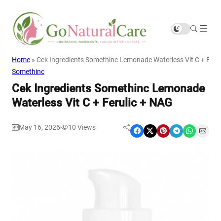
Home
»
Cek Ingredients Somethinc Lemonade Waterless Vit C + Feru
Somethinc
Cek Ingredients Somethinc Lemonade
Waterless Vit C + Ferulic + NAG
May 16, 2026
10
Views
|
Share on Facebook
Share on X
Share on Pinterest
Share on Telegram
Share on WhatsApp
Share on Email