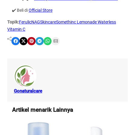
✔️ Beli di
Official Store
Topik:
Ferulic
NAG
Skincare
Somethinc Lemonade Waterless
Vitamin C
Share on Facebook
Share on X
Share on Pinterest
Share on Telegram
Share on WhatsApp
Share on Email
Gonaturalcare
Artikel menarik Lainnya