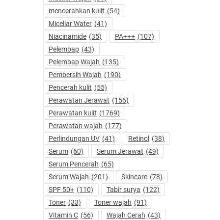
mencerahkan kulit
(54)
Micellar Water
(41)
Niacinamide
(35)
PA+++
(107)
Pelembap
(43)
Pelembap Wajah
(135)
Pembersih Wajah
(190)
Pencerah kulit
(55)
Perawatan Jerawat
(156)
Perawatan kulit
(1769)
Perawatan wajah
(177)
Perlindungan UV
(41)
Retinol
(38)
Serum
(60)
Serum Jerawat
(49)
Serum Pencerah
(65)
Serum Wajah
(201)
Skincare
(78)
SPF 50+
(110)
Tabir surya
(122)
Toner
(33)
Toner wajah
(91)
Vitamin C
(56)
Wajah Cerah
(43)