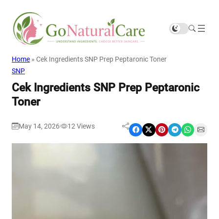
Home
»
Cek Ingredients SNP Prep Peptaronic Toner
SNP
Cek Ingredients SNP Prep Peptaronic
Toner
May 14, 2026
12
Views
|
Share on Facebook
Share on X
Share on Pinterest
Share on Telegram
Share on WhatsApp
Share on Email