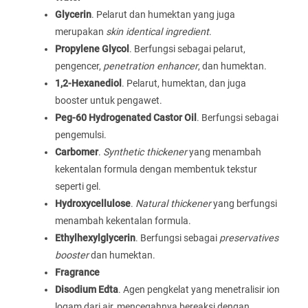
Glycerin
. Pelarut dan humektan yang juga
merupakan
skin identical ingredient
.
Propylene Glycol
. Berfungsi sebagai pelarut,
pengencer,
penetration enhancer
, dan humektan.
1,2-Hexanediol
. Pelarut, humektan, dan juga
booster untuk pengawet.
Peg-60 Hydrogenated Castor Oil
. Berfungsi sebagai
pengemulsi.
Carbomer
.
Synthetic thickener
yang menambah
kekentalan formula dengan membentuk tekstur
seperti gel.
Hydroxycellulose
.
Natural thickener
yang berfungsi
menambah kekentalan formula.
Ethylhexylglycerin
. Berfungsi sebagai
preservatives
booster
dan humektan.
Fragrance
Disodium Edta
. Agen pengkelat yang menetralisir ion
logam dari air, mencegahnya bereaksi dengan