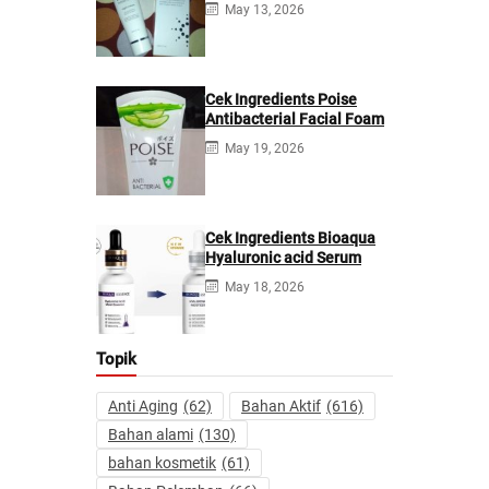
May 13, 2026
Cek Ingredients Poise
Antibacterial Facial Foam
May 19, 2026
Cek Ingredients Bioaqua
Hyaluronic acid Serum
May 18, 2026
Topik
Anti Aging
(62)
Bahan Aktif
(616)
Bahan alami
(130)
bahan kosmetik
(61)