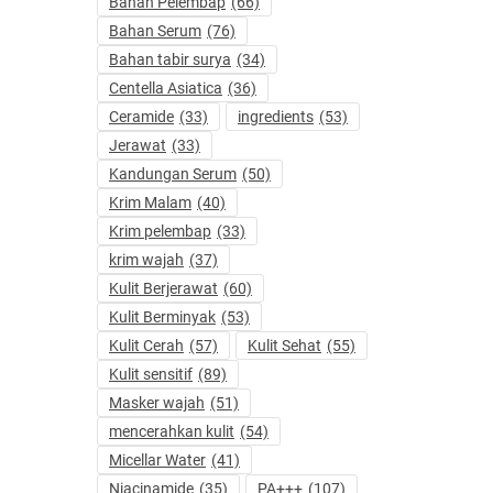
Bahan Pelembap
(66)
Bahan Serum
(76)
Bahan tabir surya
(34)
Centella Asiatica
(36)
Ceramide
(33)
ingredients
(53)
Jerawat
(33)
Kandungan Serum
(50)
Krim Malam
(40)
Krim pelembap
(33)
krim wajah
(37)
Kulit Berjerawat
(60)
Kulit Berminyak
(53)
Kulit Cerah
(57)
Kulit Sehat
(55)
Kulit sensitif
(89)
Masker wajah
(51)
mencerahkan kulit
(54)
Micellar Water
(41)
Niacinamide
(35)
PA+++
(107)