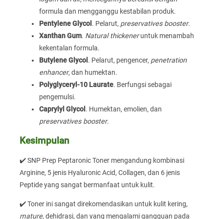
formula dan mengganggu kestabilan produk.
Pentylene Glycol
. Pelarut,
preservatives booster
.
Xanthan Gum
.
Natural thickener
untuk menambah
kekentalan formula.
Butylene Glycol
. Pelarut, pengencer,
penetration
enhancer
, dan humektan.
Polyglyceryl-10 Laurate
. Berfungsi sebagai
pengemulsi.
Caprylyl Glycol
. Humektan, emolien, dan
preservatives booster
.
Kesimpulan
✔️ SNP Prep Peptaronic Toner mengandung kombinasi
Arginine, 5 jenis Hyaluronic Acid, Collagen, dan 6 jenis
Peptide yang sangat bermanfaat untuk kulit.
✔️ Toner ini sangat direkomendasikan untuk kulit kering,
mature
, dehidrasi, dan yang mengalami gangguan pada