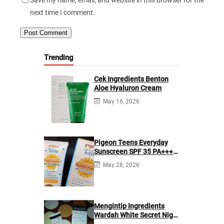
Save my name, email, and website in this browser for the
next time I comment.
Trending
Cek Ingredients Benton
Aloe Hyaluron Cream
May 16, 2026
Pigeon Teens Everyday
Sunscreen SPF 35 PA+++
Ingredients
May 28, 2026
Mengintip Ingredients
Wardah White Secret Night
Cream