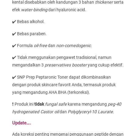
kental disebabkan oleh kandungan 3 bahan
thickener
serta
efek
water-binding
dari hyaluronic acid.
✔️ Bebas alkohol.
✔️ Bebas paraben.
✔️ Formula
oil-free
dan
non-comedogenic
.
✔️ Tidak menggunakan pengawet tradisional, namun
mengandalkan 3
preservatives booster
yang cukup efektif.
✔️ SNP Prep Peptaronic Toner dapat dikombinasikan
dengan produk skincare favorit Anda, termasuk produk
yang mengandung AHA BHA (terkoreksi).
❗ Produk ini
tidak
fungal safe
karena mengandung
peg-40
hydrogenated Castor oil
dan
Polyglyceryl-10 Laurate
.
Update….
Ada koreksi penting mengenai penggunaan peptide dengan