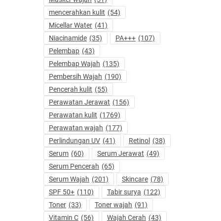
mencerahkan kulit
(54)
Micellar Water
(41)
Niacinamide
(35)
PA+++
(107)
Pelembap
(43)
Pelembap Wajah
(135)
Pembersih Wajah
(190)
Pencerah kulit
(55)
Perawatan Jerawat
(156)
Perawatan kulit
(1769)
Perawatan wajah
(177)
Perlindungan UV
(41)
Retinol
(38)
Serum
(60)
Serum Jerawat
(49)
Serum Pencerah
(65)
Serum Wajah
(201)
Skincare
(78)
SPF 50+
(110)
Tabir surya
(122)
Toner
(33)
Toner wajah
(91)
Vitamin C
(56)
Wajah Cerah
(43)