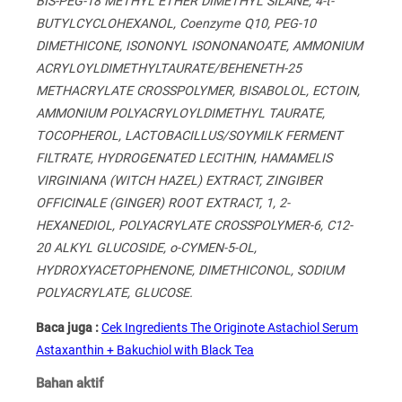
BIS-PEG-18 METHYL ETHER DIMETHYL SILANE, 4-t-
BUTYLCYCLOHEXANOL, Coenzyme Q10, PEG-10
DIMETHICONE, ISONONYL ISONONANOATE, AMMONIUM
ACRYLOYLDIMETHYLTAURATE/BEHENETH-25
METHACRYLATE CROSSPOLYMER, BISABOLOL, ECTOIN,
AMMONIUM POLYACRYLOYLDIMETHYL TAURATE,
TOCOPHEROL, LACTOBACILLUS/SOYMILK FERMENT
FILTRATE, HYDROGENATED LECITHIN, HAMAMELIS
VIRGINIANA (WITCH HAZEL) EXTRACT, ZINGIBER
OFFICINALE (GINGER) ROOT EXTRACT, 1, 2-
HEXANEDIOL, POLYACRYLATE CROSSPOLYMER-6, C12-
20 ALKYL GLUCOSIDE, o-CYMEN-5-OL,
HYDROXYACETOPHENONE, DIMETHICONOL, SODIUM
POLYACRYLATE, GLUCOSE.
Baca juga :
Cek Ingredients The Originote Astachiol Serum
Astaxanthin + Bakuchiol with Black Tea
Bahan aktif