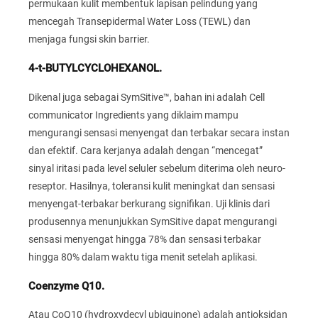
permukaan kulit membentuk lapisan pelindung yang
mencegah Transepidermal Water Loss (TEWL) dan
menjaga fungsi skin barrier.
4-t-BUTYLCYCLOHEXANOL.
Dikenal juga sebagai SymSitive™, bahan ini adalah Cell
communicator Ingredients yang diklaim mampu
mengurangi sensasi menyengat dan terbakar secara instan
dan efektif. Cara kerjanya adalah dengan “mencegat”
sinyal iritasi pada level seluler sebelum diterima oleh neuro-
reseptor. Hasilnya, toleransi kulit meningkat dan sensasi
menyengat-terbakar berkurang signifikan. Uji klinis dari
produsennya menunjukkan SymSitive dapat mengurangi
sensasi menyengat hingga 78% dan sensasi terbakar
hingga 80% dalam waktu tiga menit setelah aplikasi.
Coenzyme Q10.
Atau CoQ10 (hydroxydecyl ubiquinone) adalah antioksidan