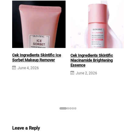
Cek Ingredients Skintific Ice
Cek Ingredients Skintific
Sorbet Makeup Remover
Niacinamide Brightening
Cek 
Essence
June 4, 2026
Mugw
June 2, 2026
Wat
J
Leave a Reply