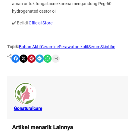
aman untuk fungal acne karena mengandung Peg-60
hydrogenated castor oil.
✔️ Beli di
Official Store
Topik:
Bahan Aktif
Ceramide
Perawatan kulit
Serum
Skintific
Share on Facebook
Share on X
Share on Pinterest
Share on Telegram
Share on WhatsApp
Share on Email
Gonaturalcare
Artikel menarik Lainnya