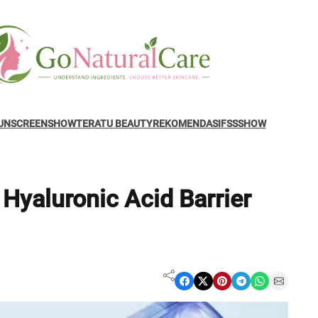
UNSCREENSHOW
TERATU BEAUTY
REKOMENDASI
FSSSHOW
 Hyaluronic Acid Barrier
Share on Facebook
Share on X
Share on Pinterest
Share on Telegram
Share on WhatsApp
Share on Email