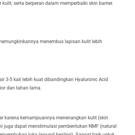
 kulit, serta berperan dalam memperbaiki skin barrier.
g memungkinkannya menembus lapisan kulit lebih
r 3-5 kali lebih kuat dibandingkan Hyaluronic Acid
ior dan tahan lama.
puler karena kemampuannya menenangkan kulit (skin
k ini juga dapat menstimulasi pembentukan NMF (natural
i penyembuhan luka (wound healing). Sangat baik untuk