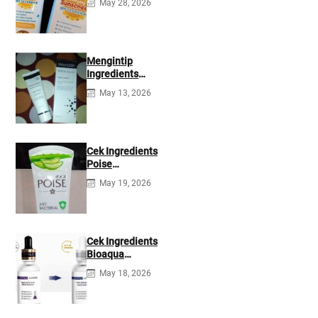
May 28, 2026
35 PA+++
Ingredients
Mengintip
Ingredients
Wardah White
May 13, 2026
Secret Night
Cream
Cek Ingredients
Poise
Antibacterial
May 19, 2026
Facial Foam
Cek Ingredients
Bioaqua
Hyaluronic acid
May 18, 2026
Serum