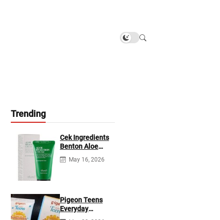
Trending
Cek Ingredients
Benton Aloe
Hyaluron Cream
May 16, 2026
Pigeon Teens
Everyday
Sunscreen SPF