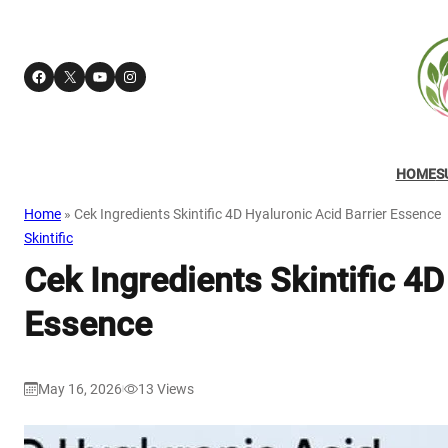
Facebook
X
YouTube
Instagram
HOME
S
Home
»
Cek Ingredients Skintific 4D Hyaluronic Acid Barrier Essence
Skintific
Cek Ingredients Skintific 4D
Essence
May 16, 2026
13
Views
|