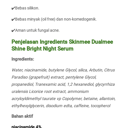
✔️Bebas silikon.
✔️Bebas minyak (oil free) dan non-komedogenik.
✔️Aman untuk fungal acne.
Penjelasan Ingredients Skinmee Dualmee
Shine Bright Night Serum
Ingredients:
Water, niacinamide, butylene Glycol, silica, Arbutin, Citrus
Paradiso (grapefruit) extract, pentylene Glycol,
propanediol, Tranexamic acid, 1,2 hexanediol, glycyrrhiza
uralensis Licorice root extract, ammonium
acryloyldimethyl taurate vp Copolymer, betaine, allantoin,
ethylhexylglycerin, disodium edta, caffeine, tocopherol
Bahan aktif
niacinamide 4%.