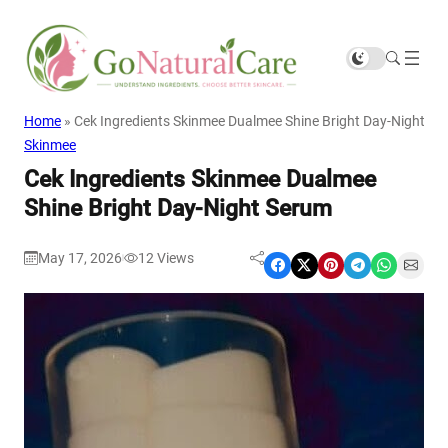
Home
»
Cek Ingredients Skinmee Dualmee Shine Bright Day-Night S
Skinmee
Cek Ingredients Skinmee Dualmee
Shine Bright Day-Night Serum
May 17, 2026
12
Views
|
Share on Facebook
Share on X
Share on Pinterest
Share on Telegram
Share on WhatsApp
Share on Email