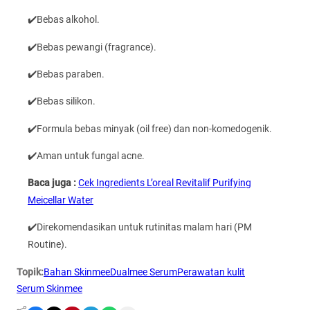
✔️Bebas alkohol.
✔️Bebas pewangi (fragrance).
✔️Bebas paraben.
✔️Bebas silikon.
✔️Formula bebas minyak (oil free) dan non-komedogenik.
✔️Aman untuk fungal acne.
Baca juga :
Cek Ingredients L’oreal Revitalif Purifying
Meicellar Water
✔️Direkomendasikan untuk rutinitas malam hari (PM
Routine).
Topik:
Bahan Skinmee
Dualmee Serum
Perawatan kulit
Serum Skinmee