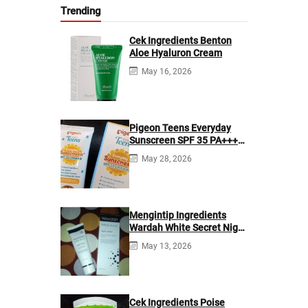
Trending
Cek Ingredients Benton
Aloe Hyaluron Cream
May 16, 2026
Pigeon Teens Everyday
Sunscreen SPF 35 PA+++
Ingredients
May 28, 2026
Mengintip Ingredients
Wardah White Secret Night
Cream
May 13, 2026
Cek Ingredients Poise