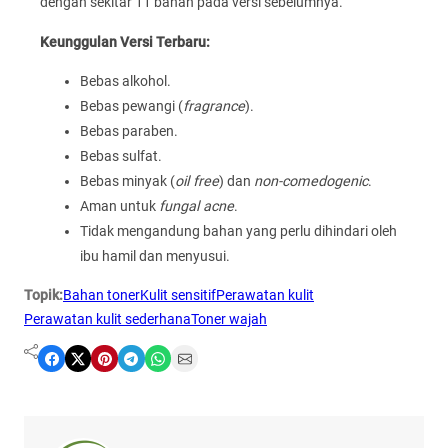
dengan sekitar 11 bahan pada versi sebelumnya.
Keunggulan Versi Terbaru:
Bebas alkohol.
Bebas pewangi (
fragrance
).
Bebas paraben.
Bebas sulfat.
Bebas minyak (
oil free
) dan
non-comedogenic
.
Aman untuk
fungal acne
.
Tidak mengandung bahan yang perlu dihindari oleh
ibu hamil dan menyusui.
Topik:
Bahan toner
Kulit sensitif
Perawatan kulit
Perawatan kulit sederhana
Toner wajah
Share on Facebook
Share on X
Share on Pinterest
Share on Telegram
Share on WhatsApp
Share on Email