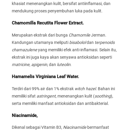
khasiat menenangkan kulit, bersifat antiinflamasi, dan
mendukung proses penyembuhan luka pada kulit.
Chamomilla Recutita Flower Extract.
Merupakan ekstrak dari bunga
Chamomile
Jerman.
Kandungan utamanya meliputi
bisabolol
dan
terpenoids
chamazulene
yang memiliki efek anti-inflamasi. Selain itu,
ekstrak ini juga kaya akan senyawa antioksidan seperti
matricine
,
apigenin
, dan
luteolin
.
Hamamelis Virginiana Leaf Water.
Terdiri dari 99% air dan 1% ekstrak
witch hazel
. Bahan ini
memiliki sifat
astringent
, menenangkan kulit (
soothing
),
serta memiliki manfaat antioksidan dan antibakterial.
Niacinamide,
Dikenal sebagai Vitamin B3,
Niacinamide
bermanfaat