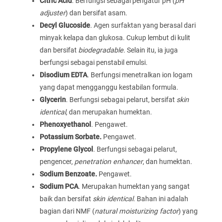
Citric Acid
. Berfungsi sebagai pengatur pH (
pH
adjuster
) dan bersifat asam.
Decyl Glucoside
. Agen surfaktan yang berasal dari
minyak kelapa dan glukosa. Cukup lembut di kulit
dan bersifat
biodegradable
. Selain itu, ia juga
berfungsi sebagai penstabil emulsi.
Disodium EDTA
. Berfungsi menetralkan ion logam
yang dapat mengganggu kestabilan formula.
Glycerin
. Berfungsi sebagai pelarut, bersifat
skin
identical
, dan merupakan humektan.
Phenoxyethanol
. Pengawet.
Potassium Sorbate.
Pengawet.
Propylene Glycol
. Berfungsi sebagai pelarut,
pengencer,
penetration enhancer
, dan humektan.
Sodium Benzoate.
Pengawet.
Sodium PCA
. Merupakan humektan yang sangat
baik dan bersifat
skin identical
. Bahan ini adalah
bagian dari NMF (
natural moisturizing factor
) yang