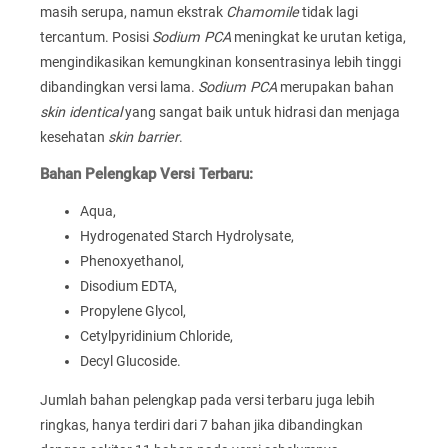
masih serupa, namun ekstrak
Chamomile
tidak lagi
tercantum. Posisi
Sodium PCA
meningkat ke urutan ketiga,
mengindikasikan kemungkinan konsentrasinya lebih tinggi
dibandingkan versi lama.
Sodium PCA
merupakan bahan
skin identical
yang sangat baik untuk hidrasi dan menjaga
kesehatan
skin barrier
.
Bahan Pelengkap Versi Terbaru:
Aqua,
Hydrogenated Starch Hydrolysate,
Phenoxyethanol,
Disodium EDTA,
Propylene Glycol,
Cetylpyridinium Chloride,
Decyl Glucoside.
Jumlah bahan pelengkap pada versi terbaru juga lebih
ringkas, hanya terdiri dari 7 bahan jika dibandingkan