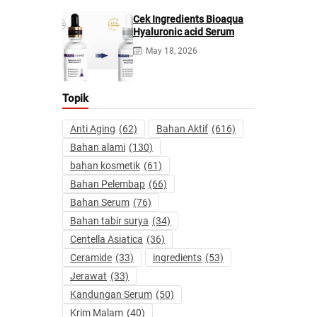
Cek Ingredients Bioaqua
Hyaluronic acid Serum
May 18, 2026
Topik
Anti Aging
(62)
Bahan Aktif
(616)
Bahan alami
(130)
bahan kosmetik
(61)
Bahan Pelembap
(66)
Bahan Serum
(76)
Bahan tabir surya
(34)
Centella Asiatica
(36)
Ceramide
(33)
ingredients
(53)
Jerawat
(33)
Kandungan Serum
(50)
Krim Malam
(40)