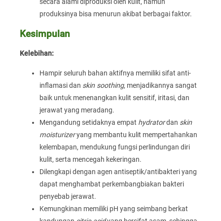
secara alami diproduksi oleh kulit, namun
produksinya bisa menurun akibat berbagai faktor.
Kesimpulan
Kelebihan:
Hampir seluruh bahan aktifnya memiliki sifat anti-
inflamasi dan
skin soothing
, menjadikannya sangat
baik untuk menenangkan kulit sensitif, iritasi, dan
jerawat yang meradang.
Mengandung setidaknya empat
hydrator
dan
skin
moisturizer
yang membantu kulit mempertahankan
kelembapan, mendukung fungsi perlindungan diri
kulit, serta mencegah kekeringan.
Dilengkapi dengan agen antiseptik/antibakteri yang
dapat menghambat perkembangbiakan bakteri
penyebab jerawat.
Kemungkinan memiliki pH yang seimbang berkat
kandungan
citric acid
yang bersifat asam, sehingga