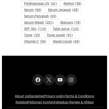
Perlindungan UV
(41)
Retinol
(38)
Serum
(60)
Serum Jerawat
(49)
Serum Pencerah
(65)
Serum Wajah
(201)
Skincare
(78)
SPF 50+
(110)
Tabir surya
(122)
Toner
(33)
Toner wajah
(91)
Vitamin C
(56)
Wajah Cerah
(43)
Facebook
X
YouTube
Instagram
About Us
Disclaimer
Privacy policy
Terms & Conditions
Redaksi
Pedoman Konten
Kebijakan Review & Afiliasi