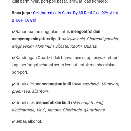
kulit berminyak, pori-pori besar, jerawat, dan komedo.
Baca juga :
Cek Ingredients Some By Mi Real Cica 92% AHA
BHA PHA Gel
✔️Bahan-bahan unggulan untuk
mengontrol dan
menyerap minyak
meliputi:
salicylic acid, Charcoal powder,
Magnesium Aluminum Silicate, Kaolin, Quartz
.
✔️Kandungan Quartz tidak hanya menyerap minyak tetapi
juga berfungsi sebagai scrub lembut untuk membersihkan
pori-pori.
✔️Untuk efek
menenangkan kulit
(
skin soothing
):
Mugwort,
green tea, allantoin
.
✔️Untuk efek
mencerahkan kulit
(
skin brightening
):
niacinamide, Vit C, Annona Cherimola, glutathione
.
✔️Bebas alkohol.