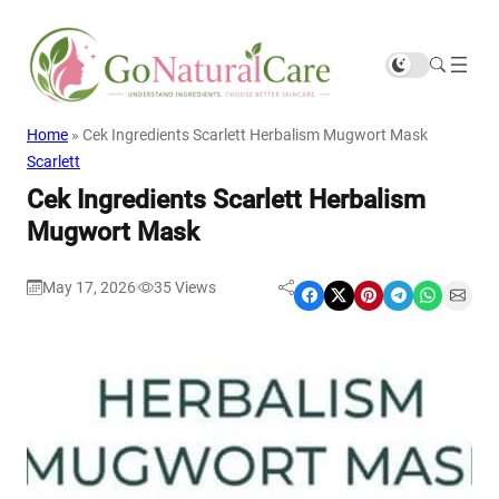
Home
»
Cek Ingredients Scarlett Herbalism Mugwort Mask
Scarlett
Cek Ingredients Scarlett Herbalism
Mugwort Mask
May 17, 2026
35
Views
|
Share on Facebook
Share on X
Share on Pinterest
Share on Telegram
Share on WhatsApp
Share on Email