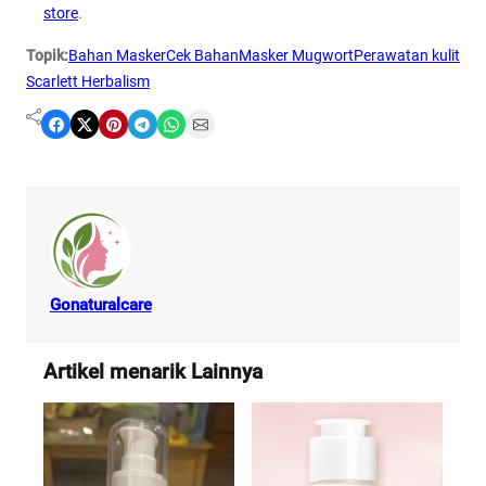
store
.
Topik:
Bahan Masker
Cek Bahan
Masker Mugwort
Perawatan kulit
Scarlett Herbalism
Share on Facebook
Share on X
Share on Pinterest
Share on Telegram
Share on WhatsApp
Share on Email
Gonaturalcare
Artikel menarik Lainnya