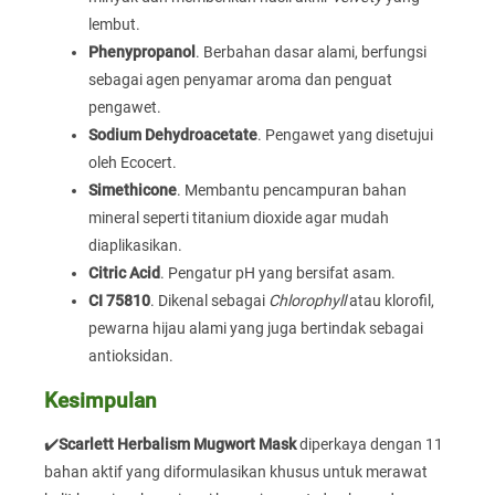
lembut.
Phenypropanol
. Berbahan dasar alami, berfungsi
sebagai agen penyamar aroma dan penguat
pengawet.
Sodium Dehydroacetate
. Pengawet yang disetujui
oleh Ecocert.
Simethicone
. Membantu pencampuran bahan
mineral seperti titanium dioxide agar mudah
diaplikasikan.
Citric Acid
. Pengatur pH yang bersifat asam.
CI 75810
. Dikenal sebagai
Chlorophyll
atau klorofil,
pewarna hijau alami yang juga bertindak sebagai
antioksidan.
Kesimpulan
✔️
Scarlett Herbalism Mugwort Mask
diperkaya dengan 11
bahan aktif yang diformulasikan khusus untuk merawat