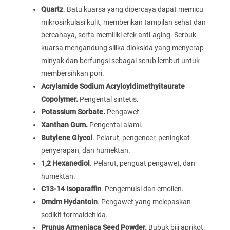
Quartz
. Batu kuarsa yang dipercaya dapat memicu
mikrosirkulasi kulit, memberikan tampilan sehat dan
bercahaya, serta memiliki efek anti-aging. Serbuk
kuarsa mengandung silika dioksida yang menyerap
minyak dan berfungsi sebagai scrub lembut untuk
membersihkan pori.
Acrylamide Sodium Acryloyldimethyitaurate
Copolymer.
Pengental sintetis.
Potassium Sorbate.
Pengawet.
Xanthan Gum.
Pengental alami.
Butylene Glycol
. Pelarut, pengencer, peningkat
penyerapan, dan humektan.
1,2 Hexanediol
. Pelarut, penguat pengawet, dan
humektan.
C13-14 Isoparaffin
. Pengemulsi dan emolien.
Dmdm Hydantoin
. Pengawet yang melepaskan
sedikit formaldehida.
Prunus Armeniaca Seed Powder.
Bubuk biji aprikot