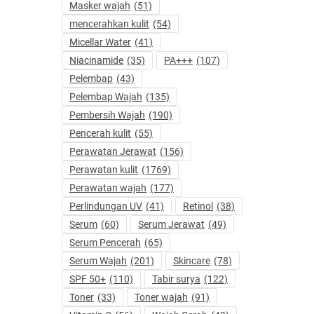
Masker wajah
(51)
mencerahkan kulit
(54)
Micellar Water
(41)
Niacinamide
(35)
PA+++
(107)
Pelembap
(43)
Pelembap Wajah
(135)
Pembersih Wajah
(190)
Pencerah kulit
(55)
Perawatan Jerawat
(156)
Perawatan kulit
(1769)
Perawatan wajah
(177)
Perlindungan UV
(41)
Retinol
(38)
Serum
(60)
Serum Jerawat
(49)
Serum Pencerah
(65)
Serum Wajah
(201)
Skincare
(78)
SPF 50+
(110)
Tabir surya
(122)
Toner
(33)
Toner wajah
(91)