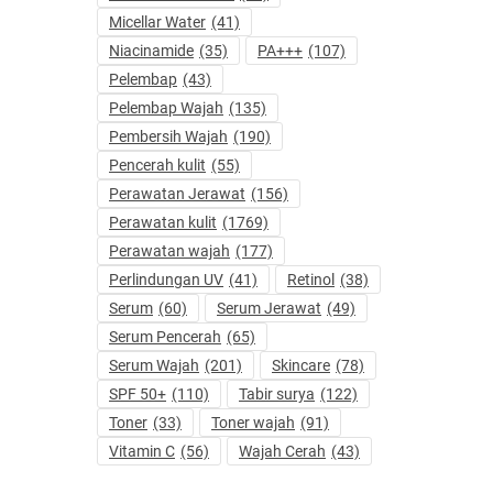
Micellar Water
(41)
Niacinamide
(35)
PA+++
(107)
Pelembap
(43)
Pelembap Wajah
(135)
Pembersih Wajah
(190)
Pencerah kulit
(55)
Perawatan Jerawat
(156)
Perawatan kulit
(1769)
Perawatan wajah
(177)
Perlindungan UV
(41)
Retinol
(38)
Serum
(60)
Serum Jerawat
(49)
Serum Pencerah
(65)
Serum Wajah
(201)
Skincare
(78)
SPF 50+
(110)
Tabir surya
(122)
Toner
(33)
Toner wajah
(91)
Vitamin C
(56)
Wajah Cerah
(43)