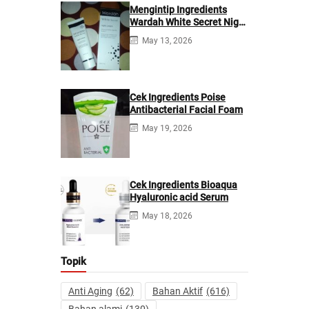
Mengintip Ingredients
Wardah White Secret Night
Cream
May 13, 2026
Cek Ingredients Poise
Antibacterial Facial Foam
May 19, 2026
Cek Ingredients Bioaqua
Hyaluronic acid Serum
May 18, 2026
Topik
Anti Aging
(62)
Bahan Aktif
(616)