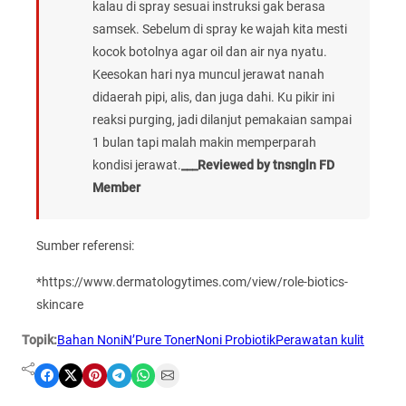
kalau di spray sesuai instruksi gak berasa
samsek. Sebelum di spray ke wajah kita mesti
kocok botolnya agar oil dan air nya nyatu.
Keesokan hari nya muncul jerawat nanah
didaerah pipi, alis, dan juga dahi. Ku pikir ini
reaksi purging, jadi dilanjut pemakaian sampai
1 bulan tapi malah makin memperparah
kondisi jerawat.
___Reviewed by tnsngln FD
Member
Sumber referensi:
*https://www.dermatologytimes.com/view/role-biotics-
skincare
Topik:
Bahan Noni
N’Pure Toner
Noni Probiotik
Perawatan kulit
Share on Facebook
Share on X
Share on Pinterest
Share on Telegram
Share on WhatsApp
Share on Email