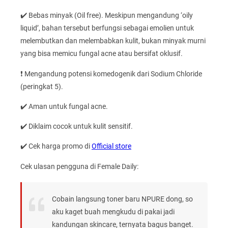
✔️ Bebas minyak (Oil free). Meskipun mengandung ‘oily
liquid’, bahan tersebut berfungsi sebagai emolien untuk
melembutkan dan melembabkan kulit, bukan minyak murni
yang bisa memicu fungal acne atau bersifat oklusif.
❗ Mengandung potensi komedogenik dari Sodium Chloride
(peringkat 5).
✔️ Aman untuk fungal acne.
✔️ Diklaim cocok untuk kulit sensitif.
✔️ Cek harga promo di
Official store
Cek ulasan pengguna di Female Daily:
Cobain langsung toner baru NPURE dong, so
aku kaget buah mengkudu di pakai jadi
kandungan skincare, ternyata bagus banget.