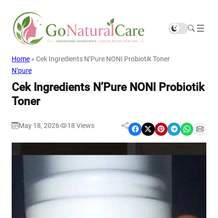
Home
»
Cek Ingredients N’Pure NONI Probiotik Toner
N’pure
Cek Ingredients N’Pure NONI Probiotik
Toner
May 18, 2026
18
Views
|
Share on Facebook
Share on X
Share on Pinterest
Share on Telegram
Share on WhatsApp
Share on Email