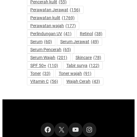
Pencerah kulit
(55)
Perawatan Jerawat
(156)
Perawatan kulit
(1769)
Perawatan wajah
(177)
Perlindungan UV
(41)
Retinol
(38)
Serum
(60)
Serum Jerawat
(49)
Serum Pencerah
(65)
Serum Wajah
(201)
Skincare
(78)
SPF 50+
(110)
Tabir surya
(122)
Toner
(33)
Toner wajah
(91)
Vitamin C
(56)
Wajah Cerah
(43)
Facebook
X
YouTube
Instagram