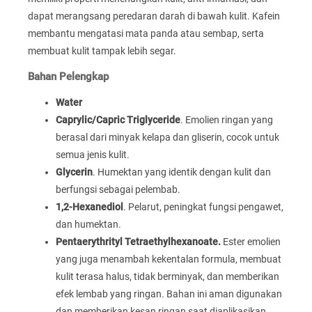
dapat merangsang peredaran darah di bawah kulit. Kafein
membantu mengatasi mata panda atau sembap, serta
membuat kulit tampak lebih segar.
Bahan Pelengkap
Water
Caprylic/Capric Triglyceride
. Emolien ringan yang
berasal dari minyak kelapa dan gliserin, cocok untuk
semua jenis kulit.
Glycerin
. Humektan yang identik dengan kulit dan
berfungsi sebagai pelembab.
1,2-Hexanediol
. Pelarut, peningkat fungsi pengawet,
dan humektan.
Pentaerythrityl Tetraethylhexanoate.
Ester emolien
yang juga menambah kekentalan formula, membuat
kulit terasa halus, tidak berminyak, dan memberikan
efek lembab yang ringan. Bahan ini aman digunakan
dan memberikan kesan ringan saat diaplikasikan.