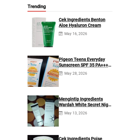
Trending
Cek Ingredients Benton
Aloe Hyaluron Cream
May 16, 2026
Pigeon Teens Everyday
Sunscreen SPF 35 PA+++
Ingredients
May 28, 2026
Mengintip Ingredients
Wardah White Secret Night
Cream
May 13, 2026
Cek Ingredients Poise