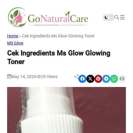
Home
»
Cek Ingredients Ms Glow Glowing Toner
MS Glow
Cek Ingredients Ms Glow Glowing
Toner
May 14, 2026
29
Views
|
Share on Facebook
Share on X
Share on Pinterest
Share on Telegram
Share on WhatsApp
Share on Email