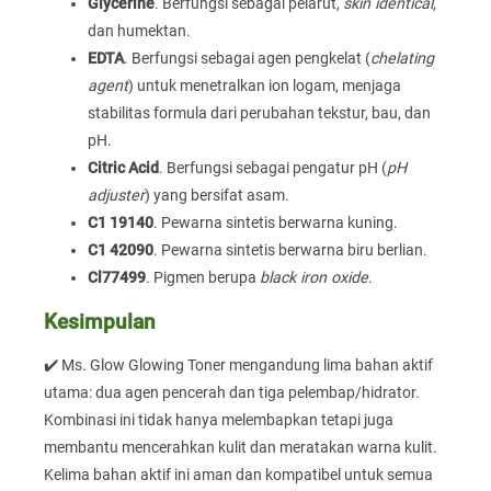
Glycerine
. Berfungsi sebagai pelarut,
skin identical
,
dan humektan.
EDTA
. Berfungsi sebagai agen pengkelat (
chelating
agent
) untuk menetralkan ion logam, menjaga
stabilitas formula dari perubahan tekstur, bau, dan
pH.
Citric Acid
. Berfungsi sebagai pengatur pH (
pH
adjuster
) yang bersifat asam.
C1 19140
. Pewarna sintetis berwarna kuning.
C1 42090
. Pewarna sintetis berwarna biru berlian.
Cl77499
. Pigmen berupa
black iron oxide
.
Kesimpulan
✔️ Ms. Glow Glowing Toner mengandung lima bahan aktif
utama: dua agen pencerah dan tiga pelembap/hidrator.
Kombinasi ini tidak hanya melembapkan tetapi juga
membantu mencerahkan kulit dan meratakan warna kulit.
Kelima bahan aktif ini aman dan kompatibel untuk semua