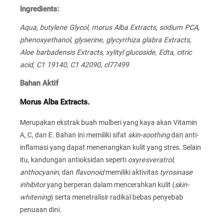
Ingredients:
Aqua, butylene Glycol, morus Alba Extracts, sodium PCA,
phenoxyethanol, glyserine, glycyrrhiza glabra Extracts,
Aloe barbadensis Extracts, xylityl glucoside, Edta, citric
acid, C1 19140, C1 42090, cl77499
Bahan Aktif
Morus Alba Extracts.
Merupakan ekstrak buah mulberi yang kaya akan Vitamin
A, C, dan E. Bahan ini memiliki sifat
skin-soothing
dan anti-
inflamasi yang dapat menenangkan kulit yang stres. Selain
itu, kandungan antioksidan seperti
oxyresveratrol,
anthocyanin,
dan
flavonoid
memiliki aktivitas
tyrosinase
inhibitor
yang berperan dalam mencerahkan kulit (
skin-
whitening
) serta menetralisir radikal bebas penyebab
penuaan dini.