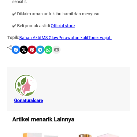
sensitif.
✔️ Diklaim aman untuk ibu hamil dan menyusui.
✔️ Beli produk asli di
Official store
.
Topik:
Bahan Aktif
MS Glow
Perawatan kulit
Toner wajah
Share on Facebook
Share on X
Share on Pinterest
Share on Telegram
Share on WhatsApp
Share on Email
Gonaturalcare
Artikel menarik Lainnya