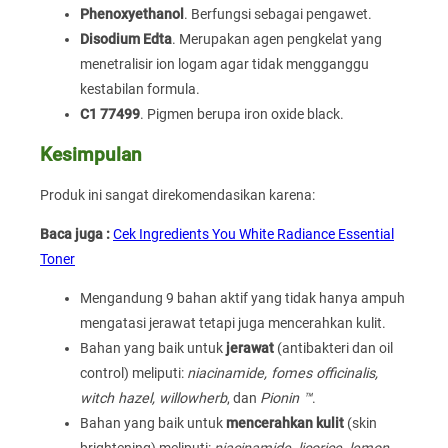
Phenoxyethanol
. Berfungsi sebagai pengawet.
Disodium Edta
. Merupakan agen pengkelat yang
menetralisir ion logam agar tidak mengganggu
kestabilan formula.
C1 77499
. Pigmen berupa iron oxide black.
Kesimpulan
Produk ini sangat direkomendasikan karena:
Baca juga :
Cek Ingredients You White Radiance Essential
Toner
Mengandung 9 bahan aktif yang tidak hanya ampuh
mengatasi jerawat tetapi juga mencerahkan kulit.
Bahan yang baik untuk
jerawat
(antibakteri dan oil
control) meliputi:
niacinamide, fomes officinalis,
witch hazel, willowherb
, dan
Pionin ™
.
Bahan yang baik untuk
mencerahkan kulit
(skin