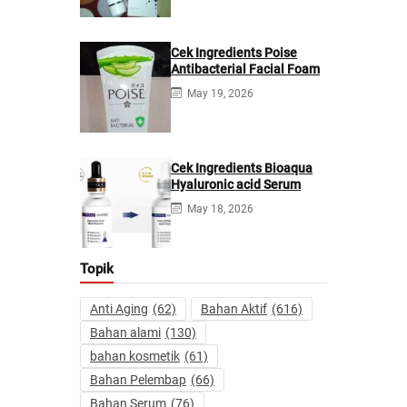
Cek Ingredients Poise
Antibacterial Facial Foam
May 19, 2026
Cek Ingredients Bioaqua
Hyaluronic acid Serum
May 18, 2026
Topik
Anti Aging
(62)
Bahan Aktif
(616)
Bahan alami
(130)
bahan kosmetik
(61)
Bahan Pelembap
(66)
Bahan Serum
(76)