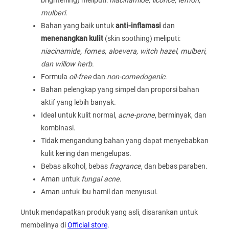
brightening) meliputi:
niacinamide, licorice, lemon,
mulberi
.
Bahan yang baik untuk
anti-inflamasi
dan
menenangkan kulit
(skin soothing) meliputi:
niacinamide, fomes, aloevera, witch hazel, mulberi,
dan willow herb
.
Formula
oil-free
dan
non-comedogenic
.
Bahan pelengkap yang simpel dan proporsi bahan
aktif yang lebih banyak.
Ideal untuk kulit normal,
acne-prone
, berminyak, dan
kombinasi.
Tidak mengandung bahan yang dapat menyebabkan
kulit kering dan mengelupas.
Bebas alkohol, bebas
fragrance
, dan bebas paraben.
Aman untuk
fungal acne
.
Aman untuk ibu hamil dan menyusui.
Untuk mendapatkan produk yang asli, disarankan untuk
membelinya di
Official store
.