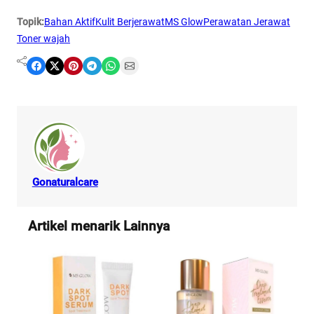
Topik:
Bahan Aktif
Kulit Berjerawat
MS Glow
Perawatan Jerawat
Toner wajah
Share on Facebook
Share on X
Share on Pinterest
Share on Telegram
Share on WhatsApp
Share on Email
Gonaturalcare
Artikel menarik Lainnya