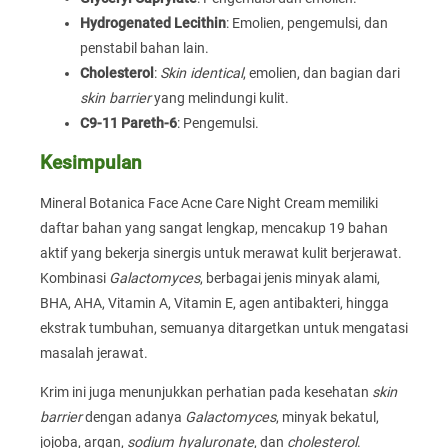
Hydrogenated Lecithin
: Emolien, pengemulsi, dan
penstabil bahan lain.
Cholesterol
:
Skin identical
, emolien, dan bagian dari
skin barrier
yang melindungi kulit.
C9-11 Pareth-6
: Pengemulsi.
Kesimpulan
Mineral Botanica Face Acne Care Night Cream memiliki
daftar bahan yang sangat lengkap, mencakup 19 bahan
aktif yang bekerja sinergis untuk merawat kulit berjerawat.
Kombinasi
Galactomyces
, berbagai jenis minyak alami,
BHA, AHA, Vitamin A, Vitamin E, agen antibakteri, hingga
ekstrak tumbuhan, semuanya ditargetkan untuk mengatasi
masalah jerawat.
Krim ini juga menunjukkan perhatian pada kesehatan
skin
barrier
dengan adanya
Galactomyces
, minyak bekatul,
jojoba, argan,
sodium hyaluronate
, dan
cholesterol
.