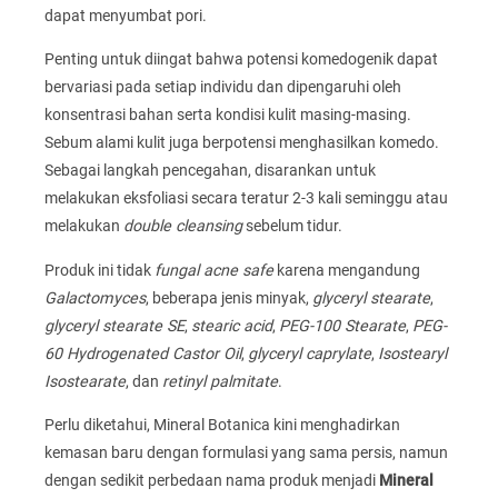
dapat menyumbat pori.
Penting untuk diingat bahwa potensi komedogenik dapat
bervariasi pada setiap individu dan dipengaruhi oleh
konsentrasi bahan serta kondisi kulit masing-masing.
Sebum alami kulit juga berpotensi menghasilkan komedo.
Sebagai langkah pencegahan, disarankan untuk
melakukan eksfoliasi secara teratur 2-3 kali seminggu atau
melakukan
double cleansing
sebelum tidur.
Produk ini tidak
fungal acne safe
karena mengandung
Galactomyces
, beberapa jenis minyak,
glyceryl stearate
,
glyceryl stearate SE
,
stearic acid
,
PEG-100 Stearate
,
PEG-
60 Hydrogenated Castor Oil
,
glyceryl caprylate
,
Isostearyl
Isostearate
, dan
retinyl palmitate
.
Perlu diketahui, Mineral Botanica kini menghadirkan
kemasan baru dengan formulasi yang sama persis, namun
dengan sedikit perbedaan nama produk menjadi
Mineral