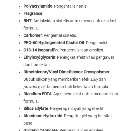
Polyacrylamide
: Pengental sintetis.
Fragrance
BHT
: Antioksidan sintetis untuk mencegah oksidasi
formula.
Carbomer
: Pengental sintetis.
PEG-60 Hydrogenated Castor Oil
: Pengemulsi.
C13-14 Isoparaffin
: Pengemulsi dan emolien.
Ethylexylglycerin
: Peningkat efektivitas pengawet
dan humektan.
Dimethicone/Vinyl Dimethicone Crosspolymer
:
Bubuk silikon yang memberikan efek
silky
dan
powdery
, serta menambah kekentalan formula.
Disodium EDTA
: Agen pengkelat untuk menstabilkan
formula.
Silica silylate
: Penyerap minyak yang efektif.
Aluminum Hydroxide
: Pengatur pH yang bersifat
basa.
Glyceryl Caprylate
: Pengemulsi dan emolien.