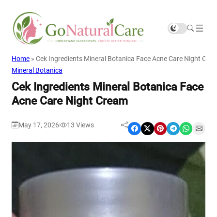
Home
»
Cek Ingredients Mineral Botanica Face Acne Care Night Cre
Mineral Botanica
Cek Ingredients Mineral Botanica Face
Acne Care Night Cream
May 17, 2026
13
Views
|
Share on Facebook
Share on X
Share on Pinterest
Share on Telegram
Share on WhatsApp
Share on Email