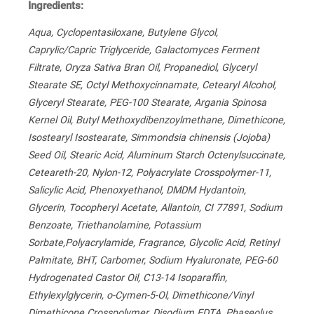
Ingredients:
Aqua, Cyclopentasiloxane, Butylene Glycol,
Caprylic/Capric Triglyceride, Galactomyces Ferment
Filtrate, Oryza Sativa Bran Oil, Propanediol, Glyceryl
Stearate SE, Octyl Methoxycinnamate, Cetearyl Alcohol,
Glyceryl Stearate, PEG-100 Stearate, Argania Spinosa
Kernel Oil, Butyl Methoxydibenzoylmethane, Dimethicone,
Isostearyl Isostearate, Simmondsia chinensis (Jojoba)
Seed Oil, Stearic Acid, Aluminum Starch Octenylsuccinate,
Ceteareth-20, Nylon-12, Polyacrylate Crosspolymer-11,
Salicylic Acid, Phenoxyethanol, DMDM Hydantoin,
Glycerin, Tocopheryl Acetate, Allantoin, CI 77891, Sodium
Benzoate, Triethanolamine, Potassium
Sorbate,Polyacrylamide, Fragrance, Glycolic Acid, Retinyl
Palmitate, BHT, Carbomer, Sodium Hyaluronate, PEG-60
Hydrogenated Castor Oil, C13-14 Isoparaffin,
Ethylexylglycerin, o-Cymen-5-Ol, Dimethicone/Vinyl
Dimethicone Crosspolymer, Disodium EDTA, Phaseolus