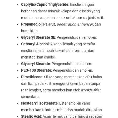
Caprylic/Capric Triglyceride
: Emolien ringan
berbahan dasar minyak kelapa dan gliserin yang
mudah meresap dan cocok untuk semua jenis kulit.
Propanediol
: Pelarut,
penetration enhancer
, dan
humektan.
Glyceryl Stearate SE
: Pengemulsi dan emolien.
Cetearyl Alcohol
: Alkohol lemak yang bersifat
emolien, menambah kekentalan formula, dan
menstabilkan emulsi.
Glyceryl Stearate
: Pengemulsi dan emolien.
PEG-100 Stearate
: Pengemulsi dan emolien.
Dimethicone
: Silikon yang memberikan efek halus
dan licin pada kulit, mengunci kelembapan tanpa
rasa lengket, serta memberikan efek
wrinkle-filler
sementara.
Isostearyl Isostearate
: Ester emolien yang
memberikan tekstur lembut dan mudah diratakan.
Stearic Acid
: Asam lemak yang berfungsi sebagai