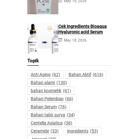
May 19, 2026
Cek Ingredients Bioaqua
Hyaluronic acid Serum
May 18, 2026
Topik
Anti Aging
(62)
Bahan Aktif
(616)
Bahan alami
(130)
bahan kosmetik
(61)
Bahan Pelembap
(66)
Bahan Serum
(76)
Bahan tabir surya
(34)
Centella Asiatica
(36)
Ceramide
(33)
ingredients
(53)
Jerawat
(33)