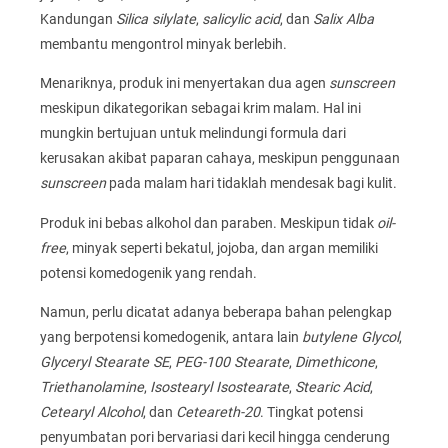
Kandungan
Silica silylate
,
salicylic acid
, dan
Salix Alba
membantu mengontrol minyak berlebih.
Menariknya, produk ini menyertakan dua agen
sunscreen
meskipun dikategorikan sebagai krim malam. Hal ini
mungkin bertujuan untuk melindungi formula dari
kerusakan akibat paparan cahaya, meskipun penggunaan
sunscreen
pada malam hari tidaklah mendesak bagi kulit.
Produk ini bebas alkohol dan paraben. Meskipun tidak
oil-
free
, minyak seperti bekatul, jojoba, dan argan memiliki
potensi komedogenik yang rendah.
Namun, perlu dicatat adanya beberapa bahan pelengkap
yang berpotensi komedogenik, antara lain
butylene Glycol
,
Glyceryl Stearate SE
,
PEG-100 Stearate
,
Dimethicone
,
Triethanolamine
,
Isostearyl Isostearate
,
Stearic Acid
,
Cetearyl Alcohol
, dan
Ceteareth-20
. Tingkat potensi
penyumbatan pori bervariasi dari kecil hingga cenderung