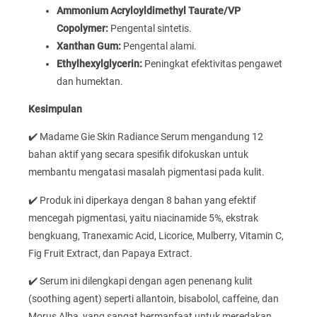
Ammonium Acryloyldimethyl Taurate/VP
Copolymer:
Pengental sintetis.
Xanthan Gum:
Pengental alami.
Ethylhexylglycerin:
Peningkat efektivitas pengawet
dan humektan.
Kesimpulan
✔️ Madame Gie Skin Radiance Serum mengandung 12
bahan aktif yang secara spesifik difokuskan untuk
membantu mengatasi masalah pigmentasi pada kulit.
✔️ Produk ini diperkaya dengan 8 bahan yang efektif
mencegah pigmentasi, yaitu niacinamide 5%, ekstrak
bengkuang, Tranexamic Acid, Licorice, Mulberry, Vitamin C,
Fig Fruit Extract, dan Papaya Extract.
✔️ Serum ini dilengkapi dengan agen penenang kulit
(soothing agent) seperti allantoin, bisabolol, caffeine, dan
Morus Alba, yang sangat bermanfaat untuk meredakan