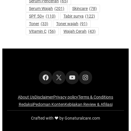
Serum Pencerah
(65)
Serum Wajah
(201)
Skincare
(78)
SPF 50+
(110)
Tabir surya
(122)
Toner
(33)
Toner wajah
(91)
Vitamin C
(56)
Wajah Cerah
(43)
Facebook
X
YouTube
Instagram
About Us
Disclaimer
Privacy policy
Terms & Conditions
Redaksi
Pedoman Konten
Kebijakan Review & Afiliasi
Crafted with ‪‪❤︎‬ by Gonaturalcare.com