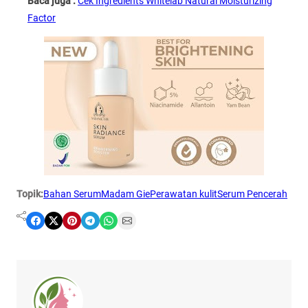
Baca juga :
Cek Ingredients Whitelab Natural Moisturizing
Factor
Topik:
Bahan Serum
Madam Gie
Perawatan kulit
Serum Pencerah
Share on Facebook
Share on X
Share on Pinterest
Share on Telegram
Share on WhatsApp
Share on Email