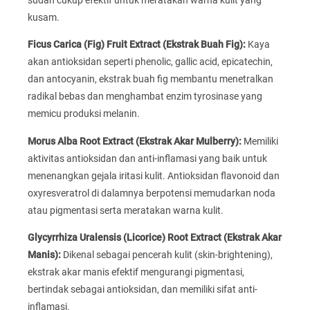
sudah cukup efektif untuk meratakan warna kulit yang
kusam.
Ficus Carica (Fig) Fruit Extract (Ekstrak Buah Fig):
Kaya
akan antioksidan seperti phenolic, gallic acid, epicatechin,
dan antocyanin, ekstrak buah fig membantu menetralkan
radikal bebas dan menghambat enzim tyrosinase yang
memicu produksi melanin.
Morus Alba Root Extract (Ekstrak Akar Mulberry):
Memiliki
aktivitas antioksidan dan anti-inflamasi yang baik untuk
menenangkan gejala iritasi kulit. Antioksidan flavonoid dan
oxyresveratrol di dalamnya berpotensi memudarkan noda
atau pigmentasi serta meratakan warna kulit.
Glycyrrhiza Uralensis (Licorice) Root Extract (Ekstrak Akar
Manis):
Dikenal sebagai pencerah kulit (skin-brightening),
ekstrak akar manis efektif mengurangi pigmentasi,
bertindak sebagai antioksidan, dan memiliki sifat anti-
inflamasi.