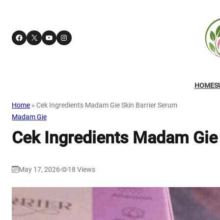
Facebook
X
YouTube
Instagram
HOME
S
Home
»
Cek Ingredients Madam Gie Skin Barrier Serum
Madam Gie
Cek Ingredients Madam Gie 
May 17, 2026
18
Views
|