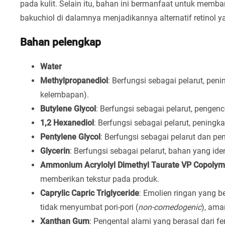
pada kulit. Selain itu, bahan ini bermanfaat untuk mem
bakuchiol di dalamnya menjadikannya alternatif retinol
Bahan pelengkap
Water
Methylpropanediol
: Berfungsi sebagai pelarut, pen
kelembapan).
Butylene Glycol
: Berfungsi sebagai pelarut, pengenc
1,2 Hexanediol
: Berfungsi sebagai pelarut, peningk
Pentylene Glycol
: Berfungsi sebagai pelarut dan pe
Glycerin
: Berfungsi sebagai pelarut, bahan yang ide
Ammonium Acrylolyl Dimethyl Taurate VP Copolym
memberikan tekstur pada produk.
Caprylic Capric Triglyceride
: Emolien ringan yang b
tidak menyumbat pori-pori (
non-comedogenic
), am
Xanthan Gum
: Pengental alami yang berasal dari fe