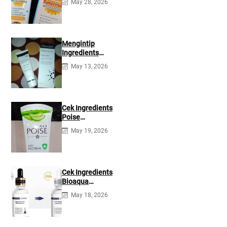
May 28, 2026
35 PA+++
Ingredients
Mengintip
Ingredients
Wardah White
May 13, 2026
Secret Night
Cream
Cek Ingredients
Poise
Antibacterial
May 19, 2026
Facial Foam
Cek Ingredients
Bioaqua
Hyaluronic acid
May 18, 2026
Serum