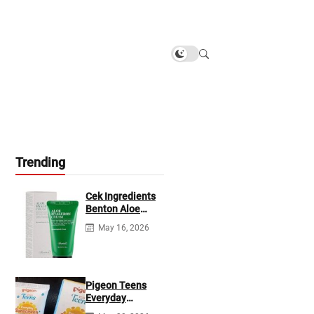
Trending
Cek Ingredients
Benton Aloe
Hyaluron Cream
May 16, 2026
Pigeon Teens
Everyday
Sunscreen SPF