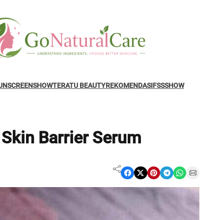
UNSCREENSHOW
TERATU BEAUTY
REKOMENDASI
FSSSHOW
Skin Barrier Serum
Share on Facebook
Share on X
Share on Pinterest
Share on Telegram
Share on WhatsApp
Share on Email