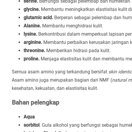
serine.
Berfungsi sebagai pelembap dan humektan.
glycine.
Membantu meningkatkan elastisitas kulit 
glutamic acid.
Berperan sebagai pelembap dan hum
Alanine.
Membantu menghidrasi kulit.
lysine.
Berkontribusi dalam memperkuat lapisan per
arginine.
Membantu perbaikan kerusakan jaringan k
threonine.
Memberikan hidrasi pada kulit.
proline.
Menjaga elastisitas kulit dan membantu me
Semua asam amino yang terkandung bersifat
skin identic
Asam amino juga merupakan bagian dari NMF (
natural m
kesehatan, kekuatan, dan elastisitas kulit.
Bahan pelengkap
Aqua
sorbitol
. Gula alkohol yang berfungsi sebagai hume