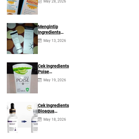
May 28, 2026
35 PA+++
Ingredients
Mengintip
Ingredients
Wardah White
May 13, 2026
Secret Night
Cream
Cek Ingredients
Poise
Antibacterial
May 19, 2026
Facial Foam
Cek Ingredients
Bioaqua
Hyaluronic acid
May 18, 2026
Serum