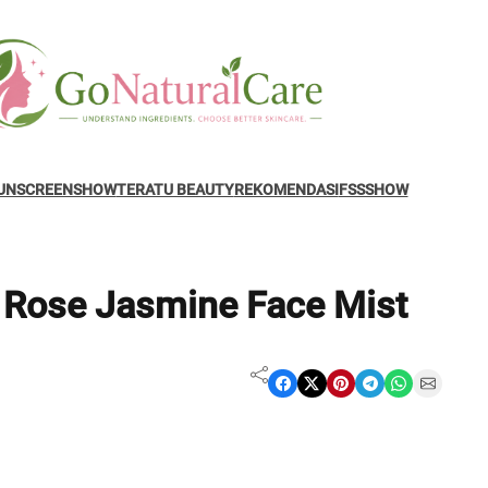
UNSCREENSHOW
TERATU BEAUTY
REKOMENDASI
FSSSHOW
 Rose Jasmine Face Mist
Share on Facebook
Share on X
Share on Pinterest
Share on Telegram
Share on WhatsApp
Share on Email