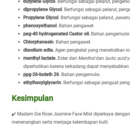
butylene Glycol
. Berfungsi sebagai pelarut, pengenc
dipropylene Glycol
. Berfungsi sebagai pelarut, peng
Propylene Glycol
. Berfungsi sebagai pelarut,
penetr
phenoxyethanol
. Bahan pengawet.
peg-40 hydrogenated Castor oil.
Bahan pengemulsi
Chlorphenesin
. Bahan pengawet.
disodium edta.
Agen pengkelat yang menetralkan io
menthyl lactate.
Ester dari
Menthol
dan
lactic acid
y
diperhatikan karena terkadang dapat menyebabkan s
ppg-26-buteth 26
. Bahan pengemulsi.
ethylhexylglycerin
. Berfungsi sebagai penguat peng
Kesimpulan
✔️ Madam Gie Rose Jasmine Face Mist diperkaya dengan 
menenangkan serta menjaga kelembapan kulit.