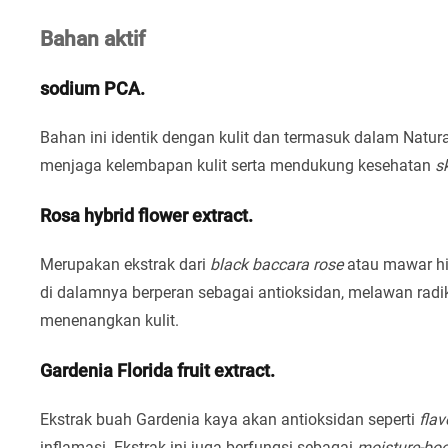
Bahan aktif
sodium PCA.
Bahan ini identik dengan kulit dan termasuk dalam Natur
menjaga kelembapan kulit serta mendukung kesehatan
sk
Rosa hybrid flower extract.
Merupakan ekstrak dari
black baccara rose
atau mawar h
di dalamnya berperan sebagai antioksidan, melawan radika
menenangkan kulit.
Gardenia Florida fruit extract.
Ekstrak buah Gardenia kaya akan antioksidan seperti
fla
inflamasi. Ekstrak ini juga berfungsi sebagai
moisture-boo