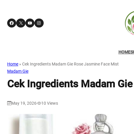
Facebook
X
YouTube
Instagram
HOME
S
Home
»
Cek Ingredients Madam Gie Rose Jasmine Face Mist
Madam Gie
Cek Ingredients Madam Gie
May 19, 2026
10
Views
|