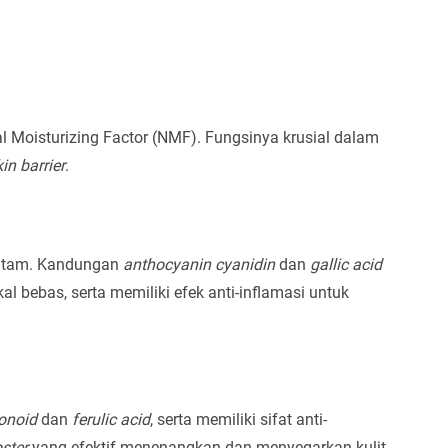
al Moisturizing Factor (NMF). Fungsinya krusial dalam
in barrier
.
itam. Kandungan
anthocyanin cyanidin
dan
gallic acid
l bebas, serta memiliki efek anti-inflamasi untuk
vonoid
dan
ferulic acid
, serta memiliki sifat anti-
ster
yang efektif menenangkan dan menyegarkan kulit