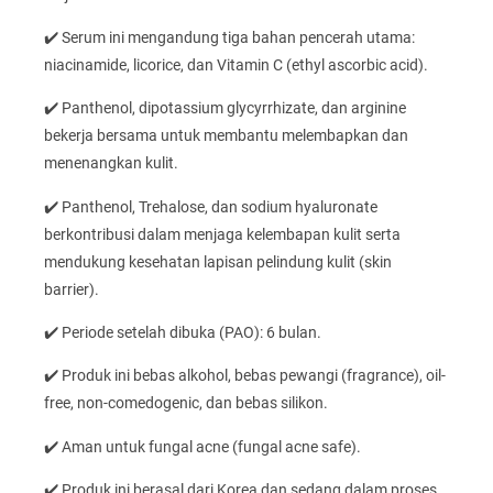
✔️ Serum ini mengandung tiga bahan pencerah utama:
niacinamide, licorice, dan Vitamin C (ethyl ascorbic acid).
✔️ Panthenol, dipotassium glycyrrhizate, dan arginine
bekerja bersama untuk membantu melembapkan dan
menenangkan kulit.
✔️ Panthenol, Trehalose, dan sodium hyaluronate
berkontribusi dalam menjaga kelembapan kulit serta
mendukung kesehatan lapisan pelindung kulit (skin
barrier).
✔️ Periode setelah dibuka (PAO): 6 bulan.
✔️ Produk ini bebas alkohol, bebas pewangi (fragrance), oil-
free, non-comedogenic, dan bebas silikon.
✔️ Aman untuk fungal acne (fungal acne safe).
✔️ Produk ini berasal dari Korea dan sedang dalam proses