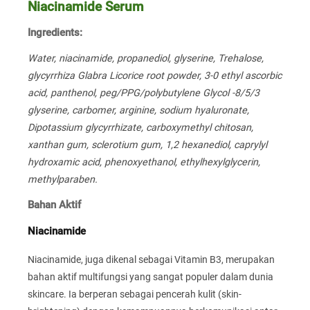
Niacinamide Serum
Ingredients:
Water, niacinamide, propanediol, glyserine, Trehalose,
glycyrrhiza Glabra Licorice root powder, 3-0 ethyl ascorbic
acid, panthenol, peg/PPG/polybutylene Glycol -8/5/3
glyserine, carbomer, arginine, sodium hyaluronate,
Dipotassium glycyrrhizate, carboxymethyl chitosan,
xanthan gum, sclerotium gum, 1,2 hexanediol, caprylyl
hydroxamic acid, phenoxyethanol, ethylhexylglycerin,
methylparaben.
Bahan Aktif
Niacinamide
Niacinamide, juga dikenal sebagai Vitamin B3, merupakan
bahan aktif multifungsi yang sangat populer dalam dunia
skincare. Ia berperan sebagai pencerah kulit (skin-