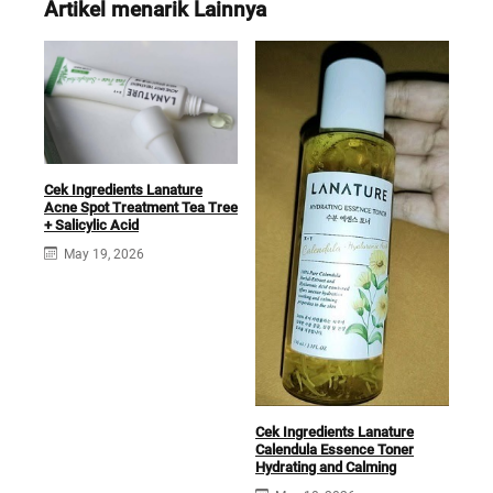
Artikel menarik Lainnya
Cek Ingredients Lanature
Acne Spot Treatment Tea Tree
+ Salicylic Acid
Cek 
May 19, 2026
Cen
Exfo
Cek Ingredients Lanature
Calendula Essence Toner
Hydrating and Calming