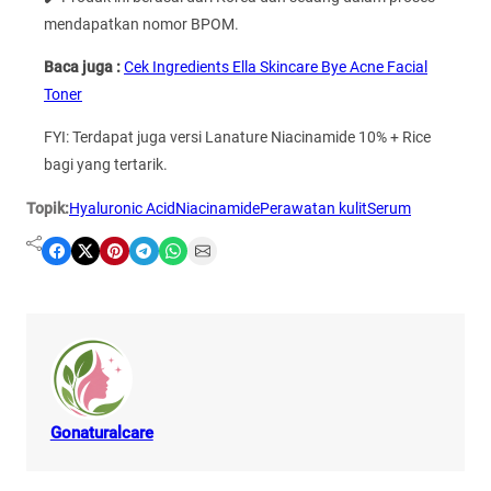
mendapatkan nomor BPOM.
Baca juga :
Cek Ingredients Ella Skincare Bye Acne Facial
Toner
FYI: Terdapat juga versi Lanature Niacinamide 10% + Rice
bagi yang tertarik.
Topik:
Hyaluronic Acid
Niacinamide
Perawatan kulit
Serum
Share on Facebook
Share on X
Share on Pinterest
Share on Telegram
Share on WhatsApp
Share on Email
Gonaturalcare