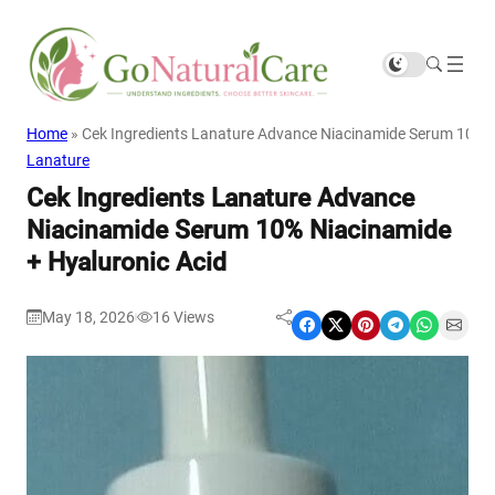
Home
»
Cek Ingredients Lanature Advance Niacinamide Serum 10% N
Lanature
Cek Ingredients Lanature Advance
Niacinamide Serum 10% Niacinamide
+ Hyaluronic Acid
May 18, 2026
16
Views
|
Share on Facebook
Share on X
Share on Pinterest
Share on Telegram
Share on WhatsApp
Share on Email