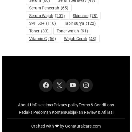
Serum
(60)
Serum Jerawat
(49)
Serum Pencerah
(65)
Serum Wajah
(201)
Skincare
(78)
SPF 50+
(110)
Tabir surya
(122)
Toner
(33)
Toner wajah
(91)
Vitamin C
(56)
Wajah Cerah
(43)
Facebook
X
YouTube
Instagram
About Us
Disclaimer
Privacy policy
Terms & Conditions
Redaksi
Pedoman Konten
Kebijakan Review & Afiliasi
Crafted with ‪‪❤︎‬ by Gonaturalcare.com