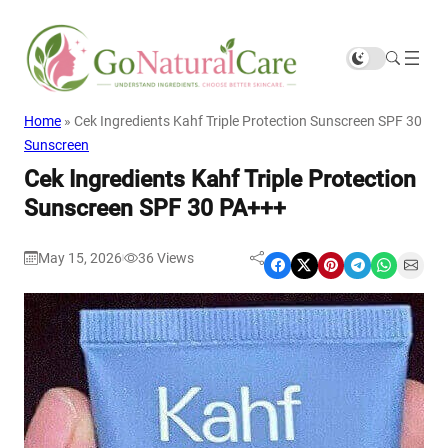
Home
»
Cek Ingredients Kahf Triple Protection Sunscreen SPF 30 PA
Sunscreen
Cek Ingredients Kahf Triple Protection
Sunscreen SPF 30 PA+++
May 15, 2026
36
Views
|
Share on Facebook
Share on X
Share on Pinterest
Share on Telegram
Share on WhatsApp
Share on Email