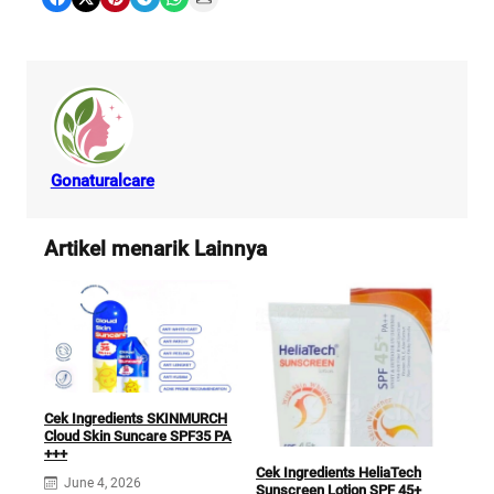
Gonaturalcare
Artikel menarik Lainnya
Cek Ingredients SKINMURCH
Cek 
Cloud Skin Suncare SPF35 PA
Sun
+++
Cek Ingredients HeliaTech
J
June 4, 2026
Sunscreen Lotion SPF 45+