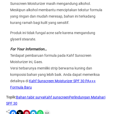
Sunscreen Moisturizer masih mengandung alkohol.
Meskipun alkohol membantu menciptakan tekstur formula
yang ringan dan mudah meresap, bahan ini terkadang
kurang ramah bagi kulit yang sensitif.
Produk ini tidak fungal acne safe karena mengandung
glyseril stearate.
For Your Information…
Terdapat pembaruan formula pada Kahf Sunscreen
Moisturizer ini, Gaes.
Versi terbarunya memiliki strip berwarna kuning dan
komposisi bahan yang lebih baik. Anda dapat memeriksa
detailnya di
Kahf Sunscreen Moisturizer SPF 30 PA+++
Formula Baru
Topik:
Bahan tabir surya
Kahf sunscreen
Perlindungan Matahari
SPF 30
Share on Facebook
Share on X
Share on Pinterest
Share on Telegram
Share on WhatsApp
Share on Email