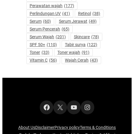
Perawatan wajah
(177)
Perlindungan UV
(41)
Retinol
(38)
Serum
(60)
Serum Jerawat
(49)
Serum Pencerah
(65)
Serum Wajah
(201)
Skincare
(78)
SPF 50+
(110)
Tabir surya
(122)
Toner
(33)
Toner wajah
(91)
Vitamin C
(56)
Wajah Cerah
(43)
Facebook
X
YouTube
Instagram
About Us
Disclaimer
Privacy policy
Terms & Conditions