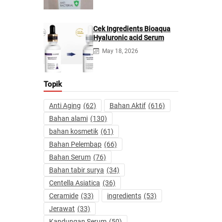
Cek Ingredients Bioaqua
Hyaluronic acid Serum
May 18, 2026
Topik
Anti Aging
(62)
Bahan Aktif
(616)
Bahan alami
(130)
bahan kosmetik
(61)
Bahan Pelembap
(66)
Bahan Serum
(76)
Bahan tabir surya
(34)
Centella Asiatica
(36)
Ceramide
(33)
ingredients
(53)
Jerawat
(33)
Kandungan Serum
(50)