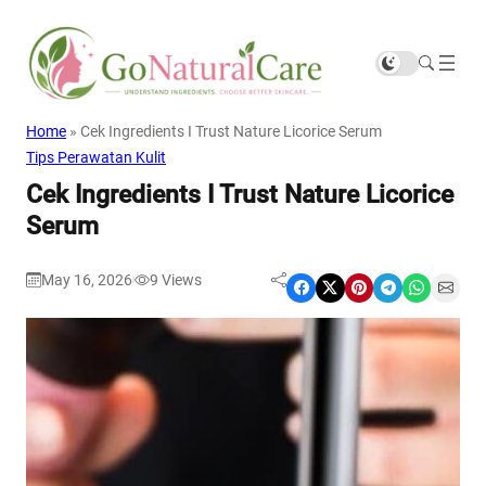
Home
»
Cek Ingredients I Trust Nature Licorice Serum
Tips Perawatan Kulit
Cek Ingredients I Trust Nature Licorice
Serum
May 16, 2026
9
Views
|
Share on Facebook
Share on X
Share on Pinterest
Share on Telegram
Share on WhatsApp
Share on Email