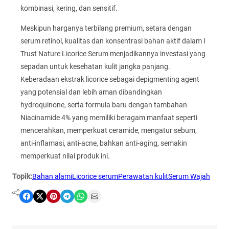
kombinasi, kering, dan sensitif.
Meskipun harganya terbilang premium, setara dengan
serum retinol, kualitas dan konsentrasi bahan aktif dalam I
Trust Nature Licorice Serum menjadikannya investasi yang
sepadan untuk kesehatan kulit jangka panjang.
Keberadaan ekstrak licorice sebagai depigmenting agent
yang potensial dan lebih aman dibandingkan
hydroquinone, serta formula baru dengan tambahan
Niacinamide 4% yang memiliki beragam manfaat seperti
mencerahkan, memperkuat ceramide, mengatur sebum,
anti-inflamasi, anti-acne, bahkan anti-aging, semakin
memperkuat nilai produk ini.
Topik:
Bahan alami
Licorice serum
Perawatan kulit
Serum Wajah
Share on Facebook
Share on X
Share on Pinterest
Share on Telegram
Share on WhatsApp
Share on Email