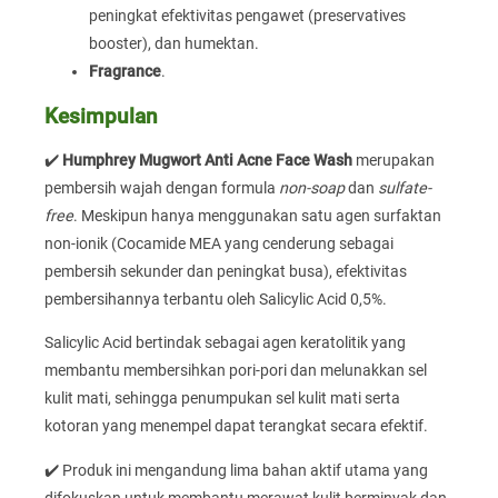
peningkat efektivitas pengawet (preservatives
booster), dan humektan.
Fragrance
.
Kesimpulan
✔️
Humphrey Mugwort Anti Acne Face Wash
merupakan
pembersih wajah dengan formula
non-soap
dan
sulfate-
free
. Meskipun hanya menggunakan satu agen surfaktan
non-ionik (Cocamide MEA yang cenderung sebagai
pembersih sekunder dan peningkat busa), efektivitas
pembersihannya terbantu oleh Salicylic Acid 0,5%.
Salicylic Acid bertindak sebagai agen keratolitik yang
membantu membersihkan pori-pori dan melunakkan sel
kulit mati, sehingga penumpukan sel kulit mati serta
kotoran yang menempel dapat terangkat secara efektif.
✔️ Produk ini mengandung lima bahan aktif utama yang
difokuskan untuk membantu merawat kulit berminyak dan