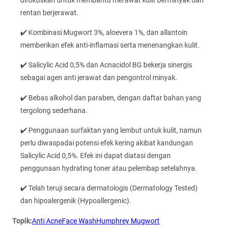
rentan berjerawat.
✔️ Kombinasi Mugwort 3%, aloevera 1%, dan allantoin
memberikan efek anti-inflamasi serta menenangkan kulit.
✔️ Salicylic Acid 0,5% dan Acnacidol BG bekerja sinergis
sebagai agen anti jerawat dan pengontrol minyak.
✔️ Bebas alkohol dan paraben, dengan daftar bahan yang
tergolong sederhana.
✔️ Penggunaan surfaktan yang lembut untuk kulit, namun
perlu diwaspadai potensi efek kering akibat kandungan
Salicylic Acid 0,5%. Efek ini dapat diatasi dengan
penggunaan hydrating toner atau pelembap setelahnya.
✔️ Telah teruji secara dermatologis (Dermatology Tested)
dan hipoalergenik (Hypoallergenic).
Topik:
Anti Acne
Face Wash
Humphrey Mugwort