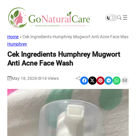
Home
»
Cek Ingredients Humphrey Mugwort Anti Acne Face Wash
Humphrey
Cek Ingredients Humphrey Mugwort
Anti Acne Face Wash
May 18, 2026
14
Views
|
Share on Facebook
Share on X
Share on Pinterest
Share on Telegram
Share on WhatsApp
Share on Email