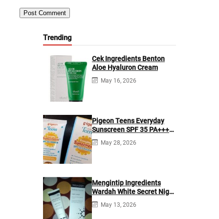
Trending
Cek Ingredients Benton
Aloe Hyaluron Cream
May 16, 2026
Pigeon Teens Everyday
Sunscreen SPF 35 PA+++
Ingredients
May 28, 2026
Mengintip Ingredients
Wardah White Secret Night
Cream
May 13, 2026