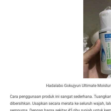
Hadalabo Gokujyun Ultimate Moisturi
Cara penggunaan produk ini sangat sederhana. Tuangkan
dibersihkan. Usapkan secara merata ke seluruh wajah, la
sempurna. Dengan harga sekitar 45 ribu rupiah untuk ke