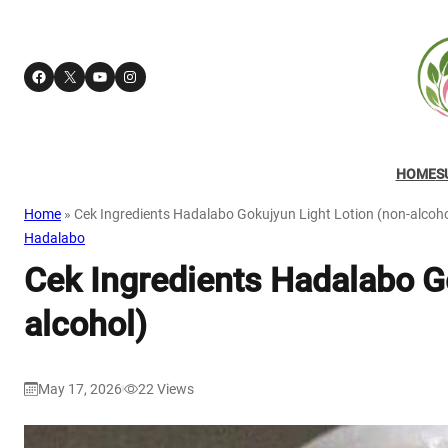
Facebook
X
YouTube
Instagram
HOME
S
Home
»
Cek Ingredients Hadalabo Gokujyun Light Lotion (non-alcoho
Hadalabo
Cek Ingredients Hadalabo Go
alcohol)
May 17, 2026
22
Views
|