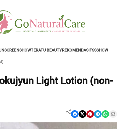
UNSCREENSHOW
TERATU BEAUTY
REKOMENDASI
FSSSHOW
l)
kujyun Light Lotion (non-
Share on Facebook
Share on X
Share on Pinterest
Share on Telegram
Share on WhatsApp
Share on Email