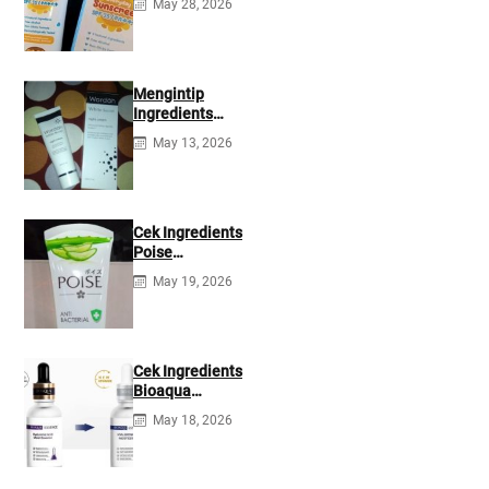
May 28, 2026
35 PA+++
Ingredients
Mengintip
Ingredients
Wardah White
May 13, 2026
Secret Night
Cream
Cek Ingredients
Poise
Antibacterial
May 19, 2026
Facial Foam
Cek Ingredients
Bioaqua
Hyaluronic acid
May 18, 2026
Serum