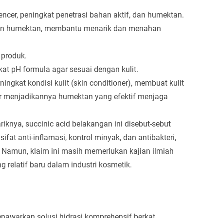
gencer, peningkat penetrasi bahan aktif, dan humektan.
al dan humektan, membantu menarik dan menahan
 produk.
at pH formula agar sesuai dengan kulit.
ningkat kondisi kulit (skin conditioner), membuat kulit
ir menjadikannya humektan yang efektif menjaga
riknya, succinic acid belakangan ini disebut-sebut
sifat anti-inflamasi, kontrol minyak, dan antibakteri,
. Namun, klaim ini masih memerlukan kajian ilmiah
 relatif baru dalam industri kosmetik.
enawarkan solusi hidrasi komprehensif berkat