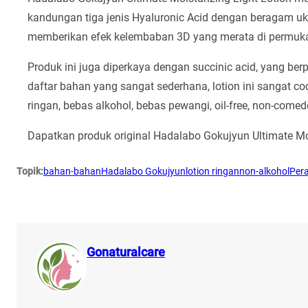
kandungan tiga jenis Hyaluronic Acid dengan beragam uku
memberikan efek kelembaban 3D yang merata di permukaan
Produk ini juga diperkaya dengan succinic acid, yang ber
daftar bahan yang sangat sederhana, lotion ini sangat c
ringan, bebas alkohol, bebas pewangi, oil-free, non-comed
Dapatkan produk original Hadalabo Gokujyun Ultimate Moi
Topik:
bahan-bahan
Hadalabo Gokujyun
lotion ringan
non-alkohol
Pera
Gonaturalcare