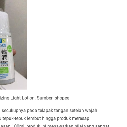
zing Light Lotion. Sumber: shopee
 secukupnya pada telapak tangan setelah wajah
lu tepuk-tepuk lembut hingga produk meresap
masan 100ml, produk ini menawarkan nilai yang sangat