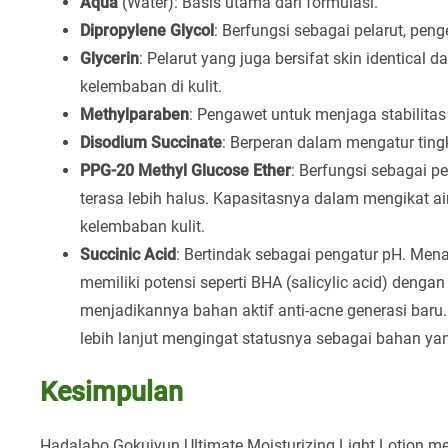
Aqua
(Water): Basis utama dari formulasi.
Dipropylene Glycol
: Berfungsi sebagai pelarut, pen
Glycerin
: Pelarut yang juga bersifat skin identic
kelembaban di kulit.
Methylparaben
: Pengawet untuk menjaga stabilitas
Disodium Succinate
: Berperan dalam mengatur tingk
PPG-20 Methyl Glucose Ether
: Berfungsi sebagai pe
terasa lebih halus. Kapasitasnya dalam mengikat a
kelembaban kulit.
Succinic Acid
: Bertindak sebagai pengatur pH. Mena
memiliki potensi seperti BHA (salicylic acid) dengan 
menjadikannya bahan aktif anti-acne generasi baru
lebih lanjut mengingat statusnya sebagai bahan yang
Kesimpulan
Hadalabo Gokujyun Ultimate Moisturizing Light Lotion m