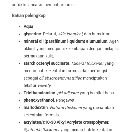
untuk kelancaran pembaharuan sel.
Bahan pelengkap
Aqua
glyserine
. Pelarut,
skin identical
, dan humektan.
mineral oil (paraffinum liquidum) alumunium
. Agen
oklusif yang mengunci kelembapan dengan melapisi
permukaan kulit.
starch octenyl succinate
.
Mineral thickener
yang
menambah kekentalan formula dan berfungsi
sebagai
oil absorbent
/
mattifier
, menciptakan
tekstur
velvety
.
Triethanolamine
.
pH adjuster
yang bersifat basa.
phenoxyethanol
. Pengawet.
maltodextrin
.
Natural thickener
yang menambah
kekentalan formula.
acrylates/c10-30 Alkyl Acrylate crosspolymer.
Synthetic thickener
yang menambah kekentalan