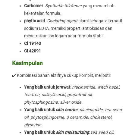
Carbomer
.
Synthetic thickener
yang menambah
kekentalan formula.
phytic acid
.
Chelating agent
alami sebagai alternatif
sodium EDTA, memiliki properti antioksidan dan
menetralkan ion logam agar formula stabil.
Cl 19140
Cl 42091
Kesimpulan
✔️ Kombinasi bahan aktifnya cukup komplit, meliputi:
Yang baik untuk jerawat
:
niacinamide, witch hazel,
tea tree, salicylic acid, grapefruit oil,
phytosphingosine, silver oxide
.
Yang baik untuk
skin barrier
:
niacinamide, tea seed
oil, phytosphingosine, 3 ceramide, cholesterol,
glyserine
.
Yang baik untuk
skin moisturizing
:
tea seed oil,