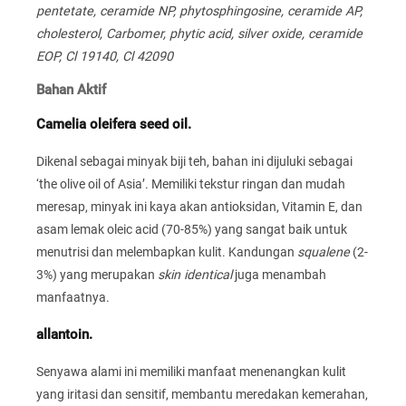
pentetate, ceramide NP, phytosphingosine, ceramide AP,
cholesterol, Carbomer, phytic acid, silver oxide, ceramide
EOP, Cl 19140, Cl 42090
Bahan Aktif
Camelia oleifera seed oil.
Dikenal sebagai minyak biji teh, bahan ini dijuluki sebagai
‘the olive oil of Asia’. Memiliki tekstur ringan dan mudah
meresap, minyak ini kaya akan antioksidan, Vitamin E, dan
asam lemak oleic acid (70-85%) yang sangat baik untuk
menutrisi dan melembapkan kulit. Kandungan
squalene
(2-
3%) yang merupakan
skin identical
juga menambah
manfaatnya.
allantoin.
Senyawa alami ini memiliki manfaat menenangkan kulit
yang iritasi dan sensitif, membantu meredakan kemerahan,