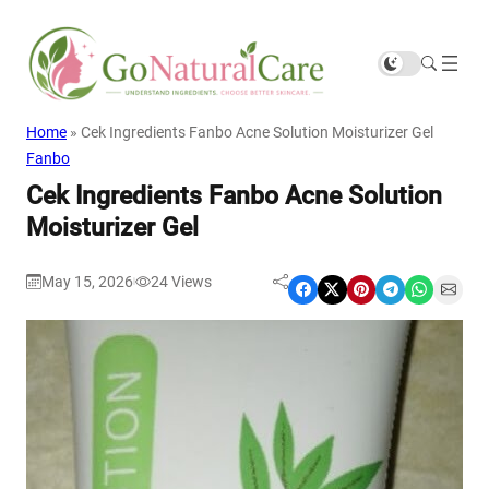
Home
»
Cek Ingredients Fanbo Acne Solution Moisturizer Gel
Fanbo
Cek Ingredients Fanbo Acne Solution
Moisturizer Gel
May 15, 2026
24
Views
|
Share on Facebook
Share on X
Share on Pinterest
Share on Telegram
Share on WhatsApp
Share on Email