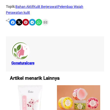
Topik:
Bahan Aktif
Kulit Berjerawat
Pelembap Wajah
Perawatan kulit
Share on Facebook
Share on X
Share on Pinterest
Share on Telegram
Share on WhatsApp
Share on Email
Gonaturalcare
Artikel menarik Lainnya