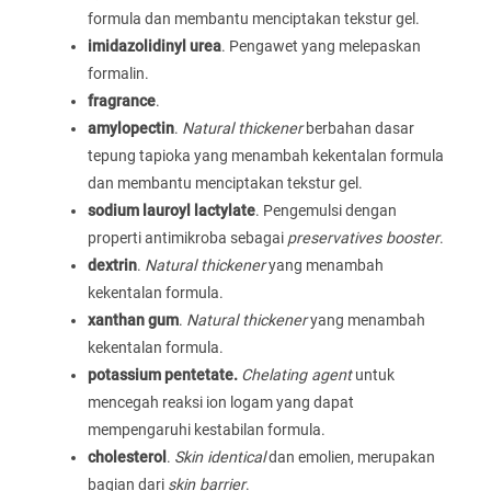
formula dan membantu menciptakan tekstur gel.
imidazolidinyl urea
. Pengawet yang melepaskan
formalin.
fragrance
.
amylopectin
.
Natural thickener
berbahan dasar
tepung tapioka yang menambah kekentalan formula
dan membantu menciptakan tekstur gel.
sodium lauroyl lactylate
. Pengemulsi dengan
properti antimikroba sebagai
preservatives booster
.
dextrin
.
Natural thickener
yang menambah
kekentalan formula.
xanthan gum
.
Natural thickener
yang menambah
kekentalan formula.
potassium pentetate.
Chelating agent
untuk
mencegah reaksi ion logam yang dapat
mempengaruhi kestabilan formula.
cholesterol
.
Skin identical
dan emolien, merupakan
bagian dari
skin barrier
.