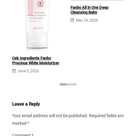
Fanbo All in One Deep
Cleansing Balm
May 26, 2026
Cek
Solu
Cek Ingredients Fanbo
Precious White Moisturizer
June 3, 2026
Leave a Reply
Your email address will not be published.
Required fields are
marked
*
Comment
*