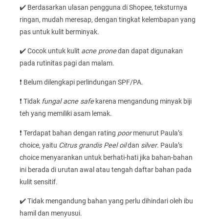
✔️ Berdasarkan ulasan pengguna di Shopee, teksturnya
ringan, mudah meresap, dengan tingkat kelembapan yang
pas untuk kulit berminyak.
✔️ Cocok untuk kulit
acne prone
dan dapat digunakan
pada rutinitas pagi dan malam.
❗ Belum dilengkapi perlindungan SPF/PA.
❗ Tidak
fungal acne safe
karena mengandung minyak biji
teh yang memiliki asam lemak.
❗ Terdapat bahan dengan rating
poor
menurut Paula’s
choice, yaitu
Citrus grandis Peel oil
dan
silver
. Paula’s
choice menyarankan untuk berhati-hati jika bahan-bahan
ini berada di urutan awal atau tengah daftar bahan pada
kulit sensitif.
✔️ Tidak mengandung bahan yang perlu dihindari oleh ibu
hamil dan menyusui.