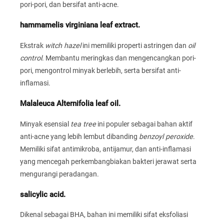
pori-pori, dan bersifat anti-acne.
hammamelis virginiana leaf extract.
Ekstrak
witch hazel
ini memiliki properti astringen dan
oil
control
. Membantu meringkas dan mengencangkan pori-
pori, mengontrol minyak berlebih, serta bersifat anti-
inflamasi.
Malaleuca Alternifolia leaf oil.
Minyak esensial
tea tree
ini populer sebagai bahan aktif
anti-acne yang lebih lembut dibanding
benzoyl peroxide
.
Memiliki sifat antimikroba, antijamur, dan anti-inflamasi
yang mencegah perkembangbiakan bakteri jerawat serta
mengurangi peradangan.
salicylic acid.
Dikenal sebagai BHA, bahan ini memiliki sifat eksfoliasi