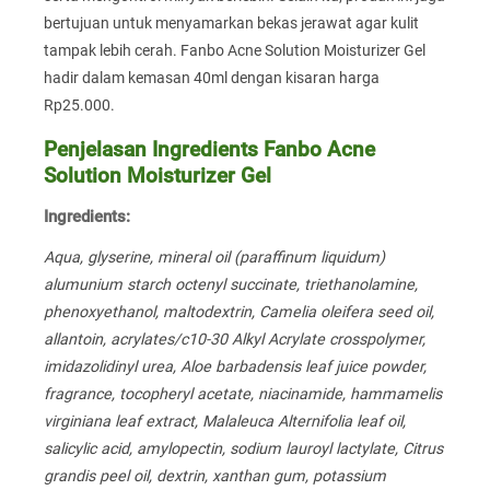
bertujuan untuk menyamarkan bekas jerawat agar kulit
tampak lebih cerah. Fanbo Acne Solution Moisturizer Gel
hadir dalam kemasan 40ml dengan kisaran harga
Rp25.000.
Penjelasan Ingredients Fanbo Acne
Solution Moisturizer Gel
Ingredients:
Aqua, glyserine, mineral oil (paraffinum liquidum)
alumunium starch octenyl succinate, triethanolamine,
phenoxyethanol, maltodextrin, Camelia oleifera seed oil,
allantoin, acrylates/c10-30 Alkyl Acrylate crosspolymer,
imidazolidinyl urea, Aloe barbadensis leaf juice powder,
fragrance, tocopheryl acetate, niacinamide, hammamelis
virginiana leaf extract, Malaleuca Alternifolia leaf oil,
salicylic acid, amylopectin, sodium lauroyl lactylate, Citrus
grandis peel oil, dextrin, xanthan gum, potassium