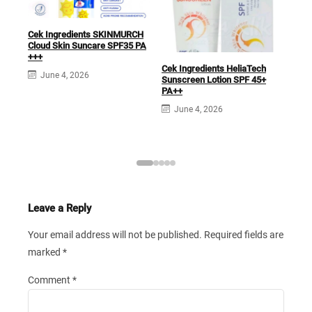
Cek Ingredients SKINMURCH
Cek 
Cloud Skin Suncare SPF35 PA
Sun
+++
Cek Ingredients HeliaTech
J
June 4, 2026
Sunscreen Lotion SPF 45+
PA++
June 4, 2026
Leave a Reply
Your email address will not be published.
Required fields are
marked
*
Comment
*