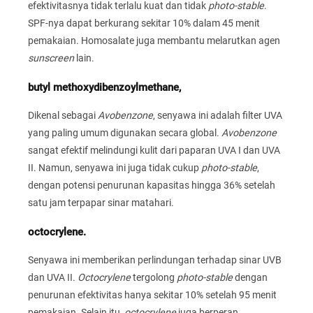
efektivitasnya tidak terlalu kuat dan tidak
photo-stable
.
SPF-nya dapat berkurang sekitar 10% dalam 45 menit
pemakaian. Homosalate juga membantu melarutkan agen
sunscreen
lain.
butyl methoxydibenzoylmethane,
Dikenal sebagai
Avobenzone
, senyawa ini adalah filter UVA
yang paling umum digunakan secara global.
Avobenzone
sangat efektif melindungi kulit dari paparan UVA I dan UVA
II. Namun, senyawa ini juga tidak cukup
photo-stable
,
dengan potensi penurunan kapasitas hingga 36% setelah
satu jam terpapar sinar matahari.
octocrylene.
Senyawa ini memberikan perlindungan terhadap sinar UVB
dan UVA II.
Octocrylene
tergolong
photo-stable
dengan
penurunan efektivitas hanya sekitar 10% setelah 95 menit
pemakaian. Selain itu,
octocrylene
juga berperan