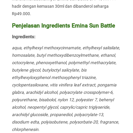
hadir dengan kemasan 30ml dan dibanderol seharga
Rp49.000.
Penjelasan Ingredients Emina Sun Battle
Ingredients:
aqua, ethylhexyl methoxycinnamate, ethylhexyl salisilate,
homosalate, butyl methoxydibenzoylmethane, ethanol,
octocrylene, phenoxyethanol, polymethyl methacrylate,
butylene glycol, butyloctyl salicylate, bis
ethylhexyloxyphenol methoxyphenyl triazine,
cyclopentasiloxane, vitis vinifera leaf extract, pongamia
glabra, arachidyl alcohol, polyacrylate crosspolymer-6,
polyurethane, bisabolol, nylon 12, polyester 7, behenyl
alcohol, neopentyl glycol, caprylic/capric triglyseride,
arachidyl glucoside, propanediol, polyacrylate-13,
disodium edta, polyisobutene, polysorbate-20, fragrance,
chlorphenesin.