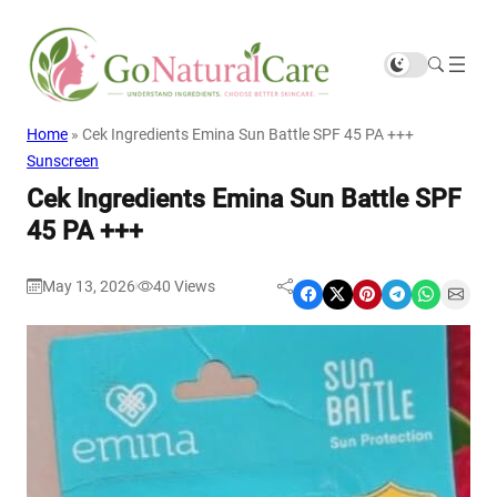
Home
»
Cek Ingredients Emina Sun Battle SPF 45 PA +++
Sunscreen
Cek Ingredients Emina Sun Battle SPF
45 PA +++
May 13, 2026
40
Views
|
Share on Facebook
Share on X
Share on Pinterest
Share on Telegram
Share on WhatsApp
Share on Email