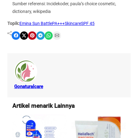
Sumber referensi: Incidekoder, paula’s choice cosmetic,
dictionary, wikipedia
Topik:
Emina Sun Battle
PA+++
Skincare
SPF 45
Share on Facebook
Share on X
Share on Pinterest
Share on Telegram
Share on WhatsApp
Share on Email
Gonaturalcare
Artikel menarik Lainnya