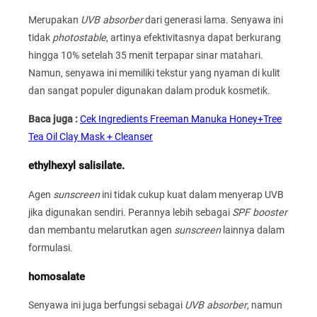
Merupakan
UVB absorber
dari generasi lama. Senyawa ini
tidak
photostable
, artinya efektivitasnya dapat berkurang
hingga 10% setelah 35 menit terpapar sinar matahari.
Namun, senyawa ini memiliki tekstur yang nyaman di kulit
dan sangat populer digunakan dalam produk kosmetik.
Baca juga :
Cek Ingredients Freeman Manuka Honey+Tree
Tea Oil Clay Mask + Cleanser
ethylhexyl salisilate.
Agen
sunscreen
ini tidak cukup kuat dalam menyerap UVB
jika digunakan sendiri. Perannya lebih sebagai
SPF booster
dan membantu melarutkan agen
sunscreen
lainnya dalam
formulasi.
homosalate
Senyawa ini juga berfungsi sebagai
UVB absorber
, namun