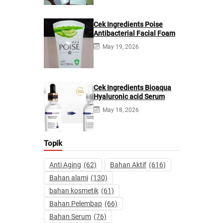
Cek Ingredients Poise
Antibacterial Facial Foam
May 19, 2026
Cek Ingredients Bioaqua
Hyaluronic acid Serum
May 18, 2026
Topik
Anti Aging
(62)
Bahan Aktif
(616)
Bahan alami
(130)
bahan kosmetik
(61)
Bahan Pelembap
(66)
Bahan Serum
(76)