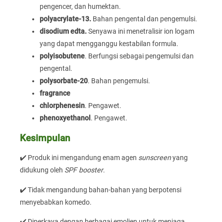
pengencer, dan humektan.
polyacrylate-13.
Bahan pengental dan pengemulsi.
disodium edta.
Senyawa ini menetralisir ion logam
yang dapat mengganggu kestabilan formula.
polyisobutene
. Berfungsi sebagai pengemulsi dan
pengental.
polysorbate-20
. Bahan pengemulsi.
fragrance
chlorphenesin
. Pengawet.
phenoxyethanol
. Pengawet.
Kesimpulan
✔️ Produk ini mengandung enam agen
sunscreen
yang
didukung oleh
SPF booster
.
✔️ Tidak mengandung bahan-bahan yang berpotensi
menyebabkan komedo.
✔️ Diperkaya dengan berbagai emolien untuk menjaga