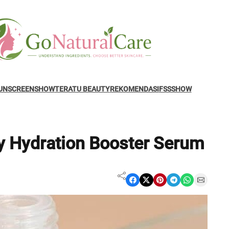
UNSCREENSHOW
TERATU BEAUTY
REKOMENDASI
FSSSHOW
y Hydration Booster Serum
Share on Facebook
Share on X
Share on Pinterest
Share on Telegram
Share on WhatsApp
Share on Email