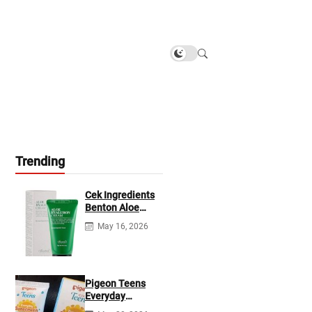
Trending
Cek Ingredients
Benton Aloe
Hyaluron Cream
May 16, 2026
Pigeon Teens
Everyday
Sunscreen SPF