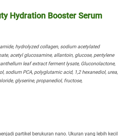
uty Hydration Booster Serum
namide, hydrolyzed collagen, sodium acetylated
te, acetyl glucosamine, allantoin, glucose, pentylene
thellum leaf extract ferment lysate, Gluconolactone,
, sodium PCA, polyglutamic acid, 1,2 hexanediol, urea,
loride, glyserine, propanediol, fructose,
njadi partikel berukuran nano. Ukuran yang lebih kecil