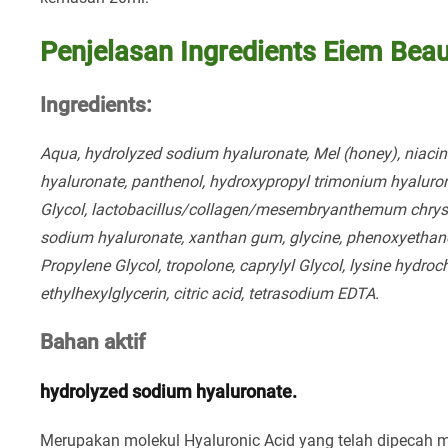
Penjelasan Ingredients Eiem Bea
Ingredients:
Aqua, hydrolyzed sodium hyaluronate, Mel (honey), niaci
hyaluronate, panthenol, hydroxypropyl trimonium hyalurona
Glycol, lactobacillus/collagen/mesembryanthemum chrysan
sodium hyaluronate, xanthan gum, glycine, phenoxyethanol
Propylene Glycol, tropolone, caprylyl Glycol, lysine hydroch
ethylhexylglycerin, citric acid, tetrasodium EDTA.
Bahan aktif
hydrolyzed sodium hyaluronate.
Merupakan molekul Hyaluronic Acid yang telah dipecah me