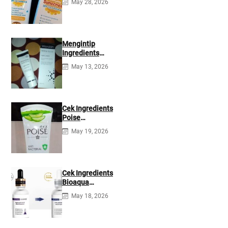
May 28, 2026
35 PA+++
Ingredients
Mengintip
Ingredients
Wardah White
May 13, 2026
Secret Night
Cream
Cek Ingredients
Poise
Antibacterial
May 19, 2026
Facial Foam
Cek Ingredients
Bioaqua
Hyaluronic acid
May 18, 2026
Serum